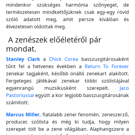
mindenkor szükséges harmónia szőnyeget, de
természetesen mindkettőjüknek csak egy-egy rövid
szóló adatott meg, amit persze kiválóan és
élvezetesen oldottak meg.
A zenészek előéletéről pár
mondat.
Stanley Clark
a
Chick Corea
basszusgitárosaként
tűnt fel a hetvenes években a
Return To Forever
zenekar tagjaként, később önálló zenekart alakított.
Fergeteges játékával zenekar többi szólistájával
egyenrangú muzsikusként szerepelt.
Jaco
Pastoriussal
együtt a kor legjobb basszusgitárosának
számított.
Marcus Miller
, fiatalabb zenei fenomén, zeneszerző,
producer, szólista és még ki tudja, hogy milyen
szerepet tölt be a zene világában. Alaphangszere a