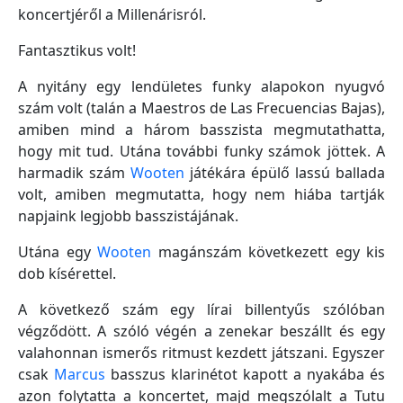
koncertjéről a Millenárisról.
Fantasztikus volt!
A nyitány egy lendületes funky alapokon nyugvó
szám volt (talán a Maestros de Las Frecuencias Bajas),
amiben mind a három basszista megmutathatta,
hogy mit tud. Utána további funky számok jöttek. A
harmadik szám
Wooten
játékára épülő lassú ballada
volt, amiben megmutatta, hogy nem hiába tartják
napjaink legjobb basszistájának.
Utána egy
Wooten
magánszám következett egy kis
dob kísérettel.
A következő szám egy lírai billentyűs szólóban
végződött. A szóló végén a zenekar beszállt és egy
valahonnan ismerős ritmust kezdett játszani. Egyszer
csak
Marcus
basszus klarinétot kapott a nyakába és
azon folytatta a koncertet, majd megszólalt a Tutu