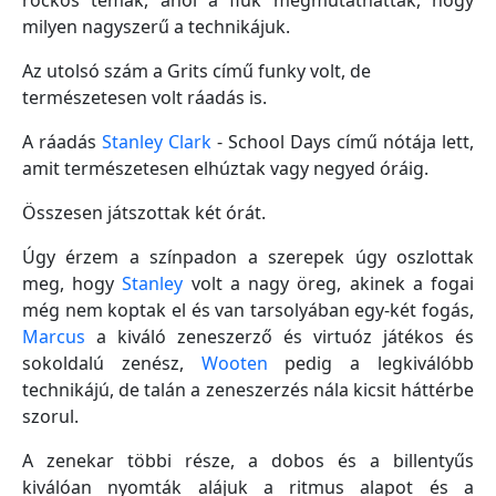
rockos témák, ahol a fiúk megmutathatták, hogy
milyen nagyszerű a technikájuk.
Az utolsó szám a Grits című funky volt, de
természetesen volt ráadás is.
A ráadás
Stanley Clark
- School Days című nótája lett,
amit természetesen elhúztak vagy negyed óráig.
Összesen játszottak két órát.
Úgy érzem a színpadon a szerepek úgy oszlottak
meg, hogy
Stanley
volt a nagy öreg, akinek a fogai
még nem koptak el és van tarsolyában egy-két fogás,
Marcus
a kiváló zeneszerző és virtuóz játékos és
sokoldalú zenész,
Wooten
pedig a legkiválóbb
technikájú, de talán a zeneszerzés nála kicsit háttérbe
szorul.
A zenekar többi része, a dobos és a billentyűs
kiválóan nyomták alájuk a ritmus alapot és a