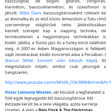
basszusgitár, de bőgőn, gitáron, zongorán,
klarinéton, basszusklarinéton, és szaxofonon is
játszik.
Miles Davis
basszusgitárosaként robbant be
az élvonalba és az első közös lemezükön a Tutu című
szerzeménye világhírűvé tette. Játékstílusában
kiemelt szerepet kap a slapping technika, de
természetesen a hagyományos technikákban is
kiváló. Játéka, a fúziós jazz és a funky körül található
meg. A 2007-es évben Magyarországon is fellépett
saját zenekarával, kiváló koncertet adva a Pecsában. (
Marcus Miller koncert után készült képe
). Itt
megmutatom milyen, amikor csak játszogat a
hangszerén:
http://www.youtube.com/v/NHdN_O5k3WM&hl=en&fs=
Victor Lemonte Wooten
, aki közülük a legfiatalabb a
föld egyik legnagyobb élű basszusgitárosa. Két
évtizede került be a zene világába, azóta karrierje
töretlen. A világ a
Bela Fleck & The Flecktones