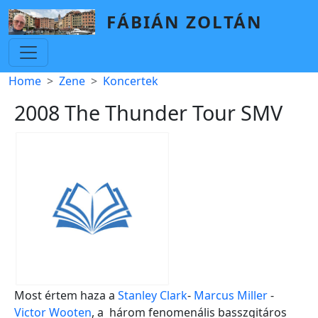
Skip to main content
FÁBIÁN ZOLTÁN
Breadcrumb
Home
Zene
Koncertek
2008 The Thunder Tour SMV
Most értem haza a
Stanley Clark
-
Marcus Miller
-
Victor Wooten
, a három fenomenális basszgitáros