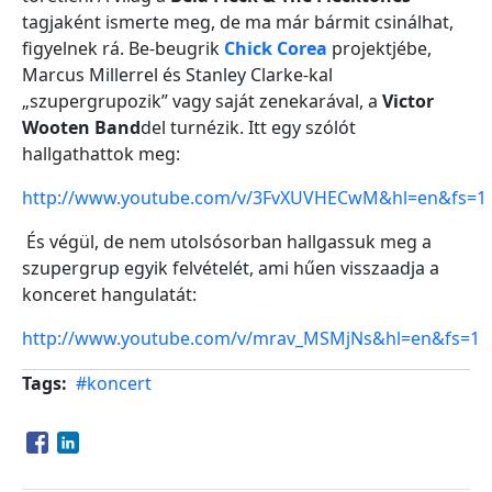
tagjaként ismerte meg, de ma már bármit csinálhat,
figyelnek rá. Be-beugrik
Chick Corea
projektjébe,
Marcus Millerrel és Stanley Clarke-kal
„szupergrupozik” vagy saját zenekarával, a
Victor
Wooten Band
del turnézik. Itt egy szólót
hallgathattok meg:
http://www.youtube.com/v/3FvXUVHECwM&hl=en&fs=1
És végül, de nem utolsósorban hallgassuk meg a
szupergrup egyik felvételét, ami hűen visszaadja a
konceret hangulatát:
http://www.youtube.com/v/mrav_MSMjNs&hl=en&fs=1
Tags
#koncert
Opens in a new window
Opens in a new window