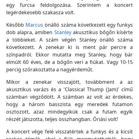
egy furcsa feldolgozása. Szerintem a koncert
legérdekesebb szakasza volt.
Később
Marcus
önálló száma következett egy funkys
dob alapra, amiben
Stanley
akusztikus bőgőn kísérte
a többieket. A szám végén Stanley önálló száma
következett. A zenekar ki is ment pár percre a
színpadról. Ekkor mutatta meg Stanley, hogy bár
elmúlt 60 éves, de a bőgőn veri a fiúkat. Vagy 10-15
percig szórakoztatta a nagyérdeműt.
Mikor a zenekar visszajött, továbbment a az
akusztikus varázs és a 'Classical Thump (Jam)' című
számban végződött. A számban az volt az érdekes,
hogy a három basszista egy meredek futamon
osztozott, azaz mindegyikük csak a futam egyik
részét játszotta, teljes összhangban. Óriási volt!
A koncert vége felé visszatértek a funkys és a kicsit