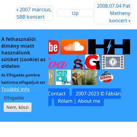
2008.07.04 Pat
‹
2007 március,
Up
Metheny
SBB koncert
koncert
›
A felhasználói
élmény miatt
használunk
sütiket (cookie) az
oldalon
Az
Elfogadás
gombra
kattintva elfogadjuk ezt
További info
Kapcsolat | Contact
2007-2023 © Fábián
Elfogadás
Zoltán
Rólam | About me
Nem, köszi