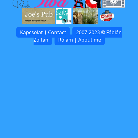
Kapcsolat | Contact
2007-2023 © Fábián
Zoltán
Rólam | About me