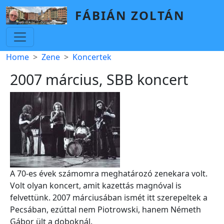
Skip to main content
FÁBIÁN ZOLTÁN
Breadcrumb
Home
Zene
Koncertek
2007 március, SBB koncert
A 70-es évek számomra meghatározó zenekara volt.
Volt olyan koncert, amit kazettás magnóval is
felvettünk. 2007 márciusában ismét itt szerepeltek a
Pecsában, ezúttal nem Piotrowski, hanem Németh
Gábor ült a doboknál.