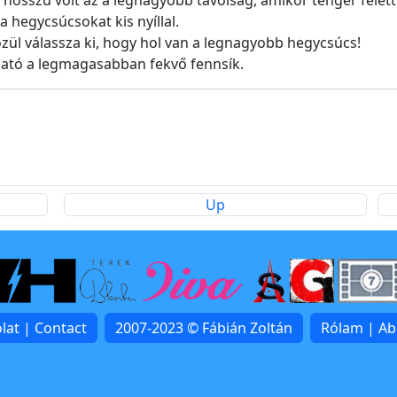
osszú volt az a legnagyobb távolság, amikor tenger felett 
 hegycsúcsokat kis nyíllal.
ül válassza ki, hogy hol van a legnagyobb hegycsúcs!
lható a legmagasabban fekvő fennsík.
Up
lat | Contact
2007-2023 © Fábián Zoltán
Rólam | A