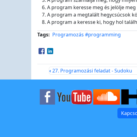
A program számlálja meg, hogy milyen h
A program keresse meg és jelölje meg a
A program a megtalált hegycsúcsok köz
A program a keresse ki, hogy hol talá
Tags
Programozás
#programming
Opens in a new window
Opens in a new window
‹
27. Programozási feladat - Sudoku
Kapcso