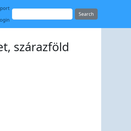
sport
Search
login
t, szárazföld