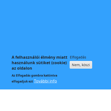
A felhasználói élmény miatt
Elfogadás
használunk sütiket (cookie)
Nem, köszi
az oldalon
Az
Elfogadás
gombra kattintva
További info
elfogadjuk ezt