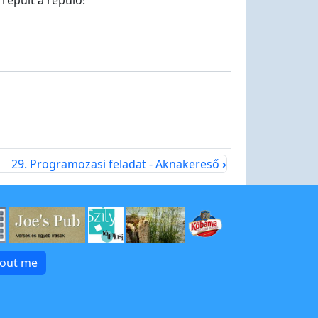
repült a repülő!
29. Programozasi feladat - Aknakereső
›
bout me