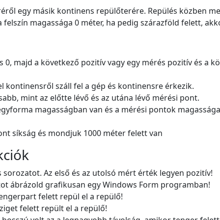
réről egy másik kontinens repülőterére. Repülés közben megm
 felszín magassága 0 méter, ha pedig szárazföld felett, akko
 0, majd a következő pozitív vagy egy mérés pozitív és a kö
l kontinensről száll fel a gép és kontinensre érkezik.
bb, mint az előtte lévő és az utána lévő mérési pont.
t egyforma magasságban van és a mérési pontok magassága 
ont síkság és mondjuk 1000 méter felett van
kciók
sorozatot. Az első és az utolsó mért érték legyen pozitív!
atot ábrázold grafikusan egy Windows Form programban!
gerpart felett repül el a repülő!
et felett repült el a repülő!