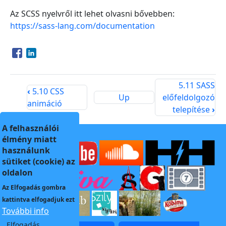
Az SCSS nyelvről itt lehet olvasni bővebben:
https://sass-lang.com/documentation
Opens in a new window
Opens in a new window
5.11 SASS
‹
5.10 CSS
Up
előfeldolgozó
animáció
telepítése
›
A felhasználói
élmény miatt
használunk
sütiket (cookie) az
oldalon
Az
Elfogadás
gombra
kattintva elfogadjuk ezt
További info
Elfogadás