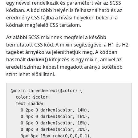
egy névvel rendelkezik és paramétert vár az SCSS
kódban. A kód több helyén is felhasználható és az
eredmény CSS fájlba a hívási helyeken bekerül a
kódnak megfelelő CSS tartalom.
Az alábbi SCSS mixinnek megfelel a később
bemutatott CSS kód. A mixin segítségével a H1 és H2
tageket árnyékolva jeleníthetjük meg. A kódban
használt
darken()
kifejezés is egy mixin, amivel az
eredeti színhez képest megadott arányú sötétebb
színt lehet előállítani.
@mixin threedeetext($color) {

  color: $color;

  text-shadow:

    0 2px 0 darken($color, 14%),

    0 4px 0 darken($color, 16%),

    0 6px 0 darken($color, 18%),

    0 8px 0 darken($color, 20%),

    3px 8px 15px rgba(0,0,0,0.1),
