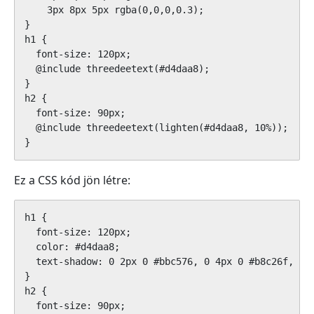
    3px 8px 5px rgba(0,0,0,0.3);

}

h1 {

  font-size: 120px;

  @include threedeetext(#d4daa8);

}

h2 {

  font-size: 90px;

  @include threedeetext(lighten(#d4daa8, 10%));

}
Ez a CSS kód jön létre:
h1 {

  font-size: 120px;

  color: #d4daa8;

  text-shadow: 0 2px 0 #bbc576, 0 4px 0 #b8c26f, 0 
}

h2 {

  font-size: 90px;
