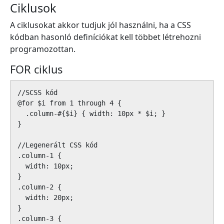
Ciklusok
A ciklusokat akkor tudjuk jól használni, ha a CSS
kódban hasonló definíciókat kell többet létrehozni
programozottan.
FOR ciklus
//SCSS kód

@for $i from 1 through 4 {

  .column-#{$i} { width: 10px * $i; }

}

//Legenerált CSS kód

.column-1 {

  width: 10px;

}

.column-2 {

  width: 20px;

}

.column-3 {
