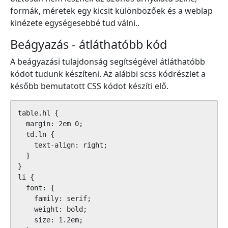
formák, méretek egy kicsit különbözőek és a weblap
kinézete egységesebbé tud válni..
Beágyazás - átláthatóbb kód
A beágyazási tulajdonság segítségével átláthatóbb
kódot tudunk készíteni. Az alábbi scss kódrészlet a
később bemutatott CSS kódot készíti elő.
table.hl {

  margin: 2em 0;

  td.ln {

    text-align: right;

  }

}

li {

  font: {

    family: serif;

    weight: bold;

    size: 1.2em;
