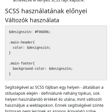
átnevezve érvényes SCSS fájlt kapunk.
SCSS használatának előnyei
Változók használata
$designszin: #F06D06;

.main-header{

  color: $designszin;

}

.main-footer{

  background-color: $designszin;

}
​Segítségével
az SCSS fájlban egy helyen - általában a
stíluslapok elején - definiálunk néhány tipikus, sok
helyen használandó értéket és utána, mint változót
használjuk a weblapokon. Ennek segítségével szinte
biztosan nem lesznek az azonos árnyalatú színe,