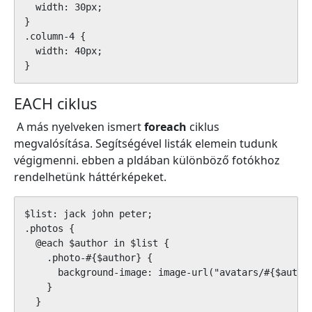
  width: 30px;

}

.column-4 {

  width: 40px;

}
EACH ciklus
A más nyelveken ismert
foreach
ciklus
megvalósítása. Segítségével listák elemein tudunk
végigmenni. ebben a pldában különböző fotókhoz
rendelhetünk háttérképeket.
$list: jack john peter;

.photos {

  @each $author in $list {

    .photo-#{$author} {

      background-image: image-url("avatars/#{$author
    }

  }
