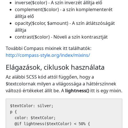
inverse($color) - A szín inverzét állítja elő
complement($color) - a szín komplementerét
állítja elő
opacity($color, $amount) - A szín átlátszóságát
állítja
contrast($color) - Növeli a szín kontrasztját
További Compass mixinek itt találhatók:
http://compass-style.org/index/mixins/
Elágazások, ciklusok használata
Az alábbi SCSS kód attól függően, hogy a
$textcolornak milyen a világossága a háttérszínnek
változó értékeket állít be. A
lightness()
itt is egy mixin.
$textColor: silver;

p {

  color: $textColor;

  @if lightness($textColor) < 50% {
