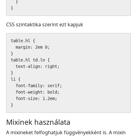
  }

CSS szintaktika szerint ezt kapjuk
table.hl {

  margin: 2em 0;

}

table.hl td.ln {

  text-align: right;

}

li {

  font-family: serif;

  font-weight: bold;

  font-size: 1.2em;

}
Mixinek használata
​A mixineket felfoghatjuk függvényekként is. A mixin