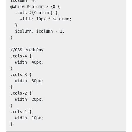
$column: 4;

@while $column > \0 {

  .cols-#{$column} {

    width: 10px * $column;

  }

  $column: $column - 1;

}

//CSS eredmény

.cols-4 {

  width: 40px;

}

.cols-3 {

  width: 30px;

}

.cols-2 {

  width: 20px;

}

.cols-1 {

  width: 10px;

}