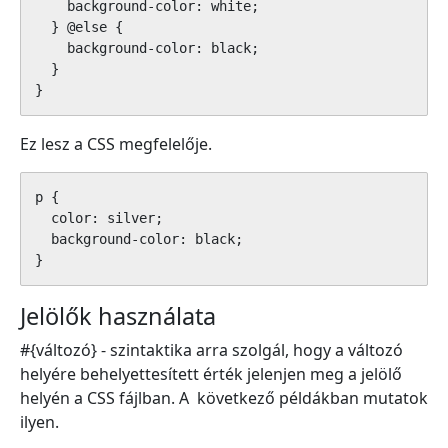
    background-color: white;

  } @else {

    background-color: black;

  }

}
Ez lesz a CSS megfelelője.
p {

  color: silver;

  background-color: black;

}
Jelölők használata
#{változó} - szintaktika arra szolgál, hogy a változó
helyére behelyettesített érték jelenjen meg a jelölő
helyén a CSS fájlban. A következő példákban mutatok
ilyen.