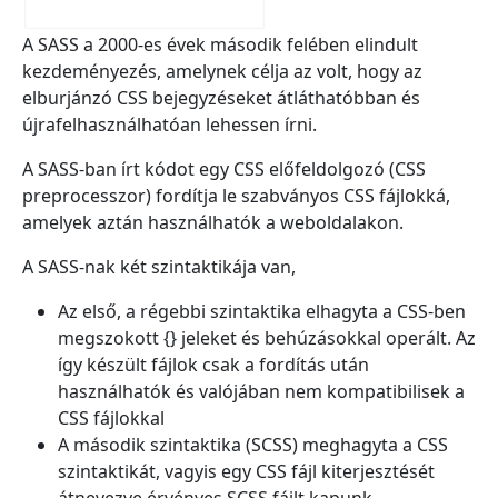
A SASS a 2000-es évek második felében elindult
kezdeményezés, amelynek célja az volt, hogy az
elburjánzó CSS bejegyzéseket átláthatóbban és
újrafelhasználhatóan lehessen írni.
A SASS-ban írt kódot egy CSS előfeldolgozó (CSS
preprocesszor) fordítja le szabványos CSS fájlokká,
amelyek aztán használhatók a weboldalakon.
A SASS-nak két szintaktikája van,
Az első, a régebbi szintaktika elhagyta a CSS-ben
megszokott {} jeleket és behúzásokkal operált. Az
így készült fájlok csak a fordítás után
használhatók és valójában nem kompatibilisek a
CSS fájlokkal
A második szintaktika (SCSS) meghagyta a CSS
szintaktikát, vagyis egy CSS fájl kiterjesztését