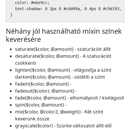
  color: #e6e9cc;

  text-shadow: 0 2px 0 #cdd49a, 0 4px 0 #c9d193, 0 
}
Néhány jól használható mixin színek
keverésére
saturate($color, @amount) - szaturációt állít
desaturate($color, @amount) - A szaturációt
csökkenti
lighten($color, @amount) - világosítja a színt
darken($color, @amount) - sötétíti a színt
fadein($color, @amount) -
fadeout($colorr, @amount) -
fade(@color, @amount) - elhomályosít / kivilágosít
spin($color, @amount) -
mix($color, @color2, @weight) - Két színt
keverünk össze
grayscale($color) - Szürke változatot állít elő