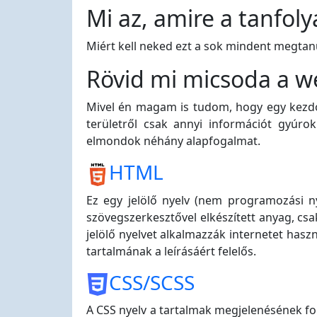
Mi az, amire a tanfol
Miért kell neked ezt a sok mindent megtanul
Rövid mi micsoda a we
Mivel én magam is tudom, hogy egy kezdő
területről csak annyi információt gyúr
elmondok néhány alapfogalmat.
HTML
Ez egy jelölő nyelv (nem programozási n
szövegszerkesztővel elkészített anyag, csa
jelölő nyelvet alkalmazzák internetet hasz
tartalmának a leírásáért felelős.
CSS/SCSS
A CSS nyelv a tartalmak megjelenésének form