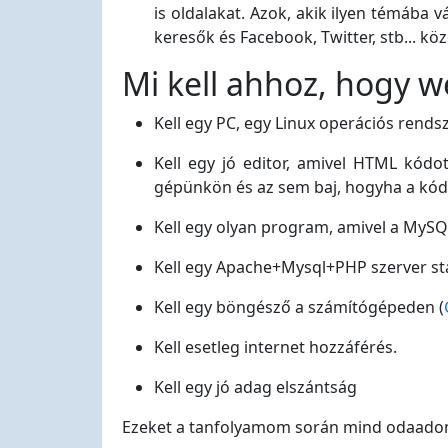
is oldalakat. Azok, akik ilyen témába
keresők és Facebook, Twitter, stb... kö
Mi kell ahhoz, hogy w
Kell egy PC, egy Linux operációs rend
Kell egy jó editor, amivel HTML kódo
gépünkön és az sem baj, hogyha a kód hi
Kell egy olyan program, amivel a MySQ
Kell egy Apache+Mysql+PHP szerver st
Kell egy böngésző a számítógépeden (
Kell esetleg internet hozzáférés.
Kell egy jó adag elszántság
Ezeket a tanfolyamom során mind odaadom 