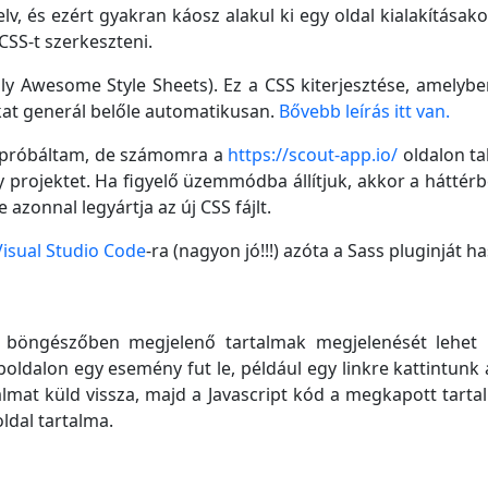
elv, és ezért gyakran káosz alakul ki egy oldal kialakításak
SS-t szerkeszteni.
ally Awesome Style Sheets). Ez a CSS kiterjesztése, amelyb
okat generál belőle automatikusan.
Bővebb leírás itt van.
kipróbáltam, de számomra a
https://scout-app.io/
oldalon ta
gy projektet. Ha figyelő üzemmódba állítjuk, akkor a háttérb
azonnal legyártja az új CSS fájlt.
Visual Studio Code
-ra (nagyon jó!!!) azóta a Sass pluginját 
a böngészőben megjelenő tartalmak megjelenését lehet 
boldalon egy esemény fut le, például egy linkre kattintunk a
rtalmat küld vissza, majd a Javascript kód a megkapott tar
oldal tartalma.