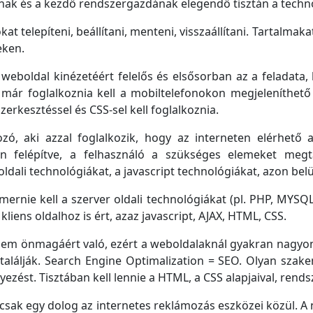
knak és a kezdő rendszergazdának elegendő tisztán a techn
t telepíteni, beállítani, menteni, visszaállítani. Tartalmaka
eken.
gy weboldal kinézetéért felelős és elsősorban az a feladata
már foglalkoznia kell a mobiltelefonokon megjeleníthető
zerkesztéssel és CSS-sel kell foglalkoznia.
ó, aki azzal foglalkozik, hogy az interneten elérhető a
n felépítve, a felhasználó a szükséges elemeket megtal
ldali technológiákat, a javascript technológiákat, azon belül
mernie kell a szerver oldali technológiákat (pl. PHP, MYSQL
iens oldalhoz is ért, azaz javascript, AJAX, HTML, CSS.
 nem önmagáért való, ezért a weboldalaknál gyakran nagyon
lálják. Search Engine Optimalization = SEO. Olyan szake
ezést. Tisztában kell lennie a HTML, a CSS alapjaival, rend
 csak egy dolog az internetes reklámozás eszközei közül. 