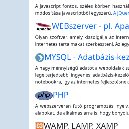
A javascript fontos, széles körben haszn
módosítása javascriptből egyszerű.
A jQuer
WEBszerver - pl. Ap
Olyan szoftver, amely kiszolgálja az int
internetes tartalmakat szerkeszteni. Az egy
MYSQL - Adatbázis-kez
A nagy mennyiségű adatot a weboldalak sz
legelterjedtebb ingyenes adatbázis-kezel
notebookra, így az internetes fejlesztésnek
PHP
A webszerveren futó programozási nyelv. 
alapokat, de alkalmas arra is, hogy bonyolu
WAMP, LAMP, XAMP