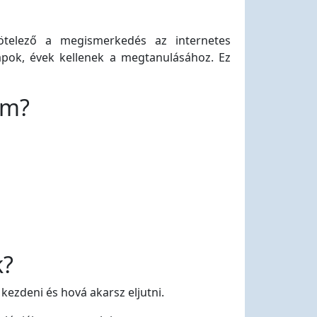
ötelező a megismerkedés az internetes
napok, évek kellenek a megtanulásához. Ez
om?
k?
kezdeni és hová akarsz eljutni.