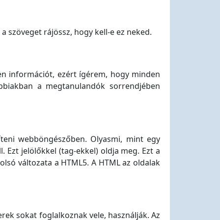
 a szöveget rájössz, hogy kell-e ez neked.
n információt, ezért ígérem, hogy minden
lábbiakban a megtanulandók sorrendjében
níteni webböngészőben. Olyasmi, mint egy
Ezt jelölőkkel (tag-ekkel) oldja meg. Ezt a
utolsó változata a HTML5. A HTML az oldalak
erek sokat foglalkoznak vele, használják. Az