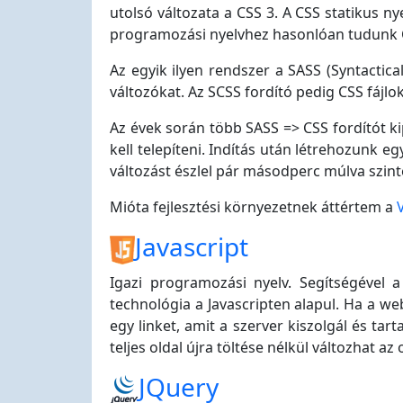
utolsó változata a CSS 3. A CSS statikus ny
programozási nyelvhez hasonlóan tudunk C
Az egyik ilyen rendszer a SASS (Syntactic
változókat. Az SCSS fordító pedig CSS fájl
Az évek során több SASS => CSS fordítót 
kell telepíteni. Indítás után létrehozunk e
változást észlel pár másodperc múlva szinte 
Mióta fejlesztési környezetnek áttértem a
Javascript
Igazi programozási nyelv. Segítségével 
technológia a Javascripten alapul. Ha a we
egy linket, amit a szerver kiszolgál és ta
teljes oldal újra töltése nélkül változhat az 
JQuery