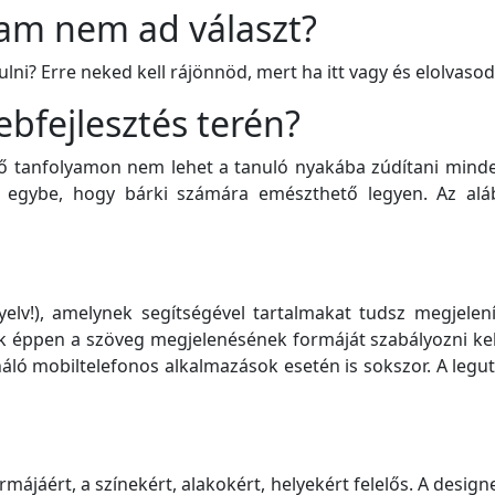
yam nem ad választ?
ni? Erre neked kell rájönnöd, mert ha itt vagy és elolvasod
bfejlesztés terén?
 tanfolyamon nem lehet a tanuló nyakába zúdítani minde
ok egybe, hogy bárki számára emészthető legyen. Az a
yelv!), amelynek segítségével tartalmakat tudsz megjele
k éppen a szöveg megjelenésének formáját szabályozni kell. 
náló mobiltelefonos alkalmazások esetén is sokszor. A leg
ájáért, a színekért, alakokért, helyekért felelős. A design