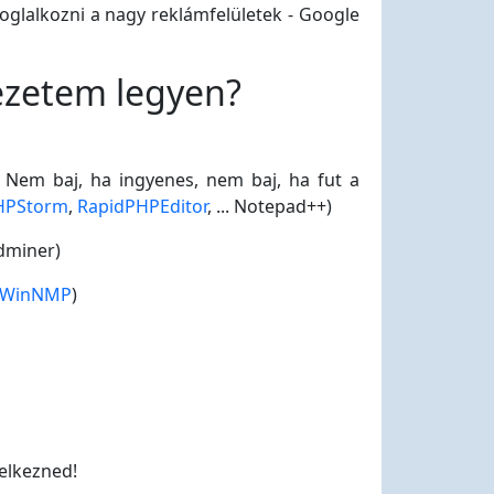
foglalkozni a nagy reklámfelületek - Google
yezetem legyen?
. Nem baj, ha ingyenes, nem baj, ha fut a
HPStorm
,
RapidPHPEditor
, ... Notepad++)
dminer)
WinNMP
)
elkezned!