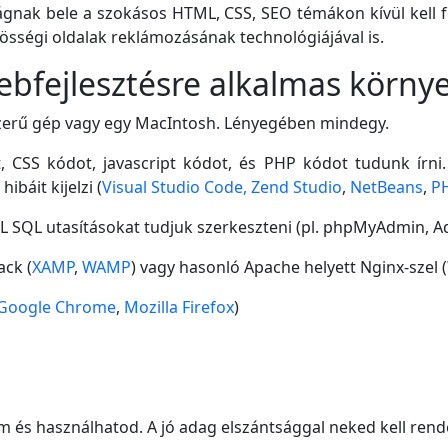
 vágnak bele a szokásos HTML, CSS, SEO témákon kívül kell 
zösségi oldalak reklámozásának technológiájával is.
ebfejlesztésre alkalmas körn
szerű gép vagy egy MacIntosh. Lényegében mindegy.
t, CSS kódot, javascript kódot, és PHP kódot tudunk írni
báit kijelzi (
Visual Studio Code, Zend Studio
,
NetBeans
,
P
L SQL utasításokat tudjuk szerkeszteni (pl. phpMyAdmin, A
ack (
XAMP
,
WAMP
) vagy hasonló Apache helyett Nginx-szel (
Google Chrome
,
Mozilla Firefox
)
és használhatod. A jó adag elszántsággal neked kell rend