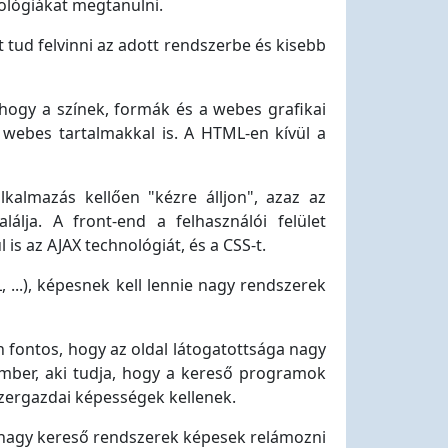
ológiákat megtanulni.
t tud felvinni az adott rendszerbe és kisebb
, hogy a színek, formák és a webes grafikai
 webes tartalmakkal is. A HTML-en kívül a
lkalmazás kellően "kézre álljon", azaz az
álja. A front-end a felhasználói felület
 is az AJAX technológiát, és a CSS-t.
, ...), képesnek kell lennie nagy rendszerek
 fontos, hogy az oldal látogatottsága nagy
mber, aki tudja, hogy a kereső programok
szergazdai képességek kellenek.
A nagy kereső rendszerek képesek relámozni