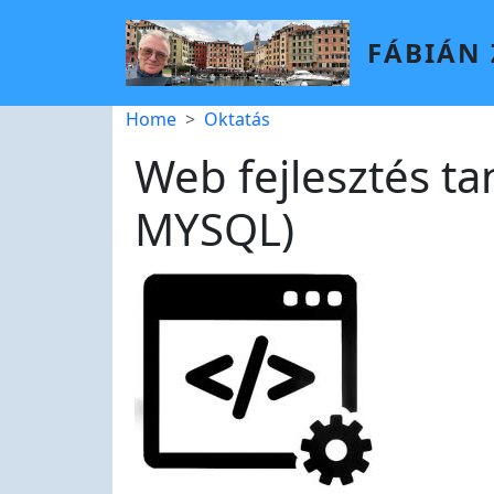
Skip to main content
FÁBIÁN
Breadcrumb
Home
Oktatás
Web fejlesztés ta
MYSQL)