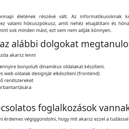
napi életének részévé vált. Az informatikusoknak k
y ez valami hókuszpókusz, amit nehéz elsajátítani és hó
 mint sok minden mást, ezt sem nem adják könnyen.
a az alábbi dolgokat megtanul
zda akarsz lenni
ennyire bonyolult dinamikus oldalakat készíteni.
es web oldalak designját elkészíteni (frontend)
elő rendszereket
karbantartására
pcsolatos foglalkozások vanna
i érdemes végiggondolni, hogy mit akarsz ezzel a tudással 