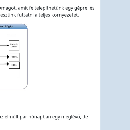
omagot, amit feltelepíthetünk egy gépre. és
szünk futtatni a teljes környezetet.
m az elmúlt pár hónapban egy meglévő, de