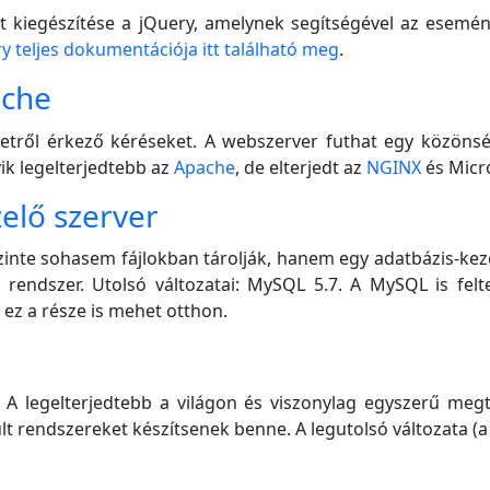
ált kiegészítése a jQuery, amelynek segítségével az esemé
y teljes dokumentációja itt található meg
.
ache
ernetről érkező kéréseket. A webszerver futhat egy közöns
ik legelterjedtebb az
Apache
, de elterjedt az
NGINX
és Micr
elő szerver
inte sohasem fájlokban tárolják, hanem egy adatbázis-kez
ő rendszer. Utolsó változatai: MySQL 5.7. A MySQL is fel
 ez a része is mehet otthon.
A legelterjedtebb a világon és viszonylag egyszerű megta
lt rendszereket készítsenek benne. A legutolsó változata (a