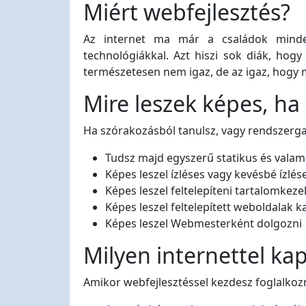
Miért webfejlesztés?
Az internet ma már a családok minden
technológiákkal. Azt hiszi sok diák, hog
természetesen nem igaz, de az igaz, hogy
Mire leszek képes, h
Ha szórakozásból tanulsz, vagy rendszerga
Tudsz majd egyszerű statikus és valam
Képes leszel ízléses vagy kevésbé ízlés
Képes leszel feltelepíteni tartalomkez
Képes leszel feltelepített weboldalak 
Képes leszel Webmesterként dolgozni
Milyen internettel ka
Amikor webfejlesztéssel kezdesz foglalkozn