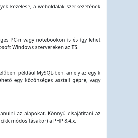
nyek kezelése, a weboldalak szerkezetének
éges PC-n vagy notebookon is és így lehet
osoft Windows szervereken az IIS.
előben, például MySQL-ben, amely az egyik
tehető egy közönséges asztali gépre, vagy
nulni az alapokat. Könnyű elsajátítani az
 cikk módosításakor) a PHP 8.4.x.