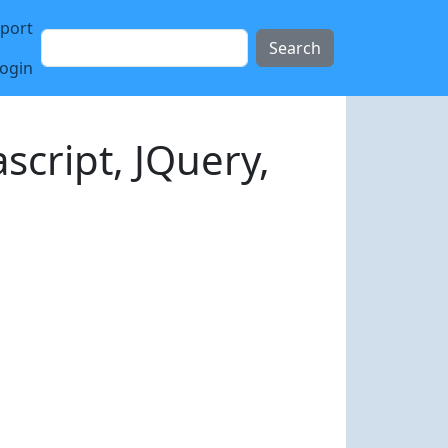
sport
Search
login
script, JQuery,