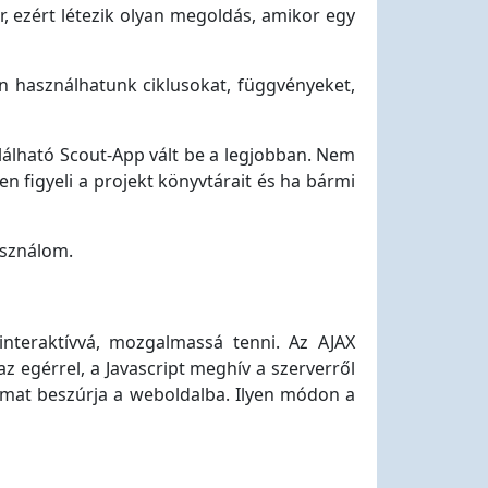
or, ezért létezik olyan megoldás, amikor egy
en használhatunk ciklusokat, függvényeket,
lálható Scout-App vált be a legjobban. Nem
en figyeli a projekt könyvtárait és ha bármi
használom.
interaktívvá, mozgalmassá tenni. Az AJAX
z egérrel, a Javascript meghív a szerverről
talmat beszúrja a weboldalba. Ilyen módon a