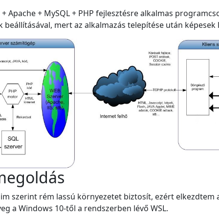
x) + Apache + MySQL + PHP fejlesztésre alkalmas programcs
állításával, mert az alkalmazás telepítése után képesek le
 megoldás
im szerint rém lassú környezetet biztosít, ezért elkezdte
nyeg a Windows 10-től a rendszerben lévő WSL.