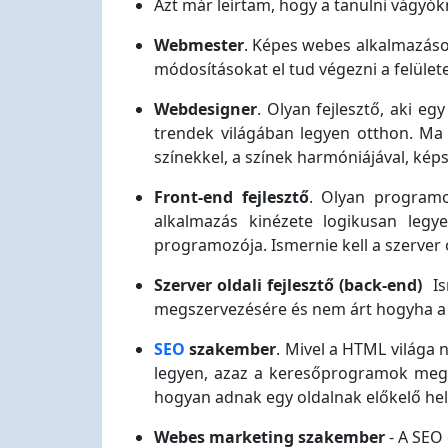
Azt már leírtam, hogy a tanulni vágyó
Webmester
. Képes webes alkalmazásoka
módosításokat el tud végezni a felület
Webdesigner
. Olyan fejlesztő, aki e
trendek világában legyen otthon. Ma 
színekkel, a színek harmóniájával, képs
Front-end fejlesztő
. Olyan programoz
alkalmazás kinézete logikusan legye
programozója. Ismernie kell a szerver o
Szerver oldali fejlesztő (back-end)
Is
megszervezésére és nem árt hogyha a kl
SEO
szakember
. Mivel a HTML világa
legyen, azaz a keresőprogramok megta
hogyan adnak egy oldalnak előkelő hely
Webes marketing szakember
- A SEO