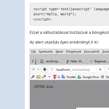
<script type='text/javascript' language
alert("Hello, World");

</script>
Ezzel a változtatással tisztázzuk a böngész
Az alert utasítás ilyen eredményt ír ki: