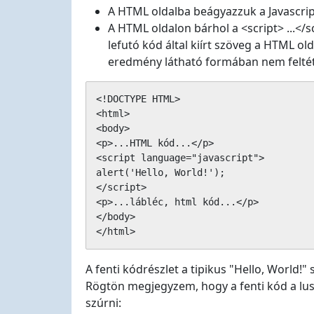
A HTML oldalba beágyazzuk a Javascri
A HTML oldalon bárhol a <script> ...</
lefutó kód által kiírt szöveg a HTML ol
eredmény látható formában nem feltétl
<!DOCTYPE HTML>

<html>

<body>

<p>...HTML kód...</p>

<script language="javascript">

alert('Hello, World!');

</script>

<p>...lábléc, html kód...</p>

</body>

</html>
A fenti kódrészlet a tipikus "Hello, World!"
Rögtön megjegyzem, hogy a fenti kód a lusta
szúrni: