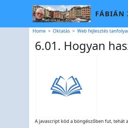
Skip to main content
FÁBIÁN
Breadcrumb
Home
Oktatás
Web fejlesztés tanfolya
6.01. Hogyan has
A javascript kód a böngészőben fut, tehát a