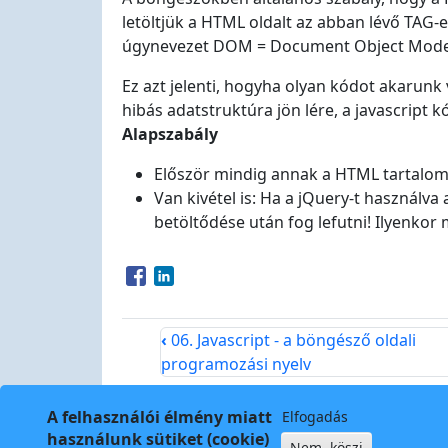
letöltjük a HTML oldalt az abban lévő TAG
úgynevezet DOM = Document Object Model al
Ez azt jelenti, hogyha olyan kódot akarunk
hibás adatstruktúra jön lére, a javascript k
Alapszabály
Először mindig annak a HTML tartalomna
Van kivétel is: Ha a jQuery-t használva 
betöltődése után fog lefutni! Ilyenkor
Opens in a new window
Opens in a new window
‹
06. Javascript - a böngésző oldali
programozási nyelv
A felhasználói élmény miatt
Elfogadás
használunk sütiket (cookie)
Nem, köszi