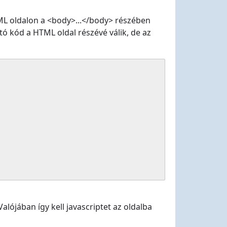
TML oldalon a <body>...</body> részében
tó kód a HTML oldal részévé válik, de az
alójában így kell javascriptet az oldalba