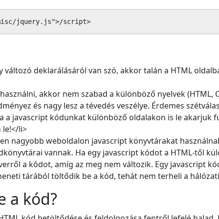
misc/jquery.js">/script>
 változó deklarálásáról van szó, akkor talán a HTML oldalb
asználni, akkor nem szabad a különböző nyelvek (HTML, CSS
dményez és nagy lesz a tévedés veszélye. Érdemes szétválas
a a javascript kódunkat különböző oldalakon is le akarjuk f
le!</li>
 nagyobb weboldalon javascript könyvtárakat használnak 
dkönyvtárai vannak. Ha egy javascript kódot a HTML-től kül
rverről a kódot, amíg az meg nem változik. Egy javascript kó
neti tárából töltődik be a kód, tehát nem terheli a hálózat
e a kód?
TML kód betöltődése és feldolgozása fentről lefelé halad. E