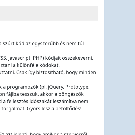
a szúrt kód az egyszerűbb és nem túl
, Javascript, PHP) kódjait összekeverni,
ztani a különféle kódokat.
uttatni. Csak így biztosítható, hogy minden
a programozók (pl. jQuery, Prototype,
ön fájlba tesszük, akkor a böngészők
d a fejlesztés időszakát leszámítva nem
i forgalmat. Gyors lesz a betöltődés!
z azt jelenti, hogy amikor a szerverről