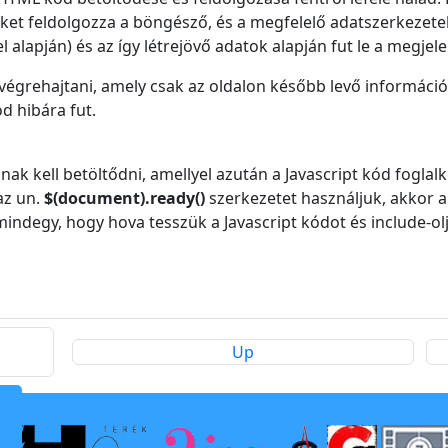
-eket feldolgozza a böngésző, és a megfelelő adatszerkezet
apján) és az így létrejövő adatok alapján fut le a megjele
 végrehajtani, amely csak az oldalon később levő informáci
ód hibára fut.
k kell betöltődni, amellyel azután a Javascript kód foglalk
az un.
$(document).ready()
szerkezetet használjuk, akkor a 
 mindegy, hogy hova tesszük a Javascript kódot és include-o
Up