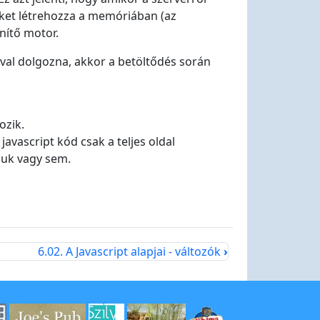
eket létrehozza a memóriában (az
nítő motor.
óval dolgozna, akkor a betöltődés során
ozik.
javascript kód csak a teljes oldal
ljuk vagy sem.
6.02. A Javascript alapjai - változók
›