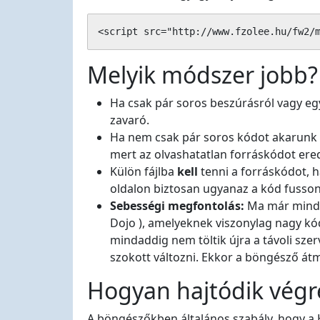
<script src="http://www.fzolee.hu/fw2/
Melyik módszer jobb?
Ha csak pár soros beszúrásról vagy egy
zavaró.
Ha nem csak pár soros kódot akarunk h
mert az olvashatatlan forráskódot ere
Külön fájlba
kell
tenni a forráskódot, h
oldalon biztosan ugyanaz a kód fusson 
Sebességi megfontolás:
Ma már minden
Dojo ), amelyeknek viszonylag nagy kó
mindaddig nem töltik újra a távoli sze
szokott változni. Ekkor a böngésző átme
Hogyan hajtódik végr
A böngészőkben általános szabály, hogy a H