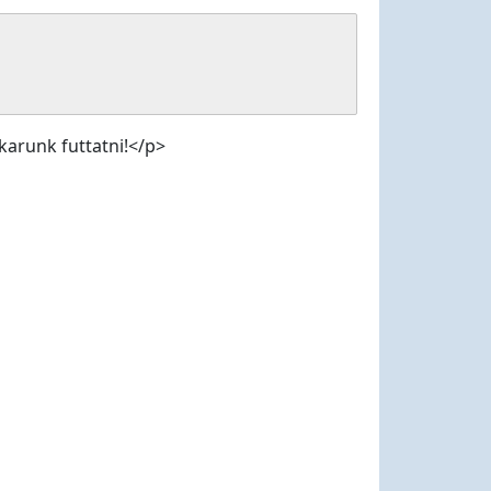
akarunk futtatni!</p>