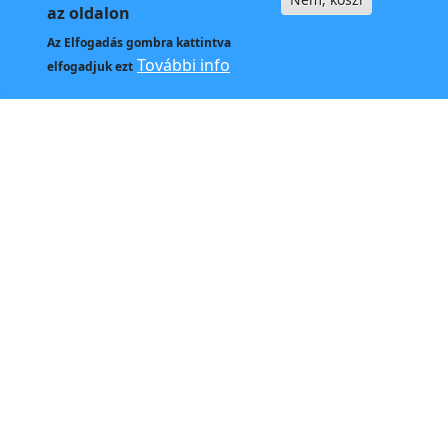
az oldalon
Az
Elfogadás
gombra kattintva
Kapcso
További info
elfogadjuk ezt