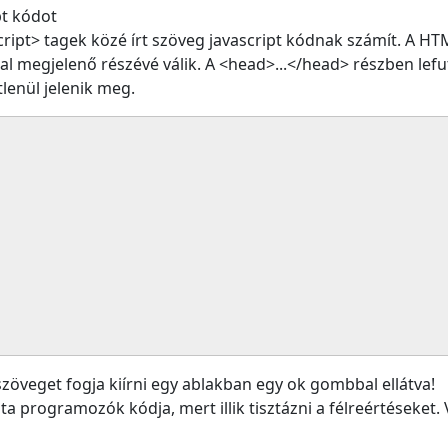
pt kódot
script> tagek közé írt szöveg javascript kódnak számít. A H
dal megjelenő részévé válik. A <head>...</head> részben lefu
enül jelenik meg.
 szöveget fogja kiírni egy ablakban egy ok gombbal ellátva!
 programozók kódja, mert illik tisztázni a félreértéseket. V