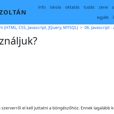
Main navigation
info
iskola
oktatás
tudás
zene
 ZOLTÁN
egyéb
m (HTML, CSS, Javascript, JQuery, MYSQL)
06. Javascript 
ználjuk?
 szerverről el kell juttatni a böngészőhöz. Ennek lagalább 