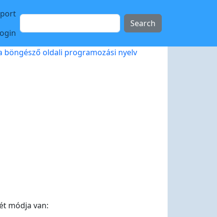
sport
Search
login
- a böngésző oldali programozási nyelv
két módja van: