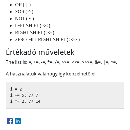
OR ( | )
XOR ( ^ )
NOT ( ~ )
LEFT SHIFT ( << )
RIGHT SHIFT ( >> )
ZERO-FILL RIGHT SHIFT ( >>> )
Értékadó műveletek
The list is: =, +=, -=, *=, /=, >>=, <<=, >>>=, &=, |=, ^=.
A használatuk valahogy így képzelhető el:
i = 2;

i += 5; // 7

i *= 2; // 14
Opens in a new window
Opens in a new window