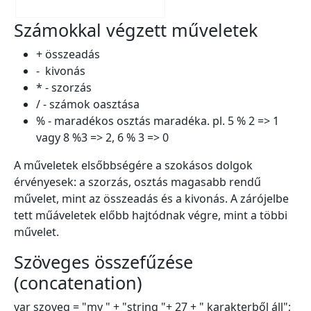
Számokkal végzett műveletek
+ összeadás
- kivonás
* - szorzás
/ - számok oasztása
% - maradékos osztás maradéka. pl. 5 % 2 => 1
vagy 8 %3 => 2, 6 % 3 => 0
A műveletek elsőbbségére a szokásos dolgok
érvényesek: a szorzás, osztás magasabb rendű
művelet, mint az összeadás és a kivonás. A zárójelbe
tett műáveletek előbb hajtódnak végre, mint a többi
művelet.
Szöveges összefűzése
(concatenation)
var szoveg = "my " + "string "+ 27 + " karakterből áll";