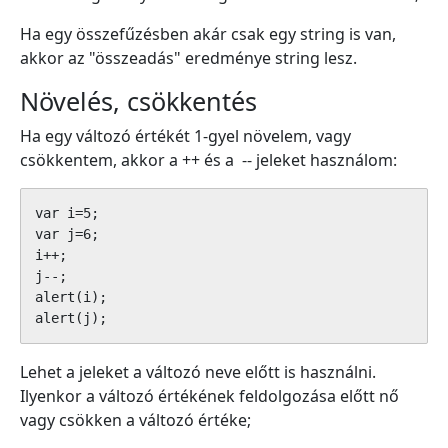
Ha egy összefűzésben akár csak egy string is van,
akkor az "összeadás" eredménye string lesz.
Növelés, csökkentés
Ha egy változó értékét 1-gyel növelem, vagy
csökkentem, akkor a ++ és a -- jeleket használom:
var i=5;

var j=6;

i++;

j--;

alert(i);

alert(j);
Lehet a jeleket a változó neve előtt is használni.
Ilyenkor a változó értékének feldolgozása előtt nő
vagy csökken a változó értéke;