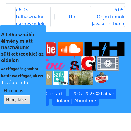
‹
6.03.
6.05.
Felhasználói
Up
Objektumok
párbeszédek
Javascriptben
›
A felhasználói
élmény miatt
használunk
sütiket (cookie) az
oldalon
Az
Elfogadás
gombra
kattintva elfogadjuk ezt
További info
Elfogadás
Kapcsolat | Contact
2007-2023 © Fábián
Nem, köszi
Zoltán
Rólam | About me