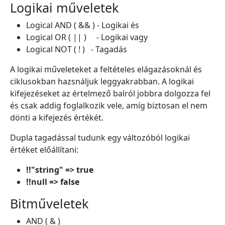
Logikai műveletek
Logical AND ( && ) - Logikai és
Logical OR ( || ) - Logikai vagy
Logical NOT ( ! ) - Tagadás
A logikai műveleteket a feltételes elágazásoknál és
ciklusokban hazsnáljuk leggyakrabban. A logikai
kifejezéseket az értelmező balról jobbra dolgozza fel
és csak addig foglalkozik vele, amíg biztosan el nem
dönti a kifejezés értékét.
Dupla tagadással tudunk egy változóból logikai
értéket előállítani:
!!"string" => true
!!null => false
Bitműveletek
AND ( & )