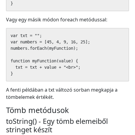
}
Vagy egy másik módon foreach metódussal:
var txt = "";

var numbers = [45, 4, 9, 16, 25];

numbers.forEach(myFunction);

function myFunction(value) {

  txt = txt + value + "<br>";

}
A fenti példában a txt változó sorban megkapja a
tömbelemek értékét.
Tömb metódusok
toString() - Egy tömb elemeiből
stringet készít