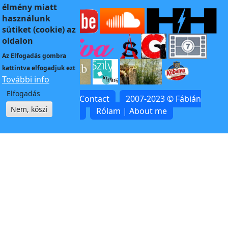
élmény miatt
használunk
sütiket (cookie) az
oldalon
Az
Elfogadás
gombra
kattintva elfogadjuk ezt
További info
Elfogadás
Kapcsolat | Contact
2007-2023 © Fábián
Nem, köszi
Zoltán
Rólam | About me