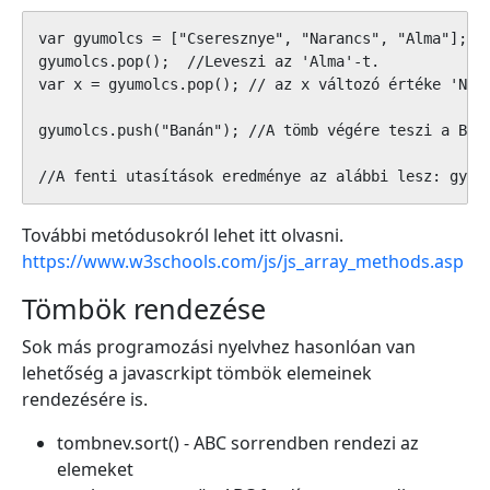
var gyumolcs = ["Cseresznye", "Narancs", "Alma"];

gyumolcs.pop();  //Leveszi az 'Alma'-t.

var x = gyumolcs.pop(); // az x változó értéke 'Nara
gyumolcs.push("Banán"); //A tömb végére teszi a Baná
//A fenti utasítások eredménye az alábbi lesz: gyum
További metódusokról lehet itt olvasni.
https://www.w3schools.com/js/js_array_methods.asp
Tömbök rendezése
Sok más programozási nyelvhez hasonlóan van
lehetőség a javascrkipt tömbök elemeinek
rendezésére is.
tombnev.sort() - ABC sorrendben rendezi az
elemeket