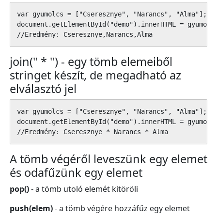
var gyumolcs = ["Cseresznye", "Narancs", "Alma"];

document.getElementById("demo").innerHTML = gyumolcs
//Eredmény: Cseresznye,Narancs,Alma
join(" * ") - egy tömb elemeiből
stringet készít, de megadható az
elválasztó jel
var gyumolcs = ["Cseresznye", "Narancs", "Alma"];

document.getElementById("demo").innerHTML = gyumolcs
//Eredmény: Cseresznye * Narancs * Alma
A tömb végéről leveszünk egy elemet
és odafűzünk egy elemet
pop()
- a tömb utoló elemét kitöröli
push(elem)
- a tömb végére hozzáfűz egy elemet