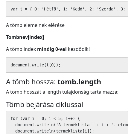
A tömb elemeinek elérése
Tombnev[index]
A tömb index
mindig 0-val
kezdődik!
A tömb hossza:
tomb.length
A tömb hosszát a length tulajdonság tartalmazza;
Tömb bejárása ciklussal
for (var i = 0; i < 5; i++) {

  document.writeln('A terméklista ' + i + '. eleme: 
  document.writeln(termeklista[i]);
