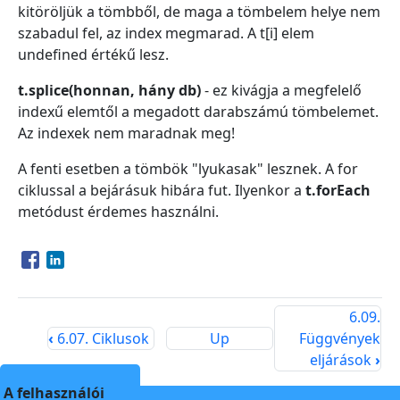
kitöröljük a tömbből, de maga a tömbelem helye nem
szabadul fel, az index megmarad. A t[i] elem
undefined értékű lesz.
t.splice(honnan, hány db)
- ez kivágja a megfelelő
indexű elemtől a megadott darabszámú tömbelemet.
Az indexek nem maradnak meg!
A fenti esetben a tömbök "lyukasak" lesznek. A for
ciklussal a bejárásuk hibára fut. Ilyenkor a
t.forEach
metódust érdemes használni.
Opens in a new window
Opens in a new window
6.09.
‹
6.07. Ciklusok
Up
Függvények
eljárások
›
A felhasználói