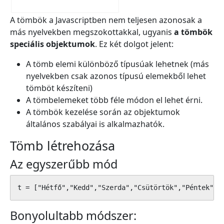
A tömbök a Javascriptben nem teljesen azonosak a
más nyelvekben megszokottakkal, ugyanis
a tömbök
speciális objektumok
. Ez két dolgot jelent:
A tömb elemi különböző típusúak lehetnek (más
nyelvekben csak azonos típusú elemekből lehet
tömböt készíteni)
A tömbelemeket több féle módon el lehet érni.
A tömbök kezelése során az objektumok
általános szabályai is alkalmazhatók.
Tömb létrehozása
Az egyszerűbb mód
t = ["Hétfő","Kedd","Szerda","Csütörtök","Péntek","
Bonyolultabb módszer: