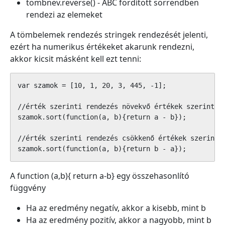
tombnev.reverse() - ABC fordított sorrendben
rendezi az elemeket
A tömbelemek rendezés stringek rendezését jelenti,
ezért ha numerikus értékeket akarunk rendezni,
akkor kicsit másként kell ezt tenni:
var szamok = [10, 1, 20, 3, 445, -1];

//érték szerinti rendezés növekvő értékek szerint

szamok.sort(function(a, b){return a - b});

//érték szerinti rendezés csökkenő értékek szerint

szamok.sort(function(a, b){return b - a});
A function (a,b){ return a-b} egy összehasonlító
függvény
Ha az eredmény negatív, akkor a kisebb, mint b
Ha az eredmény pozitív, akkor a nagyobb, mint b