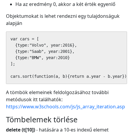
Ha az eredmény 0, akkor a két érték egyenlő
Objektumokat is lehet rendezni egy tulajdonságuk
alapján
var cars = [

  {type:"Volvo", year:2016},

  {type:"Saab", year:2001},

  {type:"BMW", year:2010}

]; 

cars.sort(function(a, b){return a.year - b.year});
A tömbök elemeinek feldolgozásához további
metódusok itt találhatók:
https://www.w3schools.com/js/js_array_iteration.asp
Tömbelemek törlése
delete (t[10])
- hatására a 10-es indexű elemet