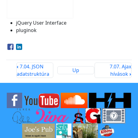
jQuery User Interface
pluginok
Opens in a new window
Opens in a new window
‹
7.04. JSON
7.07. Ajax
Up
adatstruktúra
hívások
›