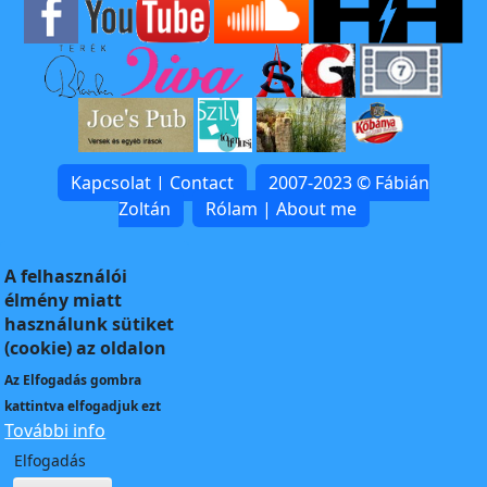
Kapcsolat | Contact
2007-2023 © Fábián
Zoltán
Rólam | About me
A felhasználói
élmény miatt
használunk sütiket
(cookie) az oldalon
Az
Elfogadás
gombra
kattintva elfogadjuk ezt
További info
Elfogadás