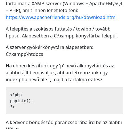
tartalmaz a XAMP szerver (Windows + Apache+MySQL
+ PHP), amit innen lehet letölteni:
https://www.apachefriends.org/hu/download.html
A telepítés a szokásos futtatás / tovább / tovább
típusú. Alapesetben a C:\xampp könyvtárba települ.
A szerver gyökérkönyvtára alapesetben:
C:\xampp\htdocs
Ha ebben készítünk egy 'p' nevű alkönyvtárt és az
alábbi fájlt bemásoljuk, abban létrehozunk egy
index.php nevű file-t, majd a tartalma ez lesz:
<?php

phpinfo();

?>
A kedvenc böngésződ parancssorába írd be az alábbi