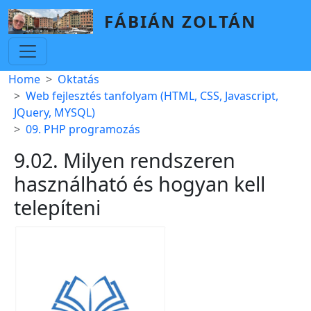
Skip to main content
FÁBIÁN ZOLTÁN
Breadcrumb
Home
Oktatás
Web fejlesztés tanfolyam (HTML, CSS, Javascript,
JQuery, MYSQL)
09. PHP programozás
9.02. Milyen rendszeren
használható és hogyan kell
telepíteni