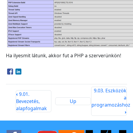
Ha ilyesmit látunk, akkor fut a PHP a szerverünkön!
Opens in a new window
Opens in a new window
9.03. Eszközök
‹
9.01.
a
Bevezetés,
Up
programozáshoz
alapfogalmak
›