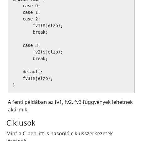
    case 0:

    case 1:

    case 2:

        fv1($jelzo);

        break;

    case 3:

        fv2($jelzo);

        break;

    default:

    fv3($jelzo);

}
A fenti példában az fv1, fv2, fv3 függvények lehetnek
akármik!
Ciklusok
Mint a C-ben, itt is hasonló ciklusszerkezetek