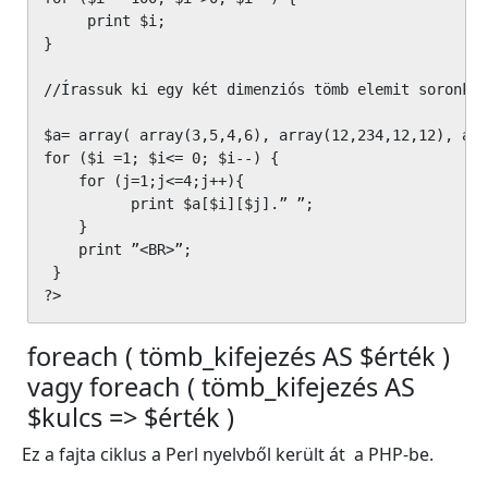
     print $i;

}

//Írassuk ki egy két dimenziós tömb elemit soronkén
$a= array( array(3,5,4,6), array(12,234,12,12), arr
for ($i =1; $i<= 0; $i--) {

    for (j=1;j<=4;j++){

          print $a[$i][$j].” ”;

    }

    print ”<BR>”;

 }

?>
foreach ( tömb_kifejezés AS $érték )
vagy foreach ( tömb_kifejezés AS
$kulcs => $érték )
Ez a fajta ciklus a Perl nyelvből került át a PHP-be.