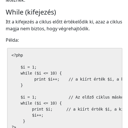
léteznek.
While (kifejezés)
Itt a kifejezés a ciklus előtt értékelődik ki, azaz a ciklus
magja nem biztos, hogy végrehajtódik.
Példa:
<?php

    $i = 1;

    while ($i <= 10) {

          print $i++;    // a kiírt érték $i, a kií
    }

    $i = 1;              // Az előző ciklus másképp
    while ($i <= 10) {

         print $i;      // a kiírt érték $i, a kiír
         $i++;

     }

?>