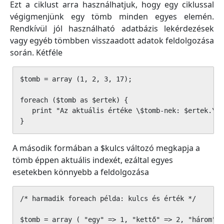
Ezt a ciklust arra használhatjuk, hogy egy ciklussal
végigmenjünk egy tömb minden egyes elemén.
Rendkívül jól használható adatbázis lekérdezések
vagy egyéb tömbben visszaadott adatok feldolgozása
során. Kétféle
$tomb = array (1, 2, 3, 17);

foreach ($tomb as $ertek) {

   print "Az aktuális értéke \$tomb-nek: $ertek.\n"
}
A második formában a $kulcs változó megkapja a
tömb éppen aktuális indexét, ezáltal egyes
esetekben könnyebb a feldolgozása
/* harmadik foreach példa: kulcs és érték */

$tomb = array ( "egy" => 1, "kettő" => 2, "három" =