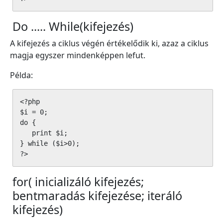
Do ..... While(kifejezés)
A kifejezés a ciklus végén értékelődik ki, azaz a ciklus
magja egyszer mindenképpen lefut.
Példa:
<?php

$i = 0;

do {

   print $i;

} while ($i>0); 

?>
for( inicializáló kifejezés;
bentmaradás kifejezése; iteráló
kifejezés)