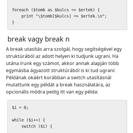
foreach ($tomb as $kulcs => $ertek) {

    print "\$tomb[$kulcs] => $ertek.\n";

}
break vagy break n
A break utasítás arra szolgál, hogy segítségével egy
struktúrából az adott helyen ki tudjunk ugrani. Ha
utána írunk egy számot, akkor annak alapján több
egymásba ágyazott struktúrából is ki tud ugrani:
Példának okáért korábban a switch utasításnál
mutattunk egy példát a break használatára, az
opcionális módra pedig itt van egy példa:
$i = 0;

while ($i++) {

    switch ($i) {
