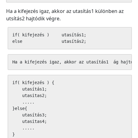
Ha a kifejezés igaz, akkor az utasítás1 különben az
utsítás2 hajtódik végre.
if( kifejezés )     utasítás1;

else                utasítás2;
if( kifejezés ) {

    utasítás1;

    utasitas2;

    .....

}else{

    utasítás3;

    utasitas4;

    .....

}