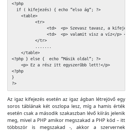
<?php 

  if ( kifejezés) { echo ”elso ág”; ?>

    <table>

          <tr>

               <td>  <p> Szevasz tavasz, a kifejezé
               <td>  <p> valamit visz a víz</p> </t
          </tr>

          .......

    </table>

<?php } else {  echo ”Másik oldal”; ?>

    <p> Ez a rész itt egyszerűbb lett!</p>

<?php 

} 

?>
Az igaz kifejezés esetén az igaz ágban létrejövő egy
soros táblának két oszlopa lesz, míg a hamis érték
esetén csak a második szakaszban lévő kiírás jelenik
meg, mivel a PHP amikor megszakad a PHP kód – itt
többször is megszakad -, akkor a szervernek