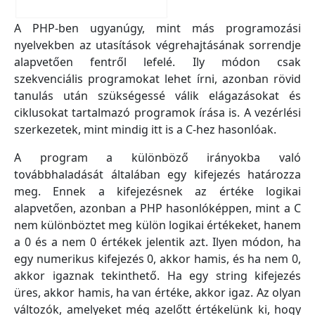
A PHP-ben ugyanúgy, mint más programozási
nyelvekben az utasítások végrehajtásának sorrendje
alapvetően fentről lefelé. Ily módon csak
szekvenciális programokat lehet írni, azonban rövid
tanulás után szükségessé válik elágazásokat és
ciklusokat tartalmazó programok írása is. A vezérlési
szerkezetek, mint mindig itt is a C-hez hasonlóak.
A program a különböző irányokba való
továbbhaladását általában egy kifejezés határozza
meg. Ennek a kifejezésnek az értéke logikai
alapvetően, azonban a PHP hasonlóképpen, mint a C
nem különböztet meg külön logikai értékeket, hanem
a 0 és a nem 0 értékek jelentik azt. Ilyen módon, ha
egy numerikus kifejezés 0, akkor hamis, és ha nem 0,
akkor igaznak tekinthető. Ha egy string kifejezés
üres, akkor hamis, ha van értéke, akkor igaz. Az olyan
változók, amelyeket még azelőtt értékelünk ki, hogy