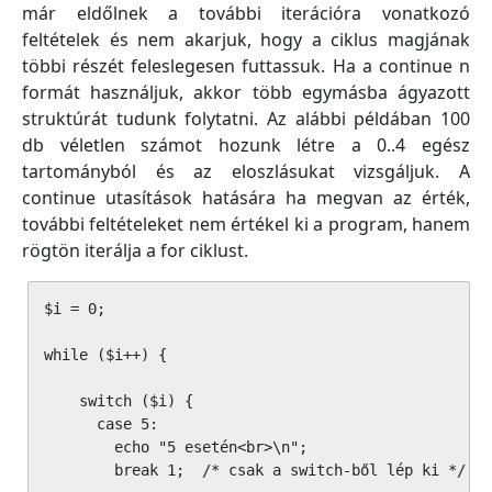
már eldőlnek a további iterációra vonatkozó
feltételek és nem akarjuk, hogy a ciklus magjának
többi részét feleslegesen futtassuk. Ha a continue n
formát használjuk, akkor több egymásba ágyazott
struktúrát tudunk folytatni. Az alábbi példában 100
db véletlen számot hozunk létre a 0..4 egész
tartományból és az eloszlásukat vizsgáljuk. A
continue utasítások hatására ha megvan az érték,
további feltételeket nem értékel ki a program, hanem
rögtön iterálja a for ciklust.
$i = 0;

while ($i++) {

    switch ($i) {

      case 5:

        echo "5 esetén<br>\n";

        break 1;  /* csak a switch-ből lép ki */
