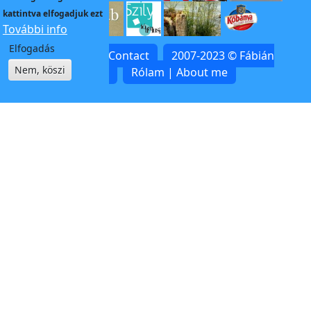
kattintva elfogadjuk ezt
További info
Elfogadás
Kapcsolat | Contact
2007-2023 © Fábián
Nem, köszi
Zoltán
Rólam | About me