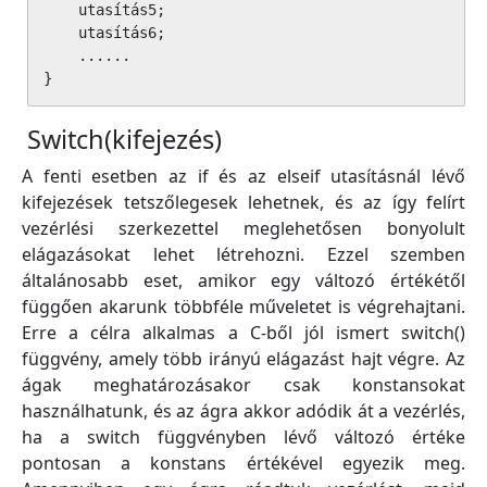
    utasítás5;

    utasítás6;

    ......

}
Switch(kifejezés)
A fenti esetben az if és az elseif utasításnál lévő
kifejezések tetszőlegesek lehetnek, és az így felírt
vezérlési szerkezettel meglehetősen bonyolult
elágazásokat lehet létrehozni. Ezzel szemben
általánosabb eset, amikor egy változó értékétől
függően akarunk többféle műveletet is végrehajtani.
Erre a célra alkalmas a C-ből jól ismert switch()
függvény, amely több irányú elágazást hajt végre. Az
ágak meghatározásakor csak konstansokat
használhatunk, és az ágra akkor adódik át a vezérlés,
ha a switch függvényben lévő változó értéke
pontosan a konstans értékével egyezik meg.