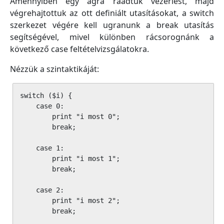
Amennyiben egy ágra ráadtuk vezérlést, majd
végrehajtottuk az ott definiált utasításokat, a switch
szerkezet végére kell ugranunk a break utasítás
segítségével, mivel különben rácsorognánk a
következő case feltételvizsgálatokra.
Nézzük a szintaktikáját:
switch ($i) {

    case 0:

        print "i most 0";

        break;

    case 1:

        print "i most 1";

        break;

    case 2:

        print "i most 2";

        break;
