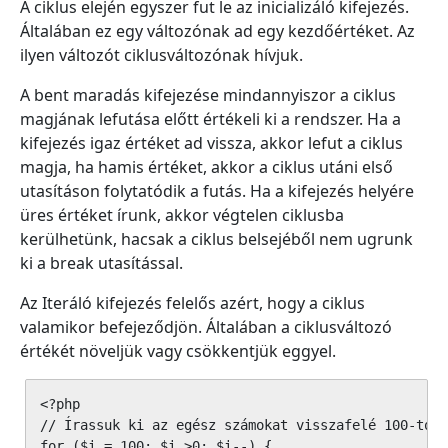
A ciklus elején egyszer fut le az inicializáló kifejezés.
Általában ez egy változónak ad egy kezdőértéket. Az
ilyen változót ciklusváltozónak hívjuk.
A bent maradás kifejezése mindannyiszor a ciklus
magjának lefutása előtt értékeli ki a rendszer. Ha a
kifejezés igaz értéket ad vissza, akkor lefut a ciklus
magja, ha hamis értéket, akkor a ciklus utáni első
utasításon folytatódik a futás. Ha a kifejezés helyére
üres értéket írunk, akkor végtelen ciklusba
kerülhetünk, hacsak a ciklus belsejéből nem ugrunk
ki a break utasítással.
Az Iteráló kifejezés felelős azért, hogy a ciklus
valamikor befejeződjön. Általában a ciklusváltozó
értékét növeljük vagy csökkentjük eggyel.
<?php

// Írassuk ki az egész számokat visszafelé 100-tól 
for ($i = 100; $i >0; $i--) {
