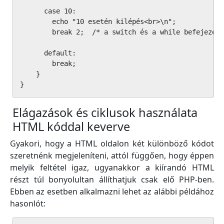
      case 10:

        echo "10 esetén kilépés<br>\n";

        break 2;  /* a switch és a while befejezése
      default:

        break;

    }

}
Elágazások és ciklusok használata
HTML kóddal keverve
Gyakori, hogy a HTML oldalon két különböző kódot
szeretnénk megjeleníteni, attól függően, hogy éppen
melyik feltétel igaz, ugyanakkor a kiírandó HTML
részt túl bonyolultan állíthatjuk csak elő PHP-ben.
Ebben az esetben alkalmazni lehet az alábbi példához
hasonlót: