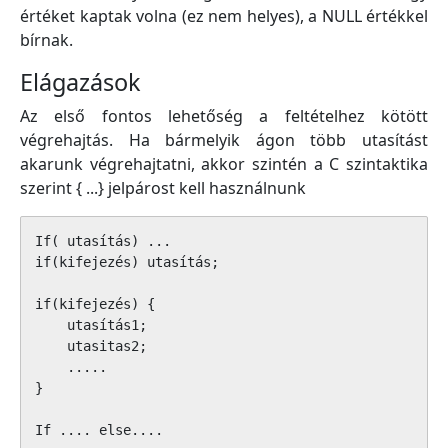
értéket kaptak volna (ez nem helyes), a NULL értékkel
bírnak.
Elágazások
Az első fontos lehetőség a feltételhez kötött
végrehajtás. Ha bármelyik ágon több utasítást
akarunk végrehajtatni, akkor szintén a C szintaktika
szerint { ...} jelpárost kell használnunk
If( utasítás) ...

if(kifejezés) utasítás; 

if(kifejezés) {

    utasítás1;

    utasitas2;

    .....

}

If .... else.... 