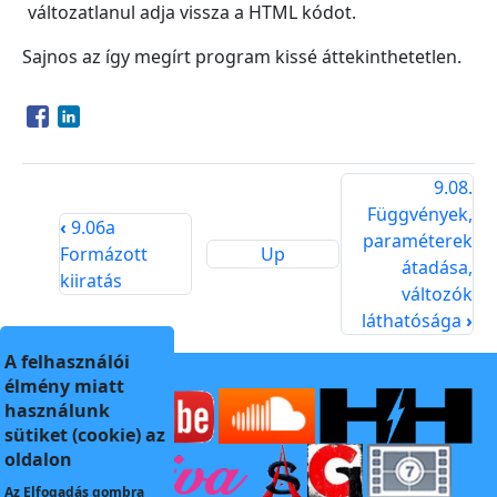
változatlanul adja vissza a HTML kódot.
Sajnos az így megírt program kissé áttekinthetetlen.
Opens in a new window
Opens in a new window
9.08.
Függvények,
‹
9.06a
paraméterek
Formázott
Up
átadása,
kiiratás
változók
láthatósága
›
A felhasználói
élmény miatt
használunk
sütiket (cookie) az
oldalon
Az
Elfogadás
gombra