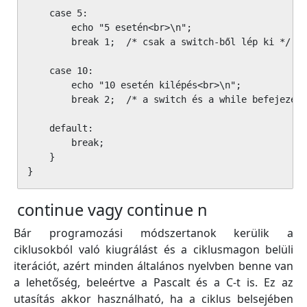
    case 5:

        echo "5 esetén<br>\n";

        break 1;  /* csak a switch-ből lép ki */

    case 10:

        echo "10 esetén kilépés<br>\n";

        break 2;  /* a switch és a while befejezése
    default:

        break;

    }

}
continue vagy continue n
Bár programozási módszertanok kerülik a
ciklusokból való kiugrálást és a ciklusmagon belüli
iterációt, azért minden általános nyelvben benne van
a lehetőség, beleértve a Pascalt és a C-t is. Ez az
utasítás akkor használható, ha a ciklus belsejében