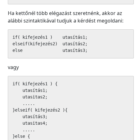
Ha kettőnél több elégazást szeretnénk, akkor az
alábbi szintaktikával tudjuk a kérdést megoldani:
if( kifejezés1 )    utasítás1;

elseif(kifejezés2)  utasítás2;

else                utasítás3;
vagy
if( kifejezés1 ) {

    utasítás1;

    utasitas2;

    .....

}elseif( kifejezés2 ){

    utasítás3;

    utasitas4;

    .....

}else {
