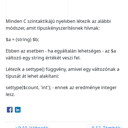
Minden C szintaktikájú nyelvben létezik az alábbi
módszer, amit típuskényszerítésnek hívnak:
$a = (string) $b;
Ebben az esetben - ha egyáltalán lehetséges - az $a
változó egy string értékét veszi fel.
Létezik a settype() függvény, amivel egy változónak a
típusát át lehet alakítani:
settype($count, 'int'); - ennek az eredménye integer
lesz.
Opens in a new window
Opens in a new window