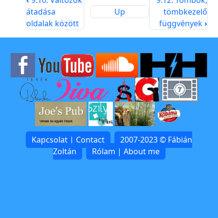
‹
9.10. Változók
9.12. Tömbök,
átadása
Up
tömbkezelő
oldalak között
függvények
›
Kapcsolat | Contact
2007-2023 © Fábián
Zoltán
Rólam | About me