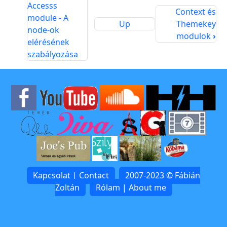
Accesss
Context és
module - A
Up
Themekey
node-ok
modulok
›
elérésének
szabályozása
Kapcsolat | Contact
2007-2023 © Fábián
Zoltán
Rólam | About me