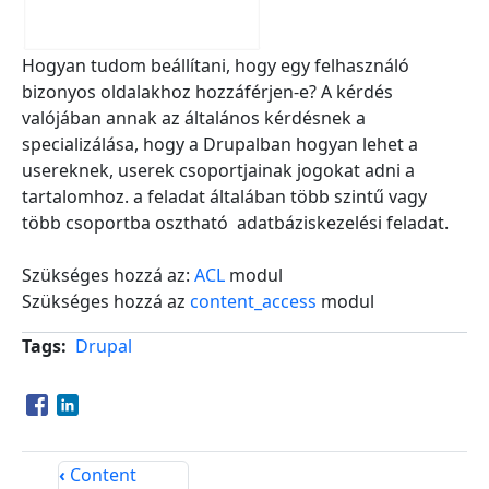
Hogyan tudom beállítani, hogy egy felhasználó
bizonyos oldalakhoz hozzáférjen-e? A kérdés
valójában annak az általános kérdésnek a
specializálása, hogy a Drupalban hogyan lehet a
usereknek, userek csoportjainak jogokat adni a
tartalomhoz. a feladat általában több szintű vagy
több csoportba osztható adatbáziskezelési feladat.
Szükséges hozzá az:
ACL
modul
Szükséges hozzá az
content_access
modul
Tags
Drupal
Opens in a new window
Opens in a new window
‹
Content