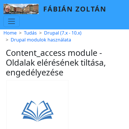
Skip to main content
FÁBIÁN ZOLTÁN
Breadcrumb
Home
Tudás
Drupal (7.x - 10.x)
Drupal modulok használata
Content_access module -
Oldalak elérésének tiltása,
engedélyezése