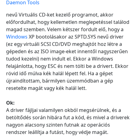
Daemon Tools
nevű Virtuális CD-ket kezelő programot, akkor
előfordulhat, hogy kellemetlen meglepetéssel találod
magad szemben. Velem kétszer fordult elő, hogy a
Windows
XP bootolásakor az SPTD.SYS nevű driver
(ez egy virtuáli SCSI CD/DVD meghajtót hoz létre a
gépeden és az ISO image-eket innentől nagyszerűen
tudod kezelni) nem indult el. Ekkor a Windows
felajánlotta, hogy ESC és nem tölti be a drivert. Ekkor
rövid idő múlva kék halál lépett fel. Ha a gépet
újraindítottam, bármilyen üzemmódban a gép
resetelte magát vagy kék halál lett.
Ok:
A driver fájljai valamilyen okból megsérülnek, és a
betöltődés során hibára fut a kód, és mivel a driverek
nagyon alacsony szinten futnak az operációs
rendszer leállítja a futást, hogy védje magát.