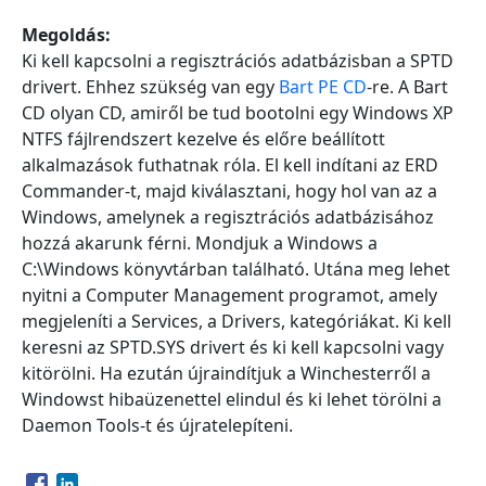
Megoldás:
Ki kell kapcsolni a regisztrációs adatbázisban a SPTD
drivert. Ehhez szükség van egy
Bart PE CD
-re. A Bart
CD olyan CD, amiről be tud bootolni egy Windows XP
NTFS fájlrendszert kezelve és előre beállított
alkalmazások futhatnak róla. El kell indítani az ERD
Commander-t, majd kiválasztani, hogy hol van az a
Windows, amelynek a regisztrációs adatbázisához
hozzá akarunk férni. Mondjuk a Windows a
C:\Windows könyvtárban található. Utána meg lehet
nyitni a Computer Management programot, amely
megjeleníti a Services, a Drivers, kategóriákat. Ki kell
keresni az SPTD.SYS drivert és ki kell kapcsolni vagy
kitörölni. Ha ezután újraindítjuk a Winchesterről a
Windowst hibaüzenettel elindul és ki lehet törölni a
Daemon Tools-t és újratelepíteni.