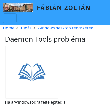
Skip to main content
FÁBIÁN ZOLTÁN
Breadcrumb
Home
Tudás
Windows desktop rendszerek
Daemon Tools probléma
Ha a Windowsodra feltelepíted a