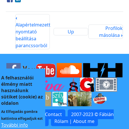
Opens in a new window
Opens in a new window
‹
Alapértelmezett
Profilok
nyomtató
Up
másolása
›
beállítása
parancssorból
A felhasználói
élmény miatt
használunk
sütiket (cookie) az
oldalon
Az
Elfogadás
gombra
Kapcsolat | Contact
2007-2023 © Fábián
kattintva elfogadjuk ezt
Zoltán
Rólam | About me
További info