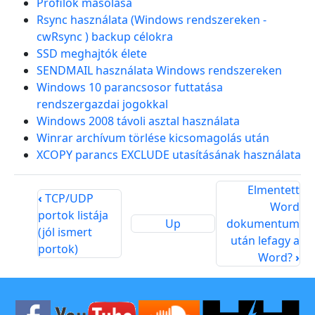
Profilok másolása
Rsync használata (Windows rendszereken -
cwRsync ) backup célokra
SSD meghajtók élete
SENDMAIL használata Windows rendszereken
Windows 10 parancsosor futtatása
rendszergazdai jogokkal
Windows 2008 távoli asztal használata
Winrar archívum törlése kicsomagolás után
XCOPY parancs EXCLUDE utasításának használata
Elmentett
‹
TCP/UDP
Word
portok listája
Up
dokumentum
(jól ismert
után lefagy a
portok)
Word?
›