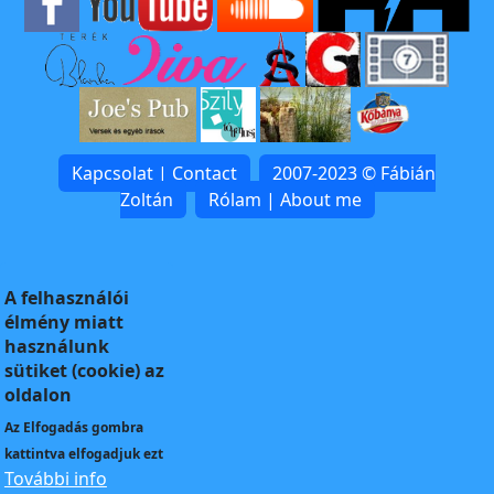
Kapcsolat | Contact
2007-2023 © Fábián
Zoltán
Rólam | About me
A felhasználói
élmény miatt
használunk
sütiket (cookie) az
oldalon
Az
Elfogadás
gombra
kattintva elfogadjuk ezt
További info