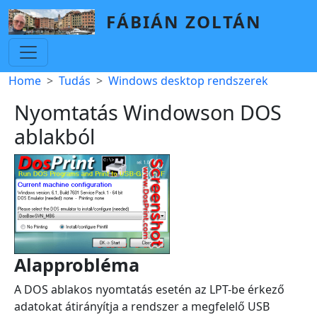
Skip to main content
FÁBIÁN ZOLTÁN
Breadcrumb
Home
Tudás
Windows desktop rendszerek
Nyomtatás Windowson DOS
ablakból
Alapprobléma
A DOS ablakos nyomtatás esetén az LPT-be érkező
adatokat átirányítja a rendszer a megfelelő USB