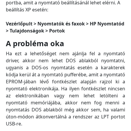
portba, amit a nyomtató beállításánál lehet elérni. A
beállítás XP esetén:
Vezérlőpult > Nyomtatók és faxok > HP Nyomtatód
> Tulajdonságok > Portok
A probléma oka
Ha ezt a lehetőséget nem ajánlja fel a nyomtató
driver, akkor nem lehet DOS ablakból nyomtatni,
ugyanis a DOS-os nyomtatás esetén a karakterek
kódja kerül át a nyomtató pufferébe, amit a nyomtató
EPROM-jában lévő fontkészlet alapján rajzol ki a
nyomtató elektronikája. Ha ilyen fontkészlet nincsen
az elektronikában vagy nem lehet letölteni a
nyomtató memóriájába, akkor nem fog menni a
nyomtatás DOS ablakból még akkor sem, ha valami
úton-módon átkonvertálná a rendszer az LPT portot
USB-re.