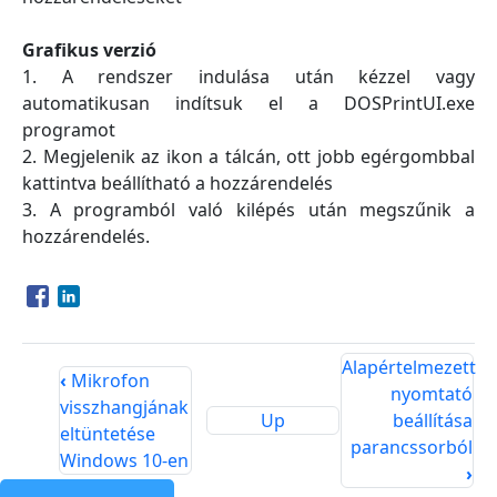
Grafikus verzió
1. A rendszer indulása után kézzel vagy
automatikusan indítsuk el a DOSPrintUI.exe
programot
2. Megjelenik az ikon a tálcán, ott jobb egérgombbal
kattintva beállítható a hozzárendelés
3. A programból való kilépés után megszűnik a
hozzárendelés.
Opens in a new window
Opens in a new window
Alapértelmezett
‹
Mikrofon
nyomtató
visszhangjának
Up
beállítása
eltüntetése
parancssorból
Windows 10-en
›