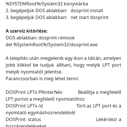
%SYSTEMRoot%/System32 könyvtárba
2. begépeljük DOS ablakban: dosprint install
3. begépeljük DOS ablakban: net start dosprint
A szervíz kitörlése:
DOS ablakban: dosprint remove
del %SystemRoot%/System32/dosprint.exe
A telepítés után megjelenik egy ikon a tálcán, amelyen
jobb klikkel be tudjuk állítani, hogy melyik LPT port
melyik nyomtatót jelentse.
Parancssorban is meg lehet tenni:
DOSPrint LPTx PRinterNév Beállítja a megfelelő
LPT portot a megfelelő nyomtatóhoz
DOSPrint LPTx /d Törli az LPT port és a
nyomtató egymáshozrendelését
DOSPrint status Lekérdezi a
hozzárendeléseket