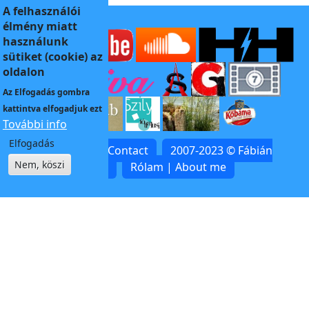
A felhasználói
élmény miatt
használunk
sütiket (cookie) az
oldalon
Az
Elfogadás
gombra
kattintva elfogadjuk ezt
További info
Elfogadás
Kapcsolat | Contact
2007-2023 © Fábián
Nem, köszi
Zoltán
Rólam | About me