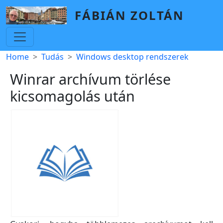
Skip to main content
FÁBIÁN ZOLTÁN
Breadcrumb
Home
Tudás
Windows desktop rendszerek
Winrar archívum törlése
kicsomagolás után