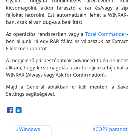
Gyakori, hogyha többlemezes arechívumot kell
kicsomagolni, akkor fárasztó a rar és/vagy a zip
fájlokat letörölni. Ezt automatizálni lehet a WINRAR-
ban, csak el van dugva a beállítás:
Az operációs rendszerben vagy a
Total Commander
-
ben álljunk rá egy RAR fájlra és válasszuk az Extract
Files: menüpontot.
A megjelenő párbeszédablak advanced fülén be lehet
állítani, hogy kicsomagolás után törölje-e a fájlokat a
WINRAR (Always vagy Ask for Confirmation).
Majd a General ablakban el kell menteni a Save
Settings segítségével.
Opens in a new window
Opens in a new window
‹
Windows
XCOPY parancs