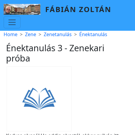
Skip to main content
FÁBIÁN ZOLTÁN
Breadcrumb
Home
Zene
Zenetanulás
Énektanulás
Énektanulás 3 - Zenekari
próba