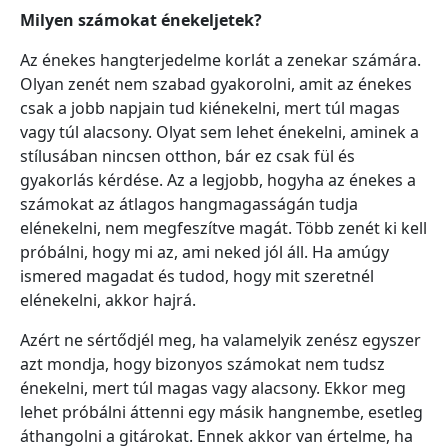
Milyen számokat énekeljetek?
Az énekes hangterjedelme korlát a zenekar számára.
Olyan zenét nem szabad gyakorolni, amit az énekes
csak a jobb napjain tud kiénekelni, mert túl magas
vagy túl alacsony. Olyat sem lehet énekelni, aminek a
stílusában nincsen otthon, bár ez csak fül és
gyakorlás kérdése. Az a legjobb, hogyha az énekes a
számokat az átlagos hangmagasságán tudja
elénekelni, nem megfeszítve magát. Több zenét ki kell
próbálni, hogy mi az, ami neked jól áll. Ha amúgy
ismered magadat és tudod, hogy mit szeretnél
elénekelni, akkor hajrá.
Azért ne sértődjél meg, ha valamelyik zenész egyszer
azt mondja, hogy bizonyos számokat nem tudsz
énekelni, mert túl magas vagy alacsony. Ekkor meg
lehet próbálni áttenni egy másik hangnembe, esetleg
áthangolni a gitárokat. Ennek akkor van értelme, ha