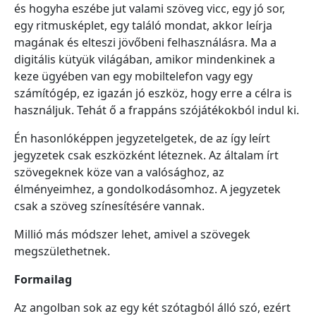
és hogyha eszébe jut valami szöveg vicc, egy jó sor,
egy ritmusképlet, egy találó mondat, akkor leírja
magának és elteszi jövőbeni felhasználásra. Ma a
digitális kütyük világában, amikor mindenkinek a
keze ügyében van egy mobiltelefon vagy egy
számítógép, ez igazán jó eszköz, hogy erre a célra is
használjuk. Tehát ő a frappáns szójátékokból indul ki.
Én hasonlóképpen jegyzetelgetek, de az így leírt
jegyzetek csak eszközként léteznek. Az általam írt
szövegeknek köze van a valósághoz, az
élményeimhez, a gondolkodásomhoz. A jegyzetek
csak a szöveg színesítésére vannak.
Millió más módszer lehet, amivel a szövegek
megszülethetnek.
Formailag
Az angolban sok az egy két szótagból álló szó, ezért