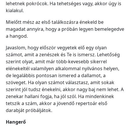
lehetnek pokrócok. Ha tehetséges vagy, akkor úgy is
kialakul.
Mielőtt mész az első találkozásra énekeld be
magadat annyira, hogy a próbán legyen bemelegedve
a hangod.
Javaslom, hogy először vegyetek elő egy olyan
számot, amit a zenészek és Te is ismersz. Lehetőség
szerint olyat, amit már több-kevesebb sikerrel
elénekeltél valamilyen alkalommal nyilvános helyen,
de legalábbis pontosan ismered a dallamot, a
szöveget. Ha olyan számot választasz, amit sokak
szerint jól tudsz énekelni, akkor nagy baj nem lehet. A
zenekar hallani fogja, ha jól szól. Ha mindenkinek
tetszik a szám, akkor a jövendő repertoár első
darabját próbáljátok.
Hangerő