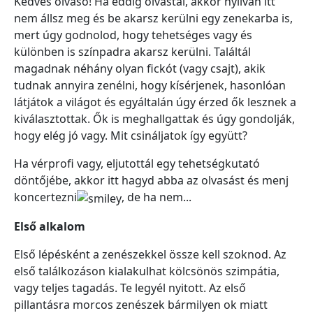
Kedves olvasó! Ha eddig olvastál, akkor nyilván itt
nem állsz meg és be akarsz kerülni egy zenekarba is,
mert úgy godnolod, hogy tehetséges vagy és
különben is színpadra akarsz kerülni. Találtál
magadnak néhány olyan fickót (vagy csajt), akik
tudnak annyira zenélni, hogy kísérjenek, hasonlóan
látjátok a világot és egyáltalán úgy érzed ők lesznek a
kiválasztottak. Ők is meghallgattak és úgy gondolják,
hogy elég jó vagy. Mit csináljatok így együtt?
Ha vérprofi vagy, eljutottál egy tehetségkutató
döntőjébe, akkor itt hagyd abba az olvasást és menj
koncertezni
, de ha nem...
Első alkalom
Első lépésként a zenészekkel össze kell szoknod. Az
első találkozáson kialakulhat kölcsönös szimpátia,
vagy teljes tagadás. Te legyél nyitott. Az első
pillantásra morcos zenészek bármilyen ok miatt