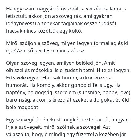
Ha egy szám nagyjából összeáll, a verzék dallama is
letisztult, akkor jön a szövegírás, ami gyakran
igénybeveszi a zenekar tagjainak össze tudását,
hacsak nincs közöttük egy költő.
Miről szóljon a szöveg, milyen legyen formailag és ki
írja? Az első kérdésre nincs válasz.
Olyan szöveg legyen, amilyen belőled jön. Amit
elhiszel és másokkal is el tudsz hitetni. Hiteles legyen.
Érts vele egyet. Ha csak humor, akkor érezd a
humorát. Ha komoly, akkor gondold Te is úgy. Ha
napfény, boldogság, szerelem (sunshine, happy, love)
baromság, akkor is érezd át ezeket a dolgokat és éld
bele magadat.
Egy szövegíró - énekest megkérdeztek arról, hogyan
írja a szövegeit, miről szólnak a szövegei. Azt
válaszolta, hogy ő mindig egy füzettel a kezében jár