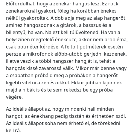
Előfordulhat, hogy a zenekar hangos lesz. Ez rock
zenekaroknál gyakori, főleg ha korábban énekes
nélkül gyakoroltak. A dob adja meg az alap hangerőt,
amihez hangosodnak a gitárok, a basszus és a
billentyű, ha van. Na ezt kell túlüvöltened. Ha van a
helyszínen megfelelő énekcucc, akkor nem probléma,
csak potméter kérdése. A feltolt potméterek esetén
persze a mikrofonok előbb-utóbb gerjedni kezdenek,
illetve veszik a többi hangszer hangját is, tehát a
hangzás kissé zavarossá válik. Mikor már benne vagy
a csapatban próbáld meg a próbákon a hangerőt
lejjebb vitetni a zenészekkel. Ekkor jobban kijönnek
majd a hibák is és te sem rekedsz be egy próba
végére.
Az ideális állapot az, hogy mindenki hall minden
hangot, az énekhang pedig tisztán és érthetően szól.
Az ideális állapot soha nem érhető el, de törekedni
kell rá.