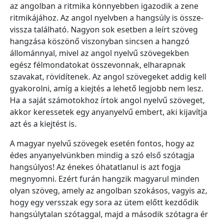
az angolban a ritmika könnyebben igazodik a zene
ritmikájához. Az angol nyelvben a hangsúly is össze-
vissza található. Nagyon sok esetben a leírt szöveg
hangzása köszönő viszonyban sincsen a hangzó
állománnyal, mivel az angol nyelvű szövegekben
egész félmondatokat összevonnak, elharapnak
szavakat, rövidítenek. Az angol szövegeket addig kell
gyakorolni, amíg a kiejtés a lehető legjobb nem lesz.
Ha a saját számotokhoz írtok angol nyelvű szöveget,
akkor keressetek egy anyanyelvű embert, aki kijavítja
azt és a kiejtést is.
A magyar nyelvű szövegek esetén fontos, hogy az
édes anyanyelvünkben mindig a szó első szótagja
hangsúlyos! Az énekes óhatatlanul is azt fogja
megnyomni. Ezért furán hangzik magyarul minden
olyan szöveg, amely az angolban szokásos, vagyis az,
hogy egy versszak egy sora az ütem előtt kezdődik
hangsúlytalan szótaggal, majd a második szótagra ér