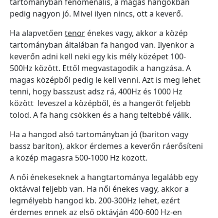
tartományban fenomenális, a magas hangokban
pedig nagyon jó. Mivel ilyen nincs, ott a keverő.
Ha alapvetően
tenor
énekes vagy, akkor a közép
tartományban általában fa hangod van. Ilyenkor a
keverőn adni kell neki egy kis mély középet 100-
500Hz között. Ettől megvastagodik a hangzása. A
magas középből pedig le kell venni. Azt is meg lehet
tenni, hogy basszust adsz rá, 400Hz és 1000 Hz
között leveszel a középből, és a hangerőt feljebb
tolod. A fa hang csökken és a hang teltebbé válik.
Ha a hangod alsó tartományban jó (bariton vagy
bassz bariton), akkor érdemes a keverőn ráerősíteni
a közép magasra 500-1000 Hz között.
A női énekeseknek a hangtartománya legalább egy
oktávval feljebb van. Ha női énekes vagy, akkor a
legmélyebb hangod kb. 200-300Hz lehet, ezért
érdemes ennek az első oktávján 400-600 Hz-en