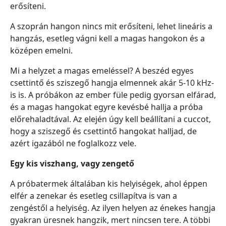
erősíteni.
A szoprán hangon nincs mit erősíteni, lehet lineáris a
hangzás, esetleg vágni kell a magas hangokon és a
középen emelni.
Mi a helyzet a magas emeléssel? A beszéd egyes
csettintő és sziszegő hangja elmennek akár 5-10 kHz-
is is. A próbákon az ember füle pedig gyorsan elfárad,
és a magas hangokat egyre kevésbé hallja a próba
előrehaladtával. Az elején úgy kell beállítani a cuccot,
hogy a sziszegő és csettintő hangokat halljad, de
azért igazából ne foglalkozz vele.
Egy kis viszhang, vagy zengető
A próbatermek általában kis helyiségek, ahol éppen
elfér a zenekar és esetleg csillapítva is van a
zengéstől a helyiség. Az ilyen helyen az énekes hangja
gyakran üresnek hangzik, mert nincsen tere. A többi