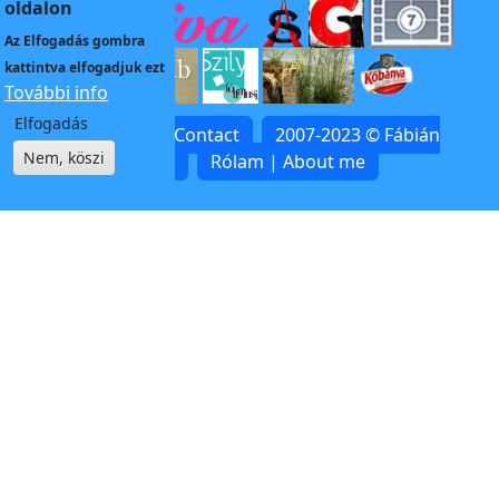
oldalon
Az
Elfogadás
gombra
kattintva elfogadjuk ezt
További info
Elfogadás
Kapcsolat | Contact
2007-2023 © Fábián
Nem, köszi
Zoltán
Rólam | About me