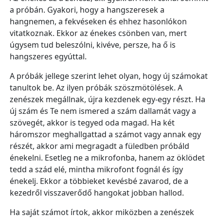
a próbán. Gyakori, hogy a hangszeresek a
hangnemen, a fekvéseken és ehhez hasonlókon
vitatkoznak. Ekkor az énekes csönben van, mert
úgysem tud beleszólni, kivéve, persze, ha ő is
hangszeres egyúttal.
A próbák jellege szerint lehet olyan, hogy új számokat
tanultok be. Az ilyen próbák szöszmötölések. A
zenészek megállnak, újra kezdenek egy-egy részt. Ha
új szám és Te nem ismered a szám dallamát vagy a
szövegét, akkor is tegyed oda magad. Ha két
háromszor meghallgattad a számot vagy annak egy
részét, akkor ami megragadt a füledben próbáld
énekelni. Esetleg ne a mikrofonba, hanem az öklödet
tedd a szád elé, mintha mikrofont fognál és így
énekelj. Ekkor a többieket kevésbé zavarod, de a
kezedről visszaverődő hangokat jobban hallod.
Ha saját számot írtok, akkor miközben a zenészek