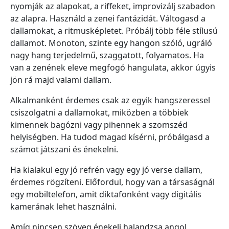
nyomják az alapokat, a riffeket, improvizálj szabadon
az alapra. Használd a zenei fantázidát. Váltogasd a
dallamokat, a ritmusképletet. Próbálj több féle stílusú
dallamot. Monoton, szinte egy hangon szóló, ugráló
nagy hang terjedelmű, szaggatott, folyamatos. Ha
van a zenének eleve megfogó hangulata, akkor úgyis
jön rá majd valami dallam.
Alkalmanként érdemes csak az egyik hangszeressel
csiszolgatni a dallamokat, miközben a többiek
kimennek bagózni vagy pihennek a szomszéd
helyiségben. Ha tudod magad kísérni, próbálgasd a
számot játszani és énekelni.
Ha kialakul egy jó refrén vagy egy jó verse dallam,
érdemes rögzíteni. Előfordul, hogy van a társaságnál
egy mobiltelefon, amit diktafonként vagy digitális
kamerának lehet használni.
Amíg nincsen szöveg énekelj halandzsa angol