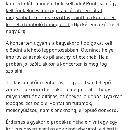
koncert előtt mindent bele kell adni!
Pontosan úgy
kell énekelni és mozogni a próbaterem által
megszabott keretek között is, mintha a koncerten
lennél a tomboló tömeg előtt
. (Hja kérem a képzelet
nagy úr!)
A
koncerten ugyanis a begyakorolt dolgokat kell
előadni a lehető legpontosabban
. Ott nincs helye
improvizálásnak és pillanatnyi ötleteknek. Ha a
próbán jól szólt, akkor a koncerten is meg fog
szólalni.
Tipikus amatőr mentalitás, hogy a ritkán fellépő
zenekar a koncertjein akarja megmutatni, hogy
milyen virtuóz a gitáros, az énekes, a dobos. Gyakran
lebőgés lesz belőle. Pontatlan futamok,
mellényúlások, hamis énekhang, elrepülő dobverő.
Érdemes a gyakorló próbákra néha elhívni egy-egy
kritikus havert esetleg egy zenészbarátot, aki érti is