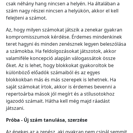
csak néhány hang nincsen a helyén. Ha általában a
szám nagy részei nincsen a helyükön, akkor el kell
felejteni a számot.
Az, hogy milyen számokat játszik a zenekar gyakran
kompromisszumok kérdése. Érdemes mindenkinek
teret hagyni és minden zenésznek legyen beleszólása
a számokba. Ha feldolgozásokat játszotok, akkor
valamiféle koncepció alapján válogassátok össze
őket. Az is lehet, hogy blokkokat gyakoroltok be
különböző előadók számaiból és az egyes
blokkokban más és más szerepek is lehetnek. Ha
saját számokat írtok, akkor is érdemes bevenni a
repertoárba mások jól megírt és a stílusotokhoz
igazodó számait. Hátha kell még majd ráadást
játszani.
Próba - Új szám tanulása, szerzése
Az énekes az a zenész, aki gyakran nem csinál semmit