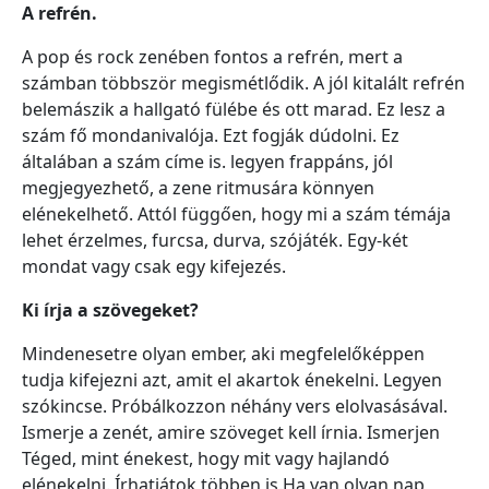
A refrén.
A pop és rock zenében fontos a refrén, mert a
számban többször megismétlődik. A jól kitalált refrén
belemászik a hallgató fülébe és ott marad. Ez lesz a
szám fő mondanivalója. Ezt fogják dúdolni. Ez
általában a szám címe is. legyen frappáns, jól
megjegyezhető, a zene ritmusára könnyen
elénekelhető. Attól függően, hogy mi a szám témája
lehet érzelmes, furcsa, durva, szójáték. Egy-két
mondat vagy csak egy kifejezés.
Ki írja a szövegeket?
Mindenesetre olyan ember, aki megfelelőképpen
tudja kifejezni azt, amit el akartok énekelni. Legyen
szókincse. Próbálkozzon néhány vers elolvasásával.
Ismerje a zenét, amire szöveget kell írnia. Ismerjen
Téged, mint énekest, hogy mit vagy hajlandó
elénekelni. Írhatjátok többen is.Ha van olyan nap,