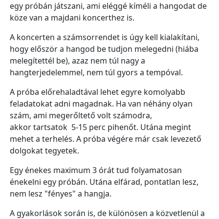
egy próbán játszani, ami eléggé kíméli a hangodat de
köze van a majdani koncerthez is.
A koncerten a számsorrendet is úgy kell kialakítani,
hogy először a hangod be tudjon melegedni (hiába
melegítettél be), azaz nem túl nagy a
hangterjedelemmel, nem túl gyors a tempóval.
A próba előrehaladtával lehet egyre komolyabb
feladatokat adni magadnak. Ha van néhány olyan
szám, ami megerőltető volt számodra,
akkor tartsatok 5-15 perc pihenőt. Utána megint
mehet a terhelés. A próba végére már csak levezető
dolgokat tegyetek.
Egy énekes maximum 3 órát tud folyamatosan
énekelni egy próbán. Utána elfárad, pontatlan lesz,
nem lesz "fényes" a hangja.
A gyakorlások során is, de különösen a közvetlenül a