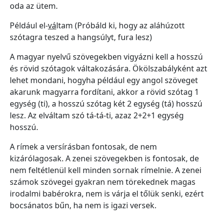
oda az ütem.
Például el-
vá
ltam (Próbáld ki, hogy az aláhúzott
szótagra teszed a hangsúlyt, fura lesz)
A magyar nyelvű szövegekben vigyázni kell a hosszú
és rövid szótagok váltakozására. Ökölszabályként azt
lehet mondani, hogyha például egy angol szöveget
akarunk magyarra fordítani, akkor a rövid szótag 1
egység (ti), a hosszú szótag két 2 egység (tá) hosszú
lesz. Az elváltam szó tá-tá-ti, azaz 2+2+1 egység
hosszú.
A rímek a versírásban fontosak, de nem
kizárólagosak. A zenei szövegekben is fontosak, de
nem feltétlenül kell minden sornak rímelnie. A zenei
számok szövegei gyakran nem törekednek magas
irodalmi babérokra, nem is várja el tőlük senki, ezért
bocsánatos bűn, ha nem is igazi versek.