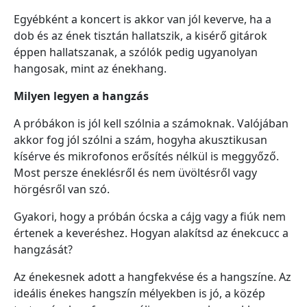
Egyébként a koncert is akkor van jól keverve, ha a
dob és az ének tisztán hallatszik, a kisérő gitárok
éppen hallatszanak, a szólók pedig ugyanolyan
hangosak, mint az énekhang.
Milyen legyen a hangzás
A próbákon is jól kell szólnia a számoknak. Valójában
akkor fog jól szólni a szám, hogyha akusztikusan
kísérve és mikrofonos erősítés nélkül is meggyőző.
Most persze éneklésről és nem üvöltésről vagy
hörgésről van szó.
Gyakori, hogy a próbán ócska a cájg vagy a fiúk nem
értenek a keveréshez. Hogyan alakítsd az énekcucc a
hangzását?
Az énekesnek adott a hangfekvése és a hangszíne. Az
ideális énekes hangszín mélyekben is jó, a közép