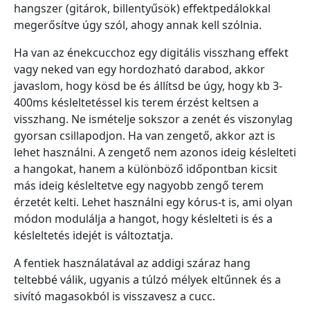
hangszer (gitárok, billentyűsök) effektpedálokkal
megerősítve úgy szól, ahogy annak kell szólnia.
Ha van az énekcucchoz egy digitális visszhang effekt
vagy neked van egy hordozható darabod, akkor
javaslom, hogy kösd be és állítsd be úgy, hogy kb 3-
400ms késleltetéssel kis terem érzést keltsen a
visszhang. Ne ismételje sokszor a zenét és viszonylag
gyorsan csillapodjon. Ha van zengető, akkor azt is
lehet használni. A zengető nem azonos ideig késlelteti
a hangokat, hanem a különböző időpontban kicsit
más ideig késleltetve egy nagyobb zengő terem
érzetét kelti. Lehet használni egy kórus-t is, ami olyan
módon modulálja a hangot, hogy késlelteti is és a
késleltetés idejét is változtatja.
A fentiek használatával az addigi száraz hang
teltebbé válik, ugyanis a túlzó mélyek eltűnnek és a
sivító magasokból is visszavesz a cucc.