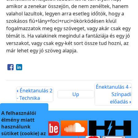
amikor a zenekar összejön, de nem zenéltek, hanem
valahol lazultok, legyen arra esetleg időtök, hogy a
szokásos fiú+lány+foci+ruci+ökörködésen kívül
fogalmazzatok meg egy szöveget, vagy akár csak egy
témát is. Ha valakinek megindul a fantáziája és egy jó
verszakot, vagy csak egy-két sort össze tud hozni, az
már lehet egy jó szöveg alapja.
Opens in a new window
Opens in a new window
Énektanulás 4 -
‹
Énektanulás 2
Up
Színpadi
- Technika
előadás
›
A felhasználói
élmény miatt
használunk
sütiket (cookie) az