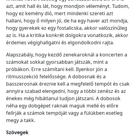
azt, amit hall és lát, hogy mondjon véleményt. Tudom,
hogy ez kemény dió, mert mindenki szereti azt
hallani, hogy ő milyen jó, de ha egy haver azt mondja,
hogy gyerekek ez egy fostalicska, akkor valószínűleg
az is. Ha a kritika konkrét dolgokra vonatkozik, akkor
érdemes végighallgatni és elgondolkodni rajta.
Alapszabály, hogy kezdő zenekaroknál a koncerten a
számokat sokkal gyorsabban játszák, mint a
próbákon. Erre számítani kell. Ilyenkor jön a
ritmusszekció felelőssége. A dobosnak és a
basszerosnak éreznie kell a megfelelő tempót és csak
annyira szabad elengedni, hogy a többi zenész és az
énekes még hibátlanul tudjon játszani. A dobosok
néha egy dobgépet raknak maguk mellé és előre
felírják a számok tempóját vagy a fülükben esetleg
megy a takk.
Szövegek