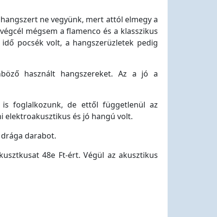
z hangszert ne vegyünk, mert attól elmegy a
 végcél mégsem a flamenco és a klasszikus
z idő pocsék volt, a hangszerüzletek pedig
nböző használt hangszereket. Az a jó a
s foglalkozunk, de ettől függetlenül az
elektroakusztikus és jó hangú volt.
 drága darabot.
kusztkusat 48e Ft-ért. Végül az akusztikus