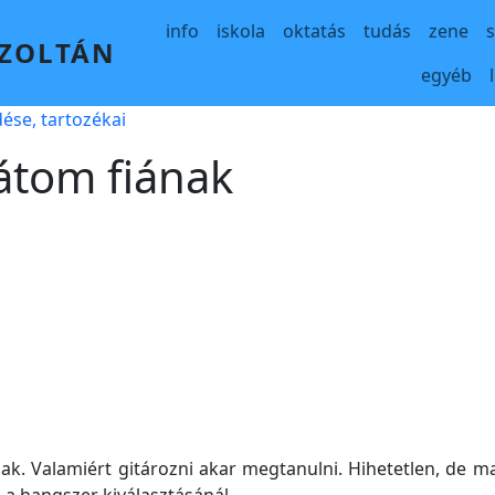
Main navigation
info
iskola
oktatás
tudás
zene
 ZOLTÁN
egyéb
ése, tartozékai
rátom fiának
nak. Valamiért gitározni akar megtanulni. Hihetetlen, de 