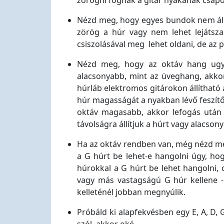
zörögni fognak a gitár nyakának csapó
Nézd meg, hogy egyes bundok nem állna
zörög a húr vagy nem lehet lejátsz
csiszolásával meg lehet oldani, de az p
Nézd meg, hogy az oktáv hang ugy
alacsonyabb, mint az üveghang, akkor 
húrláb elektromos gitárokon állítható
húr magasságát a nyakban lévő feszítőpá
oktáv magasabb, akkor lefogás után a
távolságra állítjuk a húrt vagy alacson
Ha az oktáv rendben van, még nézd meg
a G húrt be lehet-e hangolni úgy, hog
húrokkal a G húrt be lehet hangolni,
vagy más vastagságú G húr kellene - 
kelleténél jobban megnyúlik.
Próbáld ki alapfekvésben egy E, A, D,