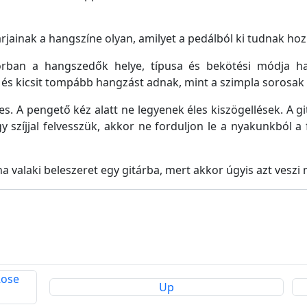
jainak a hangszíne olyan, amilyet a pedálból ki tudnak hoz
sorban a hangszedők helye, típusa és bekötési módja h
 kicsit tompább hangzást adnak, mint a szimpla sorosak (s
s. A pengető kéz alatt ne legyenek éles kiszögellések. A gi
 szíjjal felvesszük, akkor ne forduljon le a nyakunkból a f
a valaki beleszeret egy gitárba, mert akkor úgyis azt veszi
Rose
Up