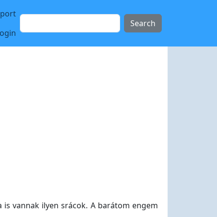
sport
Search
login
ma is vannak ilyen srácok. A barátom engem