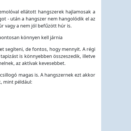
emolóval ellátott hangszerek hajlamosak a
ngot - után a hangszer nem hangolódik el az
úr vagy a nem jól befűzött húr is.
ontosan könnyen kell járnia
 segíteni, de fontos, hogy mennyit. A régi
apizást is könnyebben összeszedik, illetve
elnek, az aktívak kevesebbet.
 csillogó magas is. A hangszernek ezt akkor
, mint például: