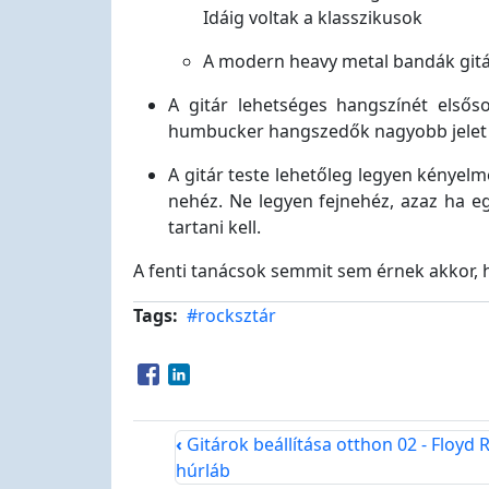
Idáig voltak a klasszikusok
A modern heavy metal bandák gitár
A gitár lehetséges hangszínét első
humbucker hangszedők nagyobb jelet és
A gitár teste lehetőleg legyen kényelme
nehéz. Ne legyen fejnehéz, azaz ha egy
tartani kell.
A fenti tanácsok semmit sem érnek akkor, h
Tags
#rocksztár
Opens in a new window
Opens in a new window
‹
Gitárok beállítása otthon 02 - Floyd 
húrláb