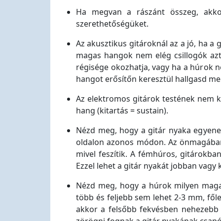
Ha megvan a rászánt összeg, akkor
szerethetőségüket.
Az akusztikus gitároknál az a jó, ha 
magas hangok nem elég csillogók azt 
régisége okozhatja, vagy ha a húrok n
hangot erősítőn keresztül hallgasd me
Az elektromos gitárok testének nem kel
hang (kitartás = sustain).
Nézd meg, hogy a gitár nyaka egyenes
oldalon azonos módon. Az önmagában ne
mivel feszítik. A fémhúros, gitárokba
Ezzel lehet a gitár nyakát jobban vagy
Nézd meg, hogy a húrok milyen magasa
több és feljebb sem lehet 2-3 mm, fől
akkor a felsőbb fekvésben nehezebb l