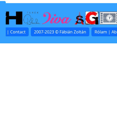
lat | Contact
2007-2023 © Fábián Zoltán
Rólam | A