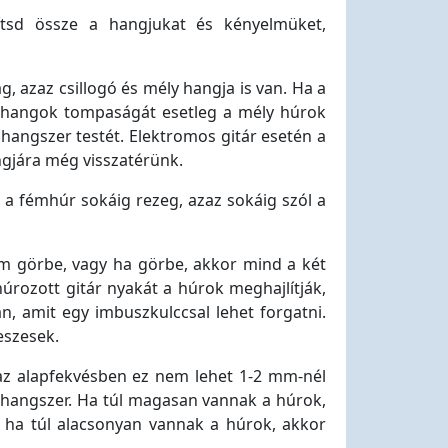
tsd össze a hangjukat és kényelmüket,
, azaz csillogó és mély hangja is van. Ha a
y hangok tompaságát esetleg a mély húrok
hangszer testét. Elektromos gitár esetén a
ngjára még visszatérünk.
r a fémhúr sokáig rezeg, azaz sokáig szól a
em görbe, vagy ha görbe, akkor mind a két
úrozott gitár nyakát a húrok meghajlítják,
an, amit egy imbuszkulccsal lehet forgatni.
eszesek.
az alapfekvésben ez nem lehet 1-2 mm-nél
 a hangszer. Ha túl magasan vannak a húrok,
, ha túl alacsonyan vannak a húrok, akkor