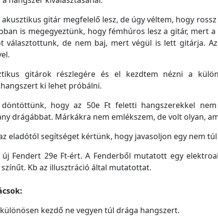
 a hangszer kiválasztásánál.
akusztikus gitár megfelelő lesz, de úgy véltem, hogy ross
bban is megegyeztünk, hogy fémhúros lesz a gitár, mert a
t választottunk, de nem baj, mert végül is lett gitárja. A
el.
ikus gitárok részlegére és el kezdtem nézni a külö
hangszert ki lehet próbálni.
döntöttünk, hogy az 50e Ft feletti hangszerekkel nem i
y drágábbat. Márkákra nem emlékszem, de volt olyan, ami 
z eladótól segítséget kértünk, hogy javasoljon egy nem túl
 új Fendert 29e Ft-ért. A Fenderből mutatott egy elektroa
színűt. Kb az illusztráció által mutatottat.
ácsok:
- különösen kezdő ne vegyen túl drága hangszert.