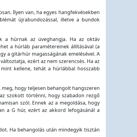
gosan. Ilyen van, ha egyes hangfekvésekben
lémát újrabundozással, illetve a bundok
k a húrnak az üveghangja. Ha az oktáv
het a húrláb paramétereinek állításával (a
vagy a gitárhúr magasságának emelésével. A
 változtatja, ezért az nem szerencsés. Ha az
mint kellene, tehát a húrlábbal hosszabb
d, meg, hogy teljesen behangolt hangszeren
n az szokott történni, hogy szabadon rezgő
 hamisan szól. Ennek az a megoldása, hogy
an a G húr, ezért az akkord lefogásánál a
rdot. Ha behangolás után mindegyik tisztán