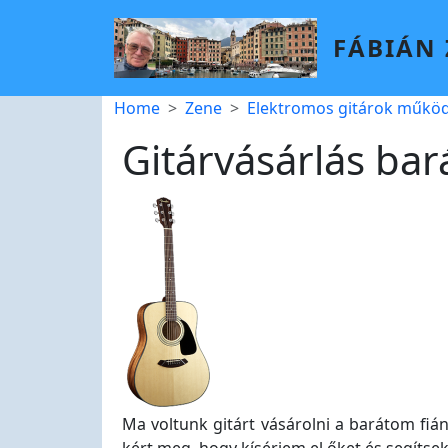
Skip to main content
FÁBIÁN
Breadcrumb
Home
Zene
Elektromos gitárok működ
Gitárvásárlás ba
Ma voltunk gitárt vásárolni a barátom fiá