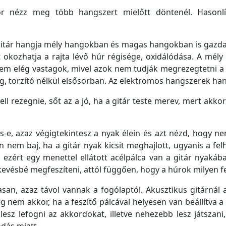
 nézz meg több hangszert mielőtt döntenél. Hasonlí
a gitár hangja mély hangokban és magas hangokban is gazdag
okozhatja a rajta lévő húr régisége, oxidálódása. A mél
em elég vastagok, mivel azok nem tudják megrezegtetni a 
g, torzító nélkül elsősorban. Az elektromos hangszerek ha
l rezegnie, sőt az a jó, ha a gitár teste merev, mert akko
-e, azaz végigtekintesz a nyak élein és azt nézd, hogy n
m baj, ha a gitár nyak kicsit meghajlott, ugyanis a felh
n ezért egy menettel ellátott acélpálca van a gitár nyakáb
 kevésbé megfeszíteni, attól függően, hogy a húrok milyen f
n, azaz távol vannak a fogólaptól. Akusztikus gitárnál 
eg nem akkor, ha a feszítő pálcával helyesen van beállítva
esz lefogni az akkordokat, illetve nehezebb lesz játszani