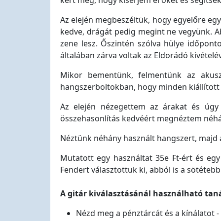
kért meg, hogy kísérjem el őket és segítsek
Az elején megbeszéltük, hogy egyelőre egy 
kedve, drágát pedig megint ne vegyünk. A
zene lesz. Őszintén szólva hülye időponto
általában zárva voltak az Eldorádó kivételév
Mikor bementünk, felmentünk az akuszt
hangszerboltokban, hogy minden kiállított 
Az elején nézegettem az árakat és úgy 
összehasonlítás kedvéért megnéztem néhán
Néztünk néhány használt hangszert, majd a
Mutatott egy használtat 35e Ft-ért és egy
Fendert választottuk ki, abból is a sötétebb 
A gitár kiválasztásánál használható tan
Nézd meg a pénztárcát és a kínálatot 