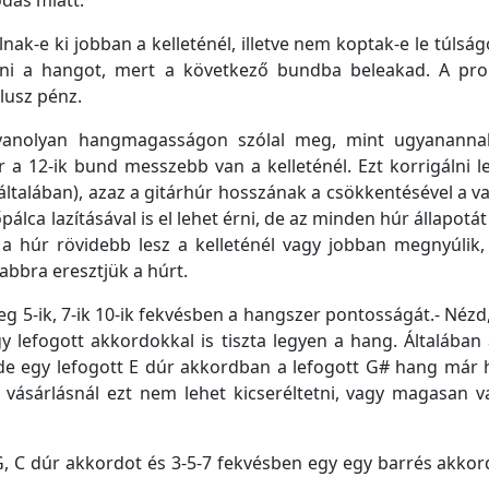
dás miatt.
k-e ki jobban a kelleténél, illetve nem koptak-e le túlsá
ani a hangot, mert a következő bundba beleakad. A prob
lusz pénz.
anolyan hangmagasságon szólal meg, mint ugyananna
a 12-ik bund messzebb van a kelleténél. Ezt korrigálni le
 általában), azaz a gitárhúr hosszának a csökkentésével a 
lca lazításával is el lehet érni, de az minden húr állapotát
 húr rövidebb lesz a kelleténél vagy jobban megnyúlik, 
yabbra eresztjük a húrt.
 5-ik, 7-ik 10-ik fekvésben a hangszer pontosságát.- Néz
y lefogott akkordokkal is tiszta legyen a hang. Általába
 de egy lefogott E dúr akkordban a lefogott G# hang már
vásárlásnál ezt nem lehet kicseréltetni, vagy magasan v
 G, C dúr akkordot és 3-5-7 fekvésben egy egy barrés akko