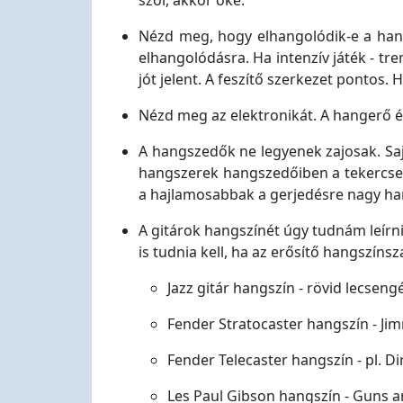
szól, akkor oké.
Nézd meg, hogy elhangolódik-e a hang
elhangolódásra. Ha intenzív játék - t
jót jelent. A feszítő szerkezet pontos.
Nézd meg az elektronikát. A hangerő 
A hangszedők ne legyenek zajosak. Saj
hangszerek hangszedőiben a tekercsek 
a hajlamosabbak a gerjedésre nagy han
A gitárok hangszínét úgy tudnám leírn
is tudnia kell, ha az erősítő hangszíns
Jazz gitár hangszín - rövid lecse
Fender Stratocaster hangszín - Ji
Fender Telecaster hangszín - pl. Di
Les Paul Gibson hangszín - Guns a