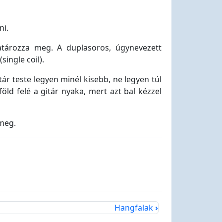
ni.
atározza meg. A duplasoros, úgynevezett
ingle coil).
tár teste legyen minél kisebb, ne legyen túl
öld felé a gitár nyaka, mert azt bal kézzel
 meg.
Hangfalak
›