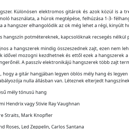
szer. Különösen elektromos gitárok és azok közül is a tr
remoló használata, a húrok megtépése, felhúzása 1-3- félha
 Ha a hangszer elhangolódik az ok még lehet a régi, kinyúlt h
és hangszín potmétereknek, kapcsolóknak recsegés nélkül p
nos a hangszerek mindig összeszednek zajt, ezen nem lehet
idővel mozogni kezdhetnek és ettől ezek a hangszerek a t
gerőnél. A passzív elektronikájú hangszerek több zajt term
i, hogy a gitár hangjában legyen öblös mély hang és legyen
zabályozója nulla állásban van. Léteznek elterjedt hangszínek
ngésű mély tónusú hang
mmi Hendrix vagy Stivie Ray Vaughnan
re Straits, Mark Knopfler
nd Roses, Led Zeppelin, Carlos Santana