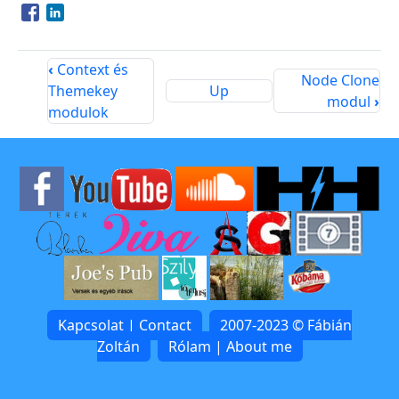
Opens in a new window
Opens in a new window
‹
Context és
Node Clone
Themekey
Up
modul
›
modulok
Kapcsolat | Contact
2007-2023 © Fábián
Zoltán
Rólam | About me