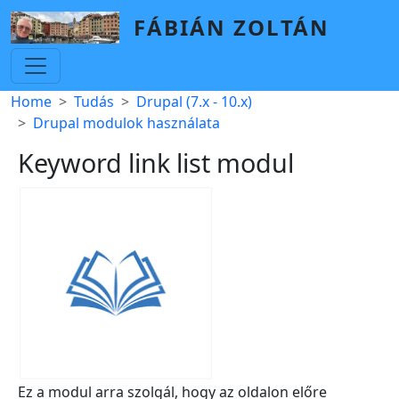
Skip to main content
FÁBIÁN ZOLTÁN
Breadcrumb
Home
Tudás
Drupal (7.x - 10.x)
Drupal modulok használata
Keyword link list modul
Ez a modul arra szolgál, hogy az oldalon előre