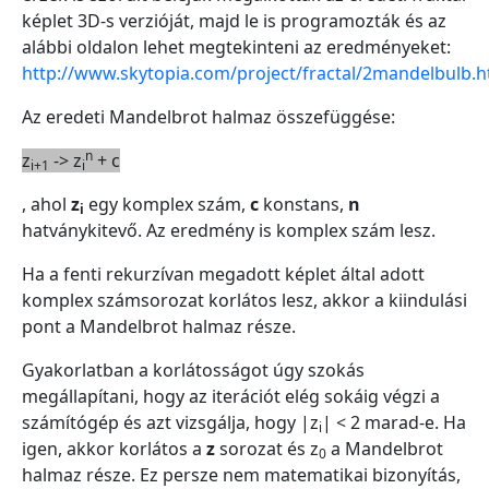
képlet 3D-s verzióját, majd le is programozták és az
alábbi oldalon lehet megtekinteni az eredményeket:
http://www.skytopia.com/project/fractal/2mandelbulb.h
Az eredeti Mandelbrot halmaz összefüggése:
n
z
-> z
+ c
i+1
i
, ahol
z
egy komplex szám,
c
konstans,
n
i
hatványkitevő. Az eredmény is komplex szám lesz.
Ha a fenti rekurzívan megadott képlet által adott
komplex számsorozat korlátos lesz, akkor a kiindulási
pont a Mandelbrot halmaz része.
Gyakorlatban a korlátosságot úgy szokás
megállapítani, hogy az iterációt elég sokáig végzi a
számítógép és azt vizsgálja, hogy |z
| < 2 marad-e. Ha
i
igen, akkor korlátos a
z
sorozat és z
a Mandelbrot
0
halmaz része. Ez persze nem matematikai bizonyítás,