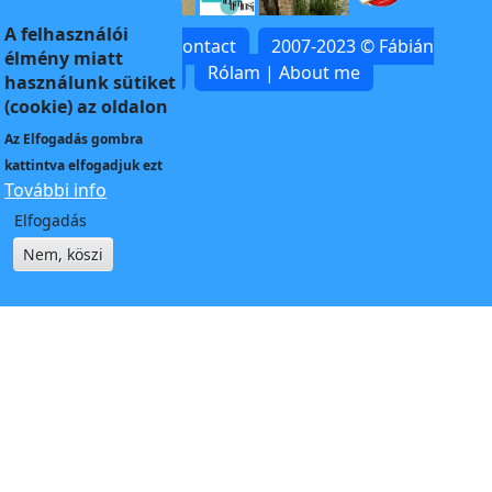
A felhasználói
Kapcsolat | Contact
2007-2023 © Fábián
élmény miatt
Zoltán
Rólam | About me
használunk sütiket
(cookie) az oldalon
Az
Elfogadás
gombra
kattintva elfogadjuk ezt
További info
Elfogadás
Nem, köszi