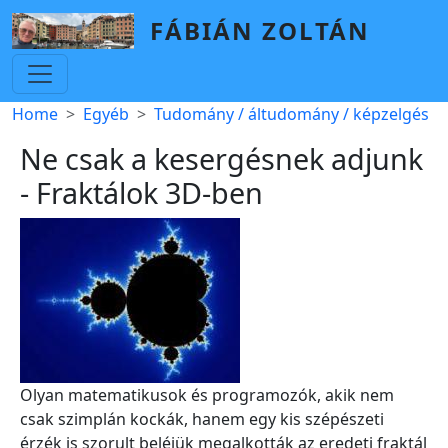
Skip to main content
FÁBIÁN ZOLTÁN
Breadcrumb
Home
Egyéb
Tudomány / áltudomány / képzelgés
Ne csak a kesergésnek adjunk
- Fraktálok 3D-ben
Olyan matematikusok és programozók, akik nem
csak szimplán kockák, hanem egy kis szépészeti
érzék is szorult beléjük megalkották az eredeti fraktál