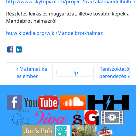
http://www.skytopia.com/project/fractal/2mandelbulb.h
Részletes leírás és magyarázat, illetve további képek a
Mandebrot halmazról
hu.wikipedia.org/wiki/Mandelbrot-halmaz
Opens in a new window
Opens in a new window
‹
Matematika
Teniszoktató
Up
és ember
berendezés
›