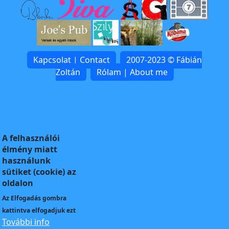
Kapcsolat | Contact
2007-2023 © Fábián
Zoltán
Rólam | About me
A felhasználói
élmény miatt
használunk
sütiket (cookie) az
oldalon
Az
Elfogadás
gombra
kattintva elfogadjuk ezt
További info