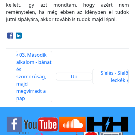
kellett, így azt mondtam, hogy azért nem
reménytelen, ha még ebben az idényben el tudok
jutni sípályára, akkor tovább is tudok majd lépni.
Opens in a new window
Opens in a new window
‹
03. Második
alkalom - bánat
és
Síelés - Síelő
szomorúság,
Up
leckék
›
majd
megvirradt a
nap