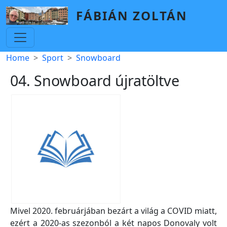
Skip to main content
FÁBIÁN ZOLTÁN
Breadcrumb
Home
Sport
Snowboard
04. Snowboard újratöltve
Mivel 2020. februárjában bezárt a világ a COVID miatt,
ezért a 2020-as szezonból a két napos Donovaly volt