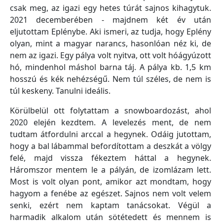
csak meg, az igazi egy hetes túrát sajnos kihagytuk.
2021 decemberében - majdnem két év után
eljutottam Eplénybe. Aki ismeri, az tudja, hogy Eplény
olyan, mint a magyar narancs, hasonlóan néz ki, de
nem az igazi. Egy pálya volt nyitva, ott volt hóágyúzott
hó, mindenhol máshol barna táj. A pálya kb. 1,5 km
hosszú és kék nehézségű. Nem túl széles, de nem is
túl keskeny. Tanulni ideális.
Körülbelül ott folytattam a snowboardozást, ahol
2020 elején kezdtem. A levelezés ment, de nem
tudtam átfordulni arccal a hegynek. Odáig jutottam,
hogy a bal lábammal befordítottam a deszkát a völgy
felé, majd vissza fékeztem háttal a hegynek.
Háromszor mentem le a pályán, de izomlázam lett.
Most is volt olyan pont, amikor azt mondtam, hogy
hagyom a fenébe az egészet. Sajnos nem volt velem
senki, ezért nem kaptam tanácsokat. Végül a
harmadik alkalom után sötétedett és mennem is