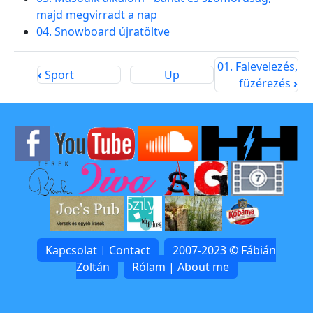
majd megvirradt a nap
04. Snowboard újratöltve
01. Falevelezés,
‹
Sport
Up
füzérezés
›
Kapcsolat | Contact
2007-2023 © Fábián
Zoltán
Rólam | About me