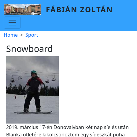
Skip to main content
FÁBIÁN ZOLTÁN
Breadcrumb
Home
Sport
Snowboard
2019. március 17-én Donovalyban két nap síelés után
Blanka ötletére kikölcsönöztem egy sídeszkát puha