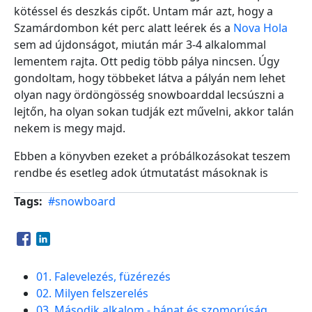
kötéssel és deszkás cipőt. Untam már azt, hogy a
Szamárdombon két perc alatt leérek és a
Nova Hola
sem ad újdonságot, miután már 3-4 alkalommal
lementem rajta. Ott pedig több pálya nincsen. Úgy
gondoltam, hogy többeket látva a pályán nem lehet
olyan nagy ördöngösség snowboarddal lecsúszni a
lejtőn, ha olyan sokan tudják ezt művelni, akkor talán
nekem is megy majd.
Ebben a könyvben ezeket a próbálkozásokat teszem
rendbe és esetleg adok útmutatást másoknak is
Tags
#snowboard
Opens in a new window
Opens in a new window
01. Falevelezés, füzérezés
02. Milyen felszerelés
03. Második alkalom - bánat és szomorúság,