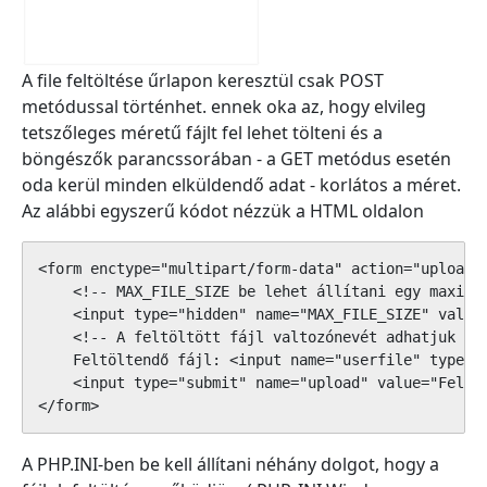
A file feltöltése űrlapon keresztül csak POST
metódussal történhet. ennek oka az, hogy elvileg
tetszőleges méretű fájlt fel lehet tölteni és a
böngészők parancssorában - a GET metódus esetén
oda kerül minden elküldendő adat - korlátos a méret.
Az alábbi egyszerű kódot nézzük a HTML oldalon
<form enctype="multipart/form-data" action="upload.p
    <!-- MAX_FILE_SIZE be lehet állítani egy maximál
    <input type="hidden" name="MAX_FILE_SIZE" value=
    <!-- A feltöltött fájl valtozónevét adhatjuk itt
    Feltöltendő fájl: <input name="userfile" type="f
    <input type="submit" name="upload" value="Feltöl
</form>
A PHP.INI-ben be kell állítani néhány dolgot, hogy a