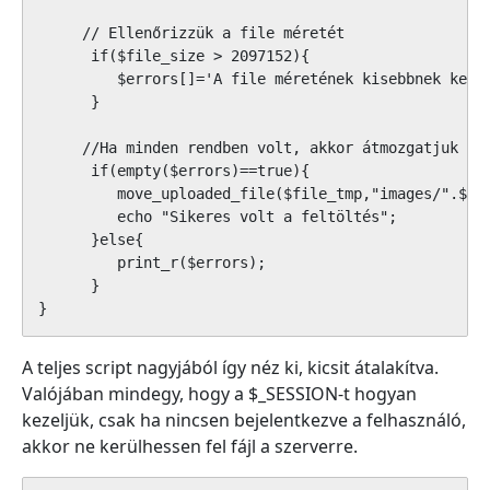
     // Ellenőrizzük a file méretét      

      if($file_size > 2097152){

         $errors[]='A file méretének kisebbnek kell 
      }

     //Ha minden rendben volt, akkor átmozgatjuk a f
      if(empty($errors)==true){

         move_uploaded_file($file_tmp,"images/".$fil
         echo "Sikeres volt a feltöltés";

      }else{

         print_r($errors);

      }

}
A teljes script nagyjából így néz ki, kicsit átalakítva.
Valójában mindegy, hogy a $_SESSION-t hogyan
kezeljük, csak ha nincsen bejelentkezve a felhasználó,
akkor ne kerülhessen fel fájl a szerverre.