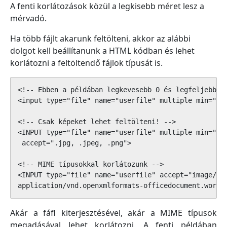
A fenti korlátozások közül a legkisebb méret lesz a
mérvadó.
Ha több fájlt akarunk feltölteni, akkor az alábbi
dolgot kell beállítanunk a HTML kódban és lehet
korlátozni a feltöltendő fájlok típusát is.
<!-- Ebben a példában legkevesebb 0 és legfeljebb 4 
<input type="file" name="userfile" multiple min="0" 
<!-- Csak képeket lehet feltölteni! -->

<INPUT type="file" name="userfile" multiple min="0" 
 accept=".jpg, .jpeg, .png">

<!-- MIME típusokkal korlátozunk -->

<INPUT type="file" name="userfile" accept="image/png
application/vnd.openxmlformats-officedocument.wordp
Akár a fáfl kiterjesztésével, akár a MIME típusok
megadásával lehet korlátozni. A fenti példában