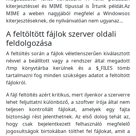
kiterjesztéssel és MIME típussal is Írtunk példát.Az
MIME a weben nagyjából megfelel a Windowsos
kiterjesztéseknek, de nyilvánvalóan nem ugyanaz...
A feltöltött fájlok szerver oldali
feldolgozása
A feltöltés során a fájlok véletlenszerűen kiválasztott
névvel a beállított vagy a rendszer által megadott
/tmp könyvtárba kerülnek és a $_FILES tömb
tartalmazni fog minden szükséges adatot a feltöltött
fájlokról.
A fájl feltöltés azért kritikus, mert ilyenkor a szerverre
lehet feljuttatni különböző, a szoftver írója által nem
teljesen kontrollált fájlokat, amelyek egy fajta
biztonsági rést jelenthetnek. Az első dolog tehát az,
hogy csak bejelentkezett felhasználó megfelelő
jogosultságok birtokában tölthet fel fájlokat, amit a