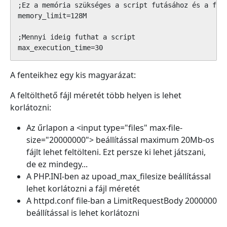
;Ez a memória szükséges a script futásához és a felt
memory_limit=128M

;Mennyi ideig futhat a script

max_execution_time=30
A fenteikhez egy kis magyarázat:
A feltölthető fájl méretét több helyen is lehet
korlátozni:
Az űrlapon a <input type="files" max-file-
size="20000000"> beállítással maximum 20Mb-os
fájlt lehet feltölteni. Ezt persze ki lehet játszani,
de ez mindegy...
A PHP.INI-ben az upoad_max_filesize beállítással
lehet korlátozni a fájl méretét
A httpd.conf file-ban a LimitRequestBody 2000000
beállítással is lehet korlátozni