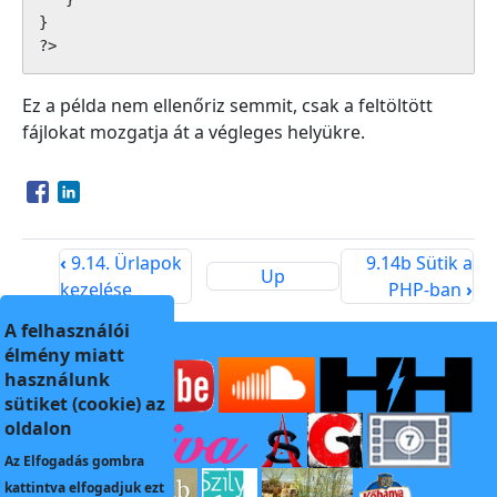
} 

?>
Ez a példa nem ellenőriz semmit, csak a feltöltött
fájlokat mozgatja át a végleges helyükre.
Opens in a new window
Opens in a new window
‹
9.14. Ürlapok
9.14b Sütik a
Up
kezelése
PHP-ban
›
A felhasználói
élmény miatt
használunk
sütiket (cookie) az
oldalon
Az
Elfogadás
gombra
kattintva elfogadjuk ezt