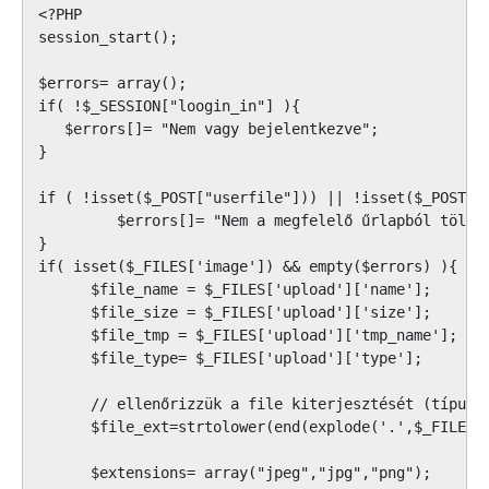
<?PHP

session_start();

$errors= array();

if( !$_SESSION["loogin_in"] ){

   $errors[]= "Nem vagy bejelentkezve";

}

if ( !isset($_POST["userfile"])) || !isset($_POST["u
         $errors[]= "Nem a megfelelő űrlapból töltöt
}

if( isset($_FILES['image']) && empty($errors) ){

      $file_name = $_FILES['upload']['name'];

      $file_size = $_FILES['upload']['size'];

      $file_tmp = $_FILES['upload']['tmp_name'];

      $file_type= $_FILES['upload']['type'];

      // ellenőrizzük a file kiterjesztését (típusát
      $file_ext=strtolower(end(explode('.',$_FILES['
      $extensions= array("jpeg","jpg","png");
