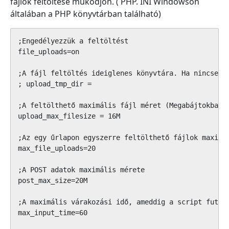
fájlok feltöltése működjön. ( PHP. INI Windowson
általában a PHP könyvtárban található)
;Engedélyezzük a feltöltést

file_uploads=on

;A fájl feltöltés ideiglenes könyvtára. Ha nincsen b
; upload_tmp_dir =

;A feltölthető maximális fájl méret (Megabájtokban k
upload_max_filesize = 16M

;Az egy űrlapon egyszerre feltölthető fájlok maximál
max_file_uploads=20

;A POST adatok maximális mérete

post_max_size=20M

;A maximális várakozási idő, ameddig a script futhat
max_input_time=60
