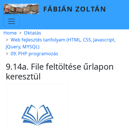
Skip to main content
FÁBIÁN ZOLTÁN
Breadcrumb
Home
Oktatás
Web fejlesztés tanfolyam (HTML, CSS, Javascript,
JQuery, MYSQL)
09. PHP programozás
9.14a. File feltöltése űrlapon
keresztül