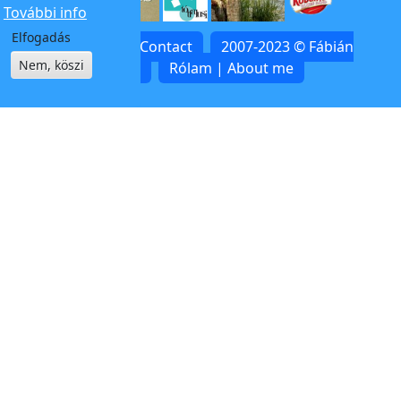
További info
Elfogadás
Kapcsolat | Contact
2007-2023 © Fábián
Nem, köszi
Zoltán
Rólam | About me