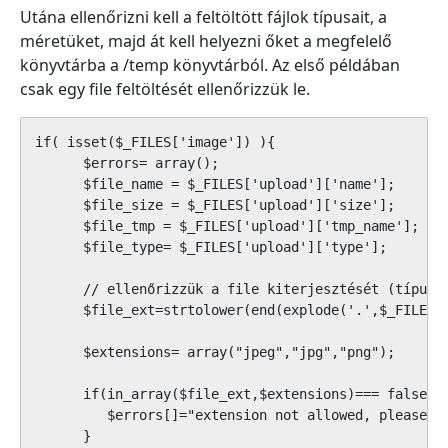
Utána ellenőrizni kell a feltöltött fájlok típusait, a
méretüket, majd át kell helyezni őket a megfelelő
könyvtárba a /temp könyvtárból. Az első példában
csak egy file feltöltését ellenőrizzük le.
if( isset($_FILES['image']) ){

      $errors= array();

      $file_name = $_FILES['upload']['name'];

      $file_size = $_FILES['upload']['size'];

      $file_tmp = $_FILES['upload']['tmp_name'];

      $file_type= $_FILES['upload']['type'];

      // ellenőrizzük a file kiterjesztését (típusát
      $file_ext=strtolower(end(explode('.',$_FILES['
      $extensions= array("jpeg","jpg","png");

      if(in_array($file_ext,$extensions)=== false){

         $errors[]="extension not allowed, please ch
      }
