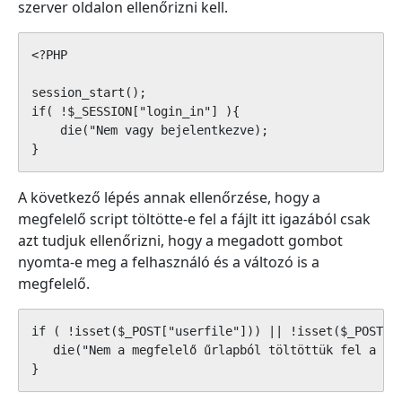
szerver oldalon ellenőrizni kell.
<?PHP

session_start();

if( !$_SESSION["login_in"] ){

    die("Nem vagy bejelentkezve);

}
A következő lépés annak ellenőrzése, hogy a
megfelelő script töltötte-e fel a fájlt itt igazából csak
azt tudjuk ellenőrizni, hogy a megadott gombot
nyomta-e meg a felhasználó és a változó is a
megfelelő.
if ( !isset($_POST["userfile"])) || !isset($_POST["u
   die("Nem a megfelelő űrlapból töltöttük fel a fáj
}