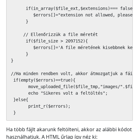
      if(in_array($file_ext,$extensions)=== false){

         $errors[]="extension not allowed, please ch
      }

     // Ellenőrizzük a file méretét      

      if($file_size > 2097152){

         $errors[]='A file méretének kisebbnek kell 
      }    

}

//Ha minden rendben volt, akkor átmozgatjuk a fáilt 
 if(empty($errors)==true){

       move_uploaded_file($file_tmp,"images/".$file_
       echo "Sikeres volt a feltöltés";

 }else{

       print_r($errors);

 }
Ha több fájlt akarunk feltölteni, akkor az alábbi kódot
használhatjuk. A HTML űrlap így néz ki: