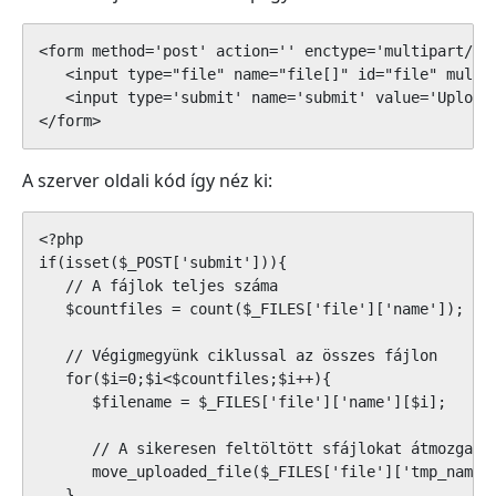
<form method='post' action='' enctype='multipart/for
   <input type="file" name="file[]" id="file" multip
   <input type='submit' name='submit' value='Upload'
</form>
A szerver oldali kód így néz ki:
<?php 

if(isset($_POST['submit'])){

   // A fájlok teljes száma

   $countfiles = count($_FILES['file']['name']);

   // Végigmegyünk ciklussal az összes fájlon

   for($i=0;$i<$countfiles;$i++){

      $filename = $_FILES['file']['name'][$i];

      // A sikeresen feltöltött sfájlokat átmozgatju
      move_uploaded_file($_FILES['file']['tmp_name']
   }
