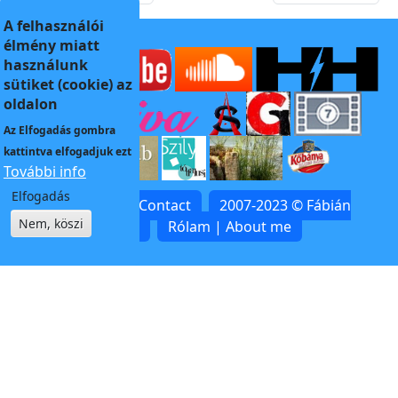
A felhasználói
élmény miatt
használunk
sütiket (cookie) az
oldalon
Az
Elfogadás
gombra
kattintva elfogadjuk ezt
További info
Elfogadás
Kapcsolat | Contact
2007-2023 © Fábián
Nem, köszi
Zoltán
Rólam | About me