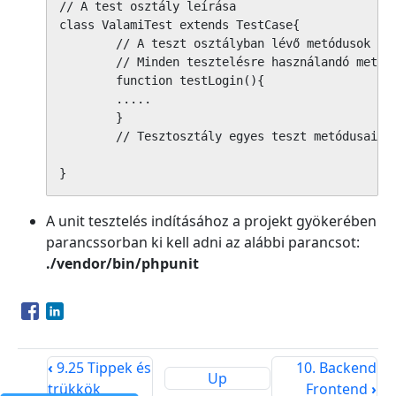
// A test osztály leírása

class ValamiTest extends TestCase{

	// A teszt osztályban lévő metódusok egy-egy teszt metódust jelentenek. 

	// Minden tesztelésre használandó metódus nevének a test szóval kell kezdődnie.

	function testLogin(){

	.....

	}

	// Tesztosztály egyes teszt metódusai az osztály változókon keresztül tudnak kommunikálni.

}
A unit tesztelés indításához a projekt gyökerében
parancssorban ki kell adni az alábbi parancsot:
./vendor/bin/phpunit
Opens in a new window
Opens in a new window
‹
9.25 Tippek és
10. Backend
Up
trükkök
Frontend
›