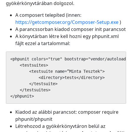
gyökérkönyvtárában dolgozol.
A composert telepíted (innen:
https://getcomposer.org/Composer-Setup.exe
)
A parancssorban kiadod composer init parancsot
A könyvtárban létre kell hozni egy phpunit.xml
fájlt ezzel a tartalommal:
<phpunit colors="true" bootstrap="vendor/autoload.ph
    <testsuites>

        <testsuite name=”Minta Tesztek">

            <directory>tests</directory>

        </testsuite>

    </testsuites>

</phpunit>
Kiadod az alábbi parancsot: composer require
phpunit/phpunit
Létrehozod a gyökérkönyvtáron belül az