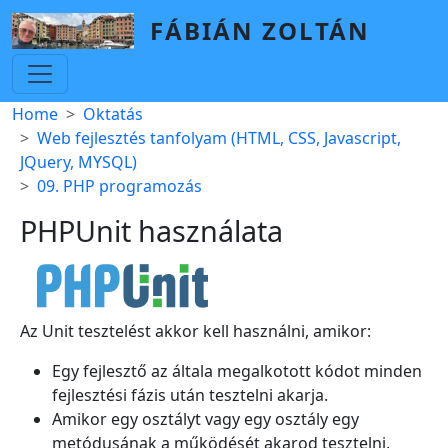
Skip to main content
FÁBIÁN ZOLTÁN
Breadcrumb
Home
Oktatás
Web fejlesztés tanfolyam (HTML, CSS, Javascript,
JQuery, MYSQL)
09. PHP programozás
PHPUnit használata
Az Unit tesztelést akkor kell használni, amikor:
Egy fejlesztő az általa megalkotott kódot minden
fejlesztési fázis után tesztelni akarja.
Amikor egy osztályt vagy egy osztály egy
metódusának a működését akarod tesztelni,