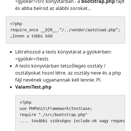
<gyoker>/src könyvtárban - a
bootstrap.php
fájlt
és abba beírod az alábbi sorokat...
<?php

require_once __DIR__.”/../vendor/autoload.php”;

…Innen a többi kód
Létrehozod a tests könyvtárat a gyökérben:
<gyökér>/tests
A tests könyvtárban tetszőleges osztály /
osztályokat hozol létre. az osztály neve és a php
fájl nevének ugyanannak kell lennie. Pl.
ValamiTest.php
<?php

use PHPUnit\Framework\TestCase;

require "./src/bootstrap.php"

.... további szükséges include-ok vagy requestek