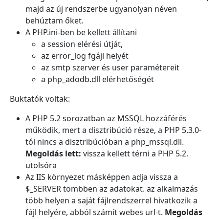
majd az új rendszerbe ugyanolyan néven
behúztam őket.
A PHP.ini-ben be kellett állítani
a session elérési útját,
az error_log fgájl helyét
az smtp szerver és user paramétereit
a php_adodb.dll elérhetőségét
Buktatók voltak:
A PHP 5.2 sorozatban az MSSQL hozzáférés
működik, mert a disztribúció része, a PHP 5.3.0-
tól nincs a disztribúcióban a php_mssql.dll.
Megoldás lett:
vissza kellett térni a PHP 5.2.
utolsóra
Az IIS környezet másképpen adja vissza a
$_SERVER tömbben az adatokat. az alkalmazás
több helyen a saját fájlrendszerrel hivatkozik a
fájl helyére, abból számít webes url-t.
Megoldás