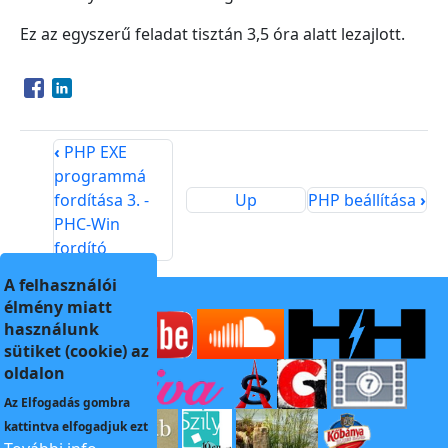
Ez az egyszerű feladat tisztán 3,5 óra alatt lezajlott.
Opens in a new window
Opens in a new window
‹
PHP EXE
programmá
fordítása 3. -
Up
PHP beállítása
›
PHC-Win
fordító
A felhasználói
élmény miatt
használunk
sütiket (cookie) az
oldalon
Az
Elfogadás
gombra
kattintva elfogadjuk ezt