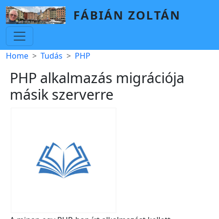
Skip to main content
FÁBIÁN ZOLTÁN
Breadcrumb
Home
Tudás
PHP
PHP alkalmazás migrációja
másik szerverre