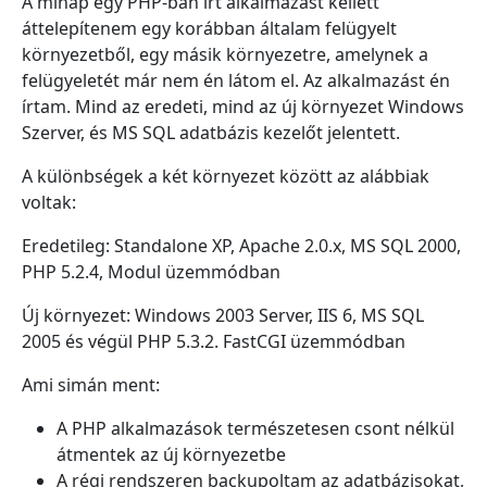
A minap egy PHP-ban írt alkalmazást kellett
áttelepítenem egy korábban általam felügyelt
környezetből, egy másik környezetre, amelynek a
felügyeletét már nem én látom el. Az alkalmazást én
írtam. Mind az eredeti, mind az új környezet Windows
Szerver, és MS SQL adatbázis kezelőt jelentett.
A különbségek a két környezet között az alábbiak
voltak:
Eredetileg: Standalone XP, Apache 2.0.x, MS SQL 2000,
PHP 5.2.4, Modul üzemmódban
Új környezet: Windows 2003 Server, IIS 6, MS SQL
2005 és végül PHP 5.3.2. FastCGI üzemmódban
Ami simán ment:
A PHP alkalmazások természetesen csont nélkül
átmentek az új környezetbe
A régi rendszeren backupoltam az adatbázisokat,