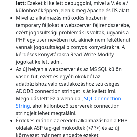
lett:
Ezeket ki kellett debuggolni, mivel a \\ és a /
különbözőképpen jelenik meg Apache és IIS alatt.
Mivel az alkalmazás működés közben ír
temporary fájlokat a webszerver fájlrendszerébe,
ezért jogosultsági problémák is voltak, ugyanis a
PHP egy user nevében fut, akinek nem feltétlenül
vannak jogosultságai bizonyos könyvtárakra. A
kérdéses könyvtárakra Read-Write-Modify
jogokat kellett adni.
Az új helyen a webszerver és az MS SQL külön
vason fut, ezért és egyéb okokból az
adatbázishoz való csatlakozáshoz szükséges
ADODB connection stringet is át kellett írni.
Megoldás lett: Ez a weboldal,
SQL Connection
String
, ahol különböző szerverek connection
stringjeit lehet megtalálni.
Érdekes módon az eredeti alkalmazásban a PHP
oldalak ASP tag-gel működtek (<? ?>) és az új
környezet már nem engedte ezeket