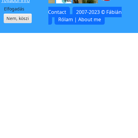
További info
Elfogadás
Kapcsolat | Contact
2007-2023 © Fábián
Nem, köszi
Zoltán
Rólam | About me