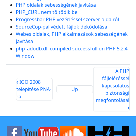
PHP oldalak sebességének javítása
PHP_CURL nem töltődik be
Progressbar PHP vezérléssel szerver oldalról
SourceCop-pal védett fájlok dekódolása
Webes oldalak, PHP alkalmazások sebességének
javítása
php_adodb.dll compiled successfull on PHP 5.2.4
Window
A PHP
fájleléréssel
‹
IGO 2008
kapcsolatos
telepítése PNA-
Up
biztonsági
ra
megfontolásai
›