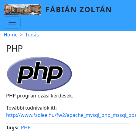
Skip to main content
FÁBIÁN ZOLTÁN
Breadcrumb
Home
Tudás
PHP
PHP programozási kérdések.
További tudnivalók itt:
http://www.fzolee.hu/fw2/apache_mysql_php_mssql_pos
Tags
PHP