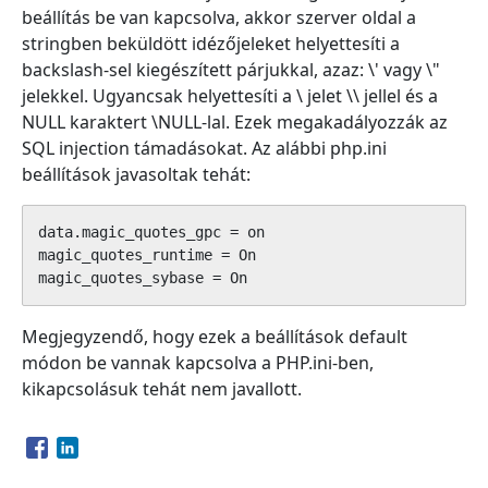
beállítás be van kapcsolva, akkor szerver oldal a
stringben beküldött idézőjeleket helyettesíti a
backslash-sel kiegészített párjukkal, azaz: \' vagy \"
jelekkel. Ugyancsak helyettesíti a \ jelet \\ jellel és a
NULL karaktert \NULL-lal. Ezek megakadályozzák az
SQL injection támadásokat. Az alábbi php.ini
beállítások javasoltak tehát:
data.magic_quotes_gpc = on

magic_quotes_runtime = On

magic_quotes_sybase = On 
Megjegyzendő, hogy ezek a beállítások default
módon be vannak kapcsolva a PHP.ini-ben,
kikapcsolásuk tehát nem javallott.
Opens in a new window
Opens in a new window