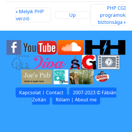
PHP CGI
‹
Melyik PHP
Up
programok
verzió
biztonsága
›
Kapcsolat | Contact
2007-2023 © Fábián
Zoltán
Rólam | About me