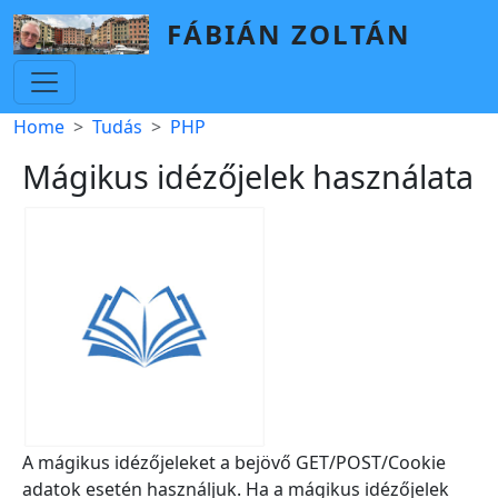
Skip to main content
FÁBIÁN ZOLTÁN
Breadcrumb
Home
Tudás
PHP
Mágikus idézőjelek használata
A mágikus idézőjeleket a bejövő GET/POST/Cookie
adatok esetén használjuk. Ha a mágikus idézőjelek