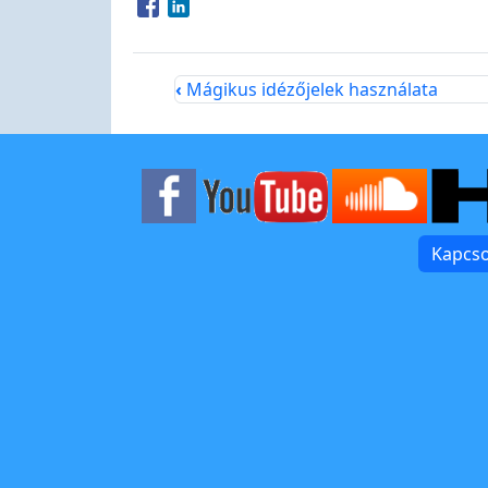
Opens in a new window
Opens in a new window
‹
Mágikus idézőjelek használata
Kapcso