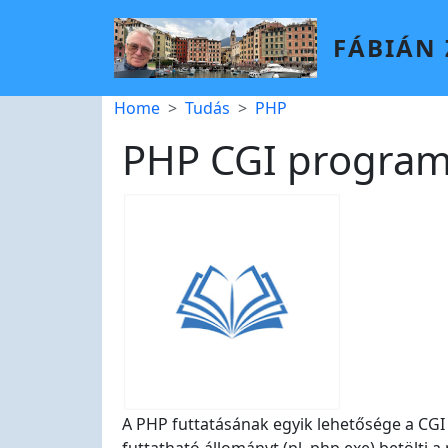
Skip to main content
FÁBIÁN
Breadcrumb
Home
Tudás
PHP
PHP CGI program
A PHP futtatásának egyik lehetősége a CGI 