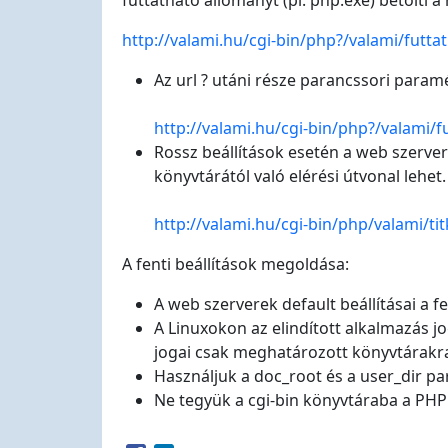
futtatható állományt (pl. php.exe) betölti a 
http://valami.hu/cgi-bin/php?/valami/futta
Az url ? utáni része parancssori param
http://valami.hu/cgi-bin/php?/valami/f
Rossz beállítások esetén a web szerver
könyvtárától való elérési útvonal lehet.
http://valami.hu/cgi-bin/php/valami/ti
A fenti beállítások megoldása:
A web szerverek default beállításai a f
A Linuxokon az elindított alkalmazás 
jogai csak meghatározott könyvtárakra 
Használjuk a doc_root és a user_dir p
Ne tegyük a cgi-bin könyvtáraba a PHP