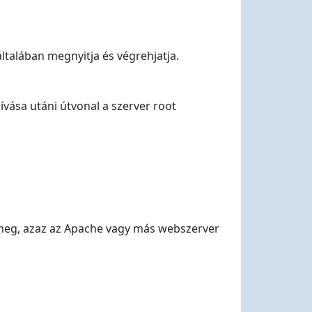
ltalában megnyitja és végrehjatja.
ívása utáni útvonal a szerver root
k meg, azaz az Apache vagy más webszerver