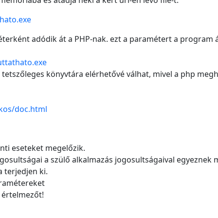
memóriába és átadja neki a kért url-en lévő file-t.
thato.exe
éterként adódik át a PHP-nak. ezt a paramétert a program á
uttathato.exe
 tetszőleges könyvtára elérhetővé válhat, mivel a php megh
tkos/doc.html
enti eseteket megelőzik.
jogosultságai a szülő alkalmazás jogosultságaival egyezne
terjedjen ki.
aramétereket
 értelmezőt!