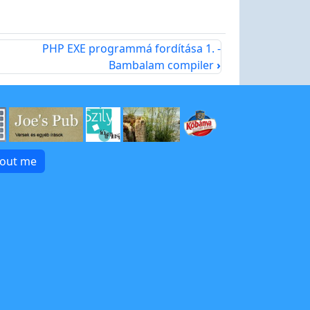
PHP EXE programmá fordítása 1. -
Bambalam compiler
›
bout me