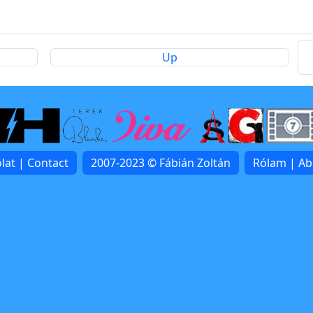
Up
lat | Contact
2007-2023 © Fábián Zoltán
Rólam | A