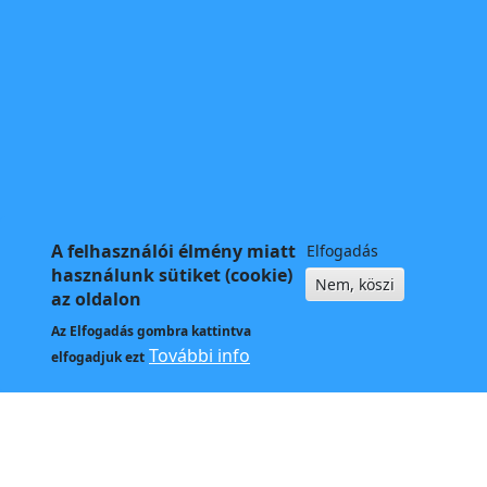
A felhasználói élmény miatt
Elfogadás
használunk sütiket (cookie)
Nem, köszi
az oldalon
Az
Elfogadás
gombra kattintva
További info
elfogadjuk ezt