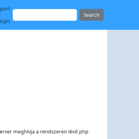
sport
Search
login
szerver meghívja a rendszeren lévő php