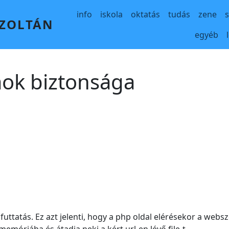
Main navigation
info
iskola
oktatás
tudás
zene
 ZOLTÁN
egyéb
ok biztonsága
futtatás. Ez azt jelenti, hogy a php oldal elérésekor a web