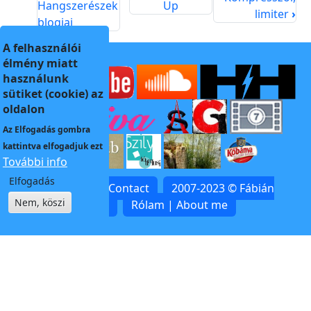
Hangszerészek
Up
limiter
›
blogjai
A felhasználói
élmény miatt
használunk
sütiket (cookie) az
oldalon
Az
Elfogadás
gombra
kattintva elfogadjuk ezt
További info
Elfogadás
Kapcsolat | Contact
2007-2023 © Fábián
Nem, köszi
Zoltán
Rólam | About me