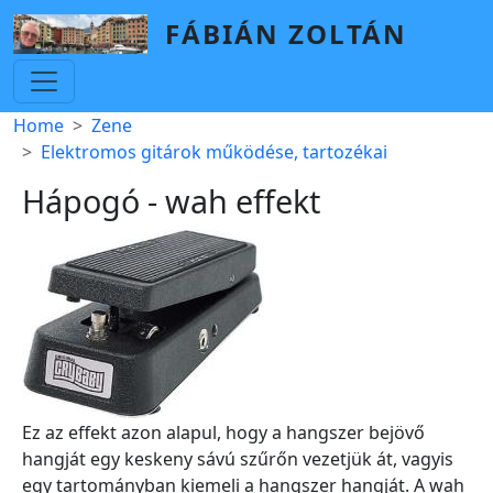
Skip to main content
FÁBIÁN ZOLTÁN
Breadcrumb
Home
Zene
Elektromos gitárok működése, tartozékai
Hápogó - wah effekt
Ez az effekt azon alapul, hogy a hangszer bejövő
hangját egy keskeny sávú szűrőn vezetjük át, vagyis
egy tartományban kiemeli a hangszer hangját. A wah