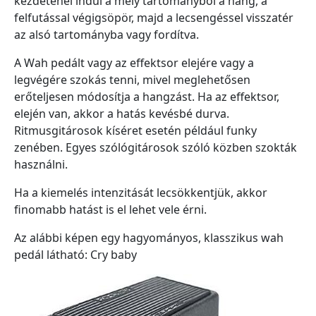
kezdeténél indul a mély tartományból a hang, a
felfutással végigsöpör, majd a lecsengéssel visszatér
az alsó tartományba vagy fordítva.
A Wah pedált vagy az effektsor elejére vagy a
legvégére szokás tenni, mivel meglehetősen
erőteljesen módosítja a hangzást. Ha az effektsor,
elején van, akkor a hatás kevésbé durva.
Ritmusgitárosok kíséret esetén például funky
zenében. Egyes szólógitárosok szóló közben szokták
használni.
Ha a kiemelés intenzitását lecsökkentjük, akkor
finomabb hatást is el lehet vele érni.
Az alábbi képen egy hagyományos, klasszikus wah
pedál látható: Cry baby