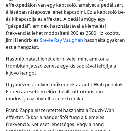
effektpedálon van egy kapcsoló, amelyet a pedál zárt
állásában rátaposva lehet kapcsolni. Ez a kapcsoló be-
és kikapcsolja az effektet. A pedál amúgy egy
"gázpedál", aminek használatával a kiemelési
frekvenciát lehet módosítani 200 és 2500 Hz között.
Jimi Hendrix és
Stevie Ray Vaughan
használta gyakran
ezt a hangzást.
Hasonló hatást lehet elérni vele, mint amikor a
trombitán játszó zenész egy kis sapkával lefojtja a
kijövő hangot.
Ugyanezen az elven működnek az auto-Wah pedálok.
Ebben az esetben előre beállított ritmusban
módosítja az átvitelt az elektronika.
Frank Zappa elszeretettel használta a Touch-Wah
effektet. Ekkor a hangerőtől függ a kiemelési
frekvencia. Két eset lehetséges. Vagy a hang