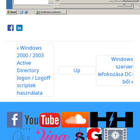
Opens in a new window
Opens in a new window
‹
Windows
2000 / 2003
Windows
Active
szerver
Directory
Up
lefokozása DC-
logon / Logoff
ből
›
scriptek
használata