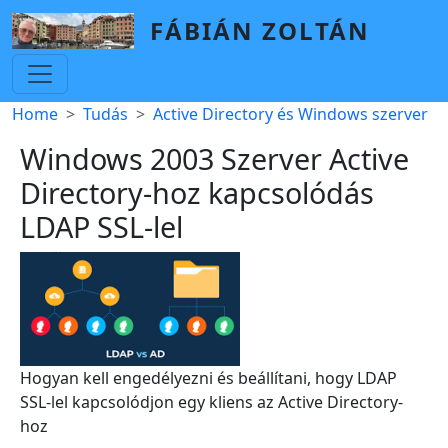
Skip to main content
FÁBIÁN ZOLTÁN
Breadcrumb
Home
Tudás
Active Directory és Windows szerver
Windows 2003 Szerver Active
Directory-hoz kapcsolódás
LDAP SSL-lel
Hogyan kell engedélyezni és beállítani, hogy LDAP
SSL-lel kapcsolódjon egy kliens az Active Directory-
hoz