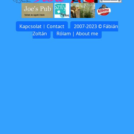
Kapcsolat | Contact
2007-2023 © Fábián
Zoltán
Rólam | About me