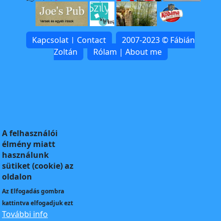
Kapcsolat | Contact
2007-2023 © Fábián
Zoltán
Rólam | About me
A felhasználói
élmény miatt
használunk
sütiket (cookie) az
oldalon
Az
Elfogadás
gombra
kattintva elfogadjuk ezt
További info