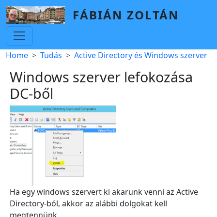
Skip to main content
FÁBIÁN ZOLTÁN
Breadcrumb
Home
Tudás
Active Directory és Windows szerver
Windows szerver lefokozása
DC-ből
Ha egy windows szervert ki akarunk venni az Active
Directory-ból, akkor az alábbi dolgokat kell
megtennünk.