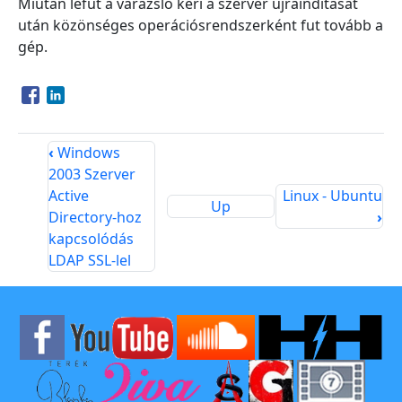
Miután lefut a varázsló kéri a szerver újraindítását
után közönséges operációsrendszerként fut tovább a
gép.
Opens in a new window
Opens in a new window
‹
Windows
2003 Szerver
Active
Linux - Ubuntu
Up
Directory-hoz
›
kapcsolódás
LDAP SSL-lel