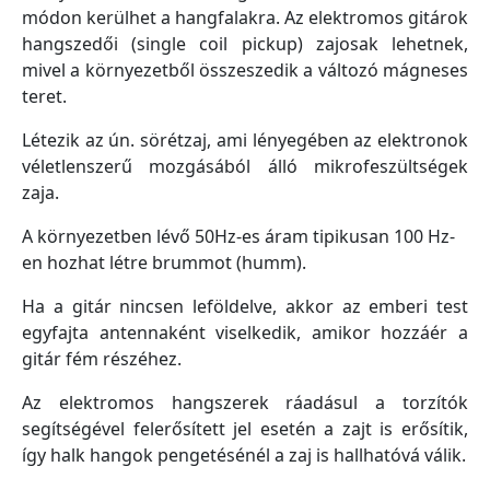
módon kerülhet a hangfalakra. Az elektromos gitárok
hangszedői (single coil pickup) zajosak lehetnek,
mivel a környezetből összeszedik a változó mágneses
teret.
Létezik az ún. sörétzaj, ami lényegében az elektronok
véletlenszerű mozgásából álló mikrofeszültségek
zaja.
A környezetben lévő 50Hz-es áram tipikusan 100 Hz-
en hozhat létre brummot (humm).
Ha a gitár nincsen leföldelve, akkor az emberi test
egyfajta antennaként viselkedik, amikor hozzáér a
gitár fém részéhez.
Az elektromos hangszerek ráadásul a torzítók
segítségével felerősített jel esetén a zajt is erősítik,
így halk hangok pengetésénél a zaj is hallhatóvá válik.