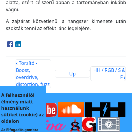
alatta, ezért célszerű abban a tartományban inkább
vágni.
A zajzárat közvetlenül a hangszer kimenete után
szokták tenni az effekt lánc legelejére.
Opens in a new window
Opens in a new window
‹
Torzító -
Boost,
HH / RGB / S &
Up
overdrive,
F
›
distortion, fuzz
A felhasználói
élmény miatt
használunk
sütiket (cookie) az
oldalon
Az
Elfogadás
gombra