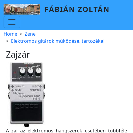
Skip to main content
FÁBIÁN ZOLTÁN
Breadcrumb
Home
Zene
Elektromos gitárok működése, tartozékai
Zajzár
A zaj az elektromos hangszerek esetében többféle