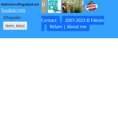
kattintva elfogadjuk ezt
További info
Elfogadás
Kapcsolat | Contact
2007-2023 © Fábián
Nem, köszi
Zoltán
Rólam | About me