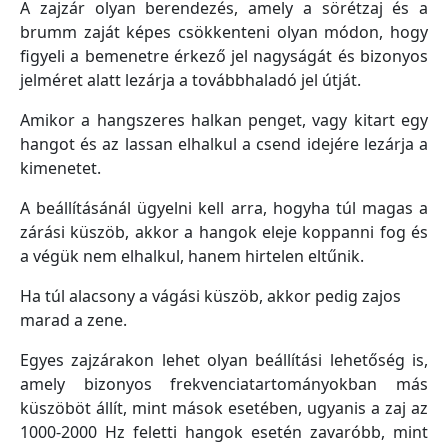
A zajzár olyan berendezés, amely a sörétzaj és a
brumm zaját képes csökkenteni olyan módon, hogy
figyeli a bemenetre érkező jel nagyságát és bizonyos
jelméret alatt lezárja a továbbhaladó jel útját.
Amikor a hangszeres halkan penget, vagy kitart egy
hangot és az lassan elhalkul a csend idejére lezárja a
kimenetet.
A beállításánál ügyelni kell arra, hogyha túl magas a
zárási küszöb, akkor a hangok eleje koppanni fog és
a végük nem elhalkul, hanem hirtelen eltűnik.
Ha túl alacsony a vágási küszöb, akkor pedig zajos
marad a zene.
Egyes zajzárakon lehet olyan beállítási lehetőség is,
amely bizonyos frekvenciatartományokban más
küszöböt állít, mint mások esetében, ugyanis a zaj az
1000-2000 Hz feletti hangok esetén zavaróbb, mint