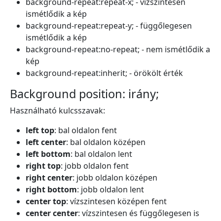
background-repeat
:
repeat-x
;
- vízszintesen
ismétlődik a kép
background-repeat
:
repeat-y
;
- függőlegesen
ismétlődik a kép
background-repeat
:
no-repeat
;
- nem ismétlődik a
kép
background-repeat
:
inherit
; -
örökölt érték
Background position: irány;
Használható kulcsszavak:
left top
: bal oldalon fent
left center
: bal oldalon középen
left bottom
: bal oldalon lent
right top
: jobb oldalon fent
right center
: jobb oldalon középen
right bottom
: jobb oldalon lent
center top
: vízszintesen középen fent
center center
: vízszintesen és függőlegesen is