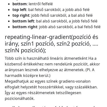
bottom
: lentről felfelé
top left
: bal felső sarokból, a jobb alsó felé
top right
: jobb felső sarokból, a bal alsó felé
bottom left
: bal alsó sarokból, a jobb felső felé
bottom right
: jobb alsó sarokból, a bal felső felé
repeating-linear-gradient(pozíció és
irány, szín1 pozíció, szín2 pozíció, ....
színN pozicíció);
Több szín is használható lineáris átmenetként Ha a
közbenső értékekhez nem rendelünk pozíciót, akkor
arányosan lesznek elhelyezve az átmenetek. (Pl. A
harmadik középre kerül.)
Megadhatjuk az egyes színek gradiens-vonalon
elfoglalt helyzetét hosszértékkel, vagy százalékban.
Így az egyes részátmenetek tetszőlegesen
pozicionálhatók.