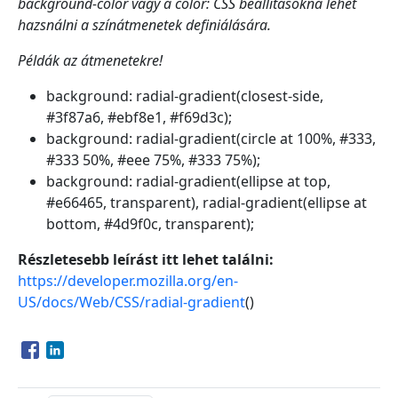
background-color vagy a color: CSS beállításokná lehet
hazsnálni a színátmenetek definiálására.
Példák az átmenetekre!
background: radial-gradient(closest-side,
#3f87a6, #ebf8e1, #f69d3c);
background: radial-gradient(circle at 100%, #333,
#333 50%, #eee 75%, #333 75%);
background: radial-gradient(ellipse at top,
#e66465, transparent), radial-gradient(ellipse at
bottom, #4d9f0c, transparent);
Részletesebb leírást itt lehet találni:
https://developer.mozilla.org/en-
US/docs/Web/CSS/radial-gradient
()
Opens in a new window
Opens in a new window