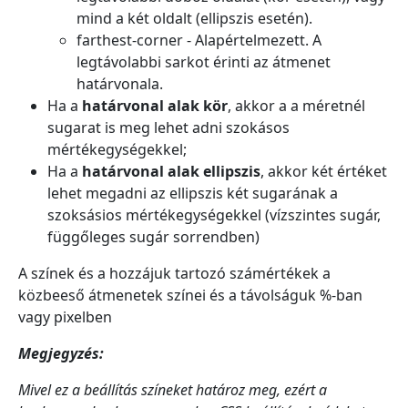
mind a két oldalt (ellipszis esetén).
farthest-corner - Alapértelmezett. A
legtávolabbi sarkot érinti az átmenet
határvonala.
Ha a
határvonal alak
kör
, akkor a a méretnél
sugarat is meg lehet adni szokásos
mértékegységekkel;
Ha a
határvonal alak ellipszis
, akkor két értéket
lehet megadni az ellipszis két sugarának a
szoksásios mértékegységekkel (vízszintes sugár,
függőleges sugár sorrendben)
A színek és a hozzájuk tartozó számértékek a
közbeeső átmenetek színei és a távolságuk %-ban
vagy pixelben
Megjegyzés:
Mivel ez a beállítás színeket határoz meg, ezért a