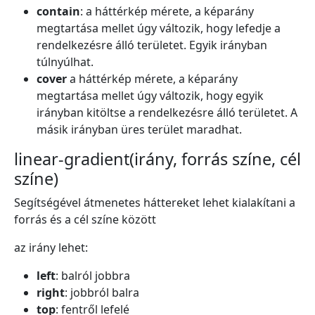
contain
: a háttérkép mérete, a képarány
megtartása mellet úgy változik, hogy lefedje a
rendelkezésre álló területet. Egyik irányban
túlnyúlhat.
cover
a háttérkép mérete, a képarány
megtartása mellet úgy változik, hogy egyik
irányban kitöltse a rendelkezésre álló területet. A
másik irányban üres terület maradhat.
linear-gradient(irány, forrás színe, cél
színe)
Segítségével átmenetes háttereket lehet kialakítani a
forrás és a cél színe között
az irány lehet:
left
: balról jobbra
right
: jobbról balra
top
: fentről lefelé