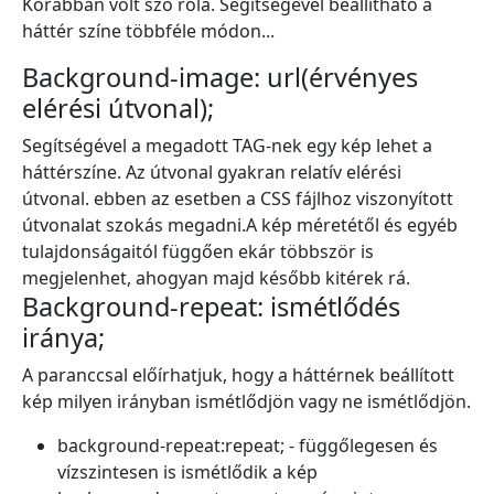
Korábban volt szó róla. Segítségével beállítható a
háttér színe többféle módon...
Background-image: url(érvényes
elérési útvonal);
Segítségével a megadott TAG-nek egy kép lehet a
háttérszíne. Az útvonal gyakran relatív elérési
útvonal. ebben az esetben a CSS fájlhoz viszonyított
útvonalat szokás megadni.A kép méretétől és egyéb
tulajdonságaitól függően ekár többször is
megjelenhet, ahogyan majd később kitérek rá.
Background-repeat: ismétlődés
iránya;
A paranccsal előírhatjuk, hogy a háttérnek beállított
kép milyen irányban ismétlődjön vagy ne ismétlődjön.
background-repeat
:
repeat
;
- függőlegesen és
vízszintesen is ismétlődik a kép