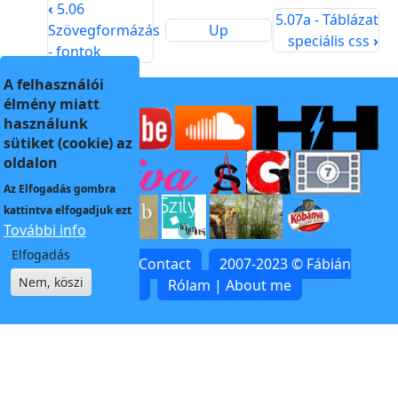
‹
5.06
5.07a - Táblázat
Szövegformázás
Up
speciális css
›
- fontok
A felhasználói
élmény miatt
használunk
sütiket (cookie) az
oldalon
Az
Elfogadás
gombra
kattintva elfogadjuk ezt
További info
Elfogadás
Kapcsolat | Contact
2007-2023 © Fábián
Nem, köszi
Zoltán
Rólam | About me