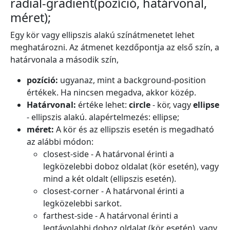
radial-gradient(pozíció, határvonal,
méret);
Egy kör vagy ellipszis alakú színátmenetet lehet
meghatározni. Az átmenet kezdőpontja az első szín, a
határvonala a második szín,
pozíció:
ugyanaz, mint a background-position
értékek. Ha nincsen megadva, akkor közép.
Határvonal:
értéke lehet:
circle
- kör, vagy
ellipse
- ellipszis alakú. alapértelmezés: ellipse;
méret:
A kör és az ellipszis esetén is megadható
az alábbi módon:
closest-side - A határvonal érinti a
legközelebbi doboz oldalat (kör esetén), vagy
mind a két oldalt (ellipszis esetén).
closest-corner - A határvonal érinti a
legközelebbi sarkot.
farthest-side - A határvonal érinti a
legtávolabbi doboz oldalat (kör esetén), vagy