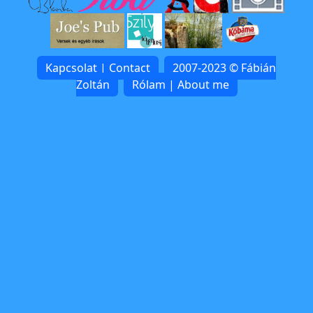
Kapcsolat | Contact
2007-2023 © Fábián
Zoltán
Rólam | About me