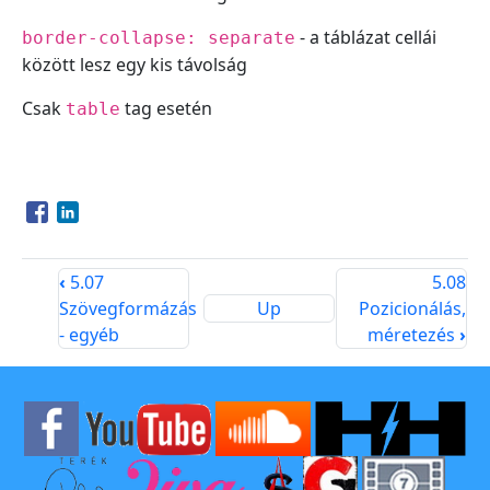
- a táblázat cellái
border-collapse: separate
között lesz egy kis távolság
Csak
tag esetén
table
Opens in a new window
Opens in a new window
‹
5.07
5.08
Szövegformázás
Up
Pozicionálás,
- egyéb
méretezés
›