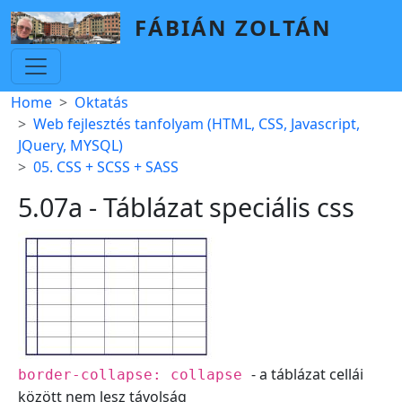
Skip to main content
FÁBIÁN ZOLTÁN
Breadcrumb
Home
Oktatás
Web fejlesztés tanfolyam (HTML, CSS, Javascript,
JQuery, MYSQL)
05. CSS + SCSS + SASS
5.07a - Táblázat speciális css
- a táblázat cellái
border-collapse: collapse
között nem lesz távolság