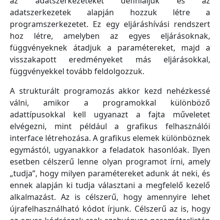
az adatszerkezeteket definiáljuk és az
adatszerkezetek alapján hozzuk létre a
programszerkezetet. Ez egy eljáráshívási rendszert
hoz létre, amelyben az egyes eljárásoknak,
függvényeknek átadjuk a paramétereket, majd a
visszakapott eredményeket más eljárásokkal,
függvényekkel tovább feldolgozzuk.
A strukturált programozás akkor kezd nehézkessé
válni, amikor a programokkal különböző
adattípusokkal kell ugyanazt a fajta műveletet
elvégezni, mint például a grafikus felhasználói
interface létrehozása. A grafikus elemek különböznek
egymástól, ugyanakkor a feladatok hasonlóak. Ilyen
esetben célszerű lenne olyan programot írni, amely
„tudja”, hogy milyen paramétereket adunk át neki, és
ennek alapján ki tudja választani a megfelelő kezelő
alkalmazást. Az is célszerű, hogy amennyire lehet
újrafelhasználható kódot írjunk. Célszerű az is, hogy