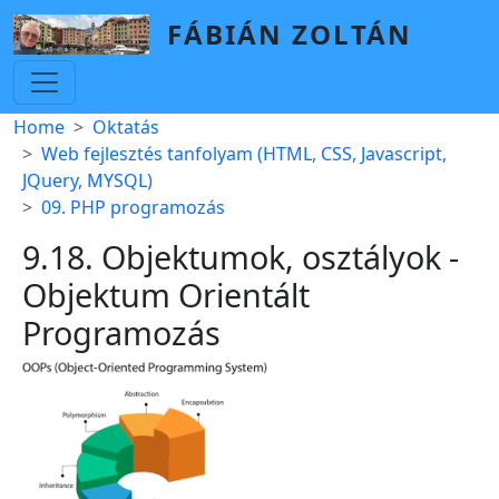
Skip to main content
FÁBIÁN ZOLTÁN
Breadcrumb
Home
Oktatás
Web fejlesztés tanfolyam (HTML, CSS, Javascript,
JQuery, MYSQL)
09. PHP programozás
9.18. Objektumok, osztályok -
Objektum Orientált
Programozás