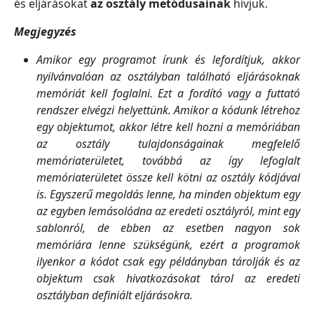
és eljárásokat
az osztály metódusainak
hívjuk.
Megjegyzés
Amikor egy programot írunk és lefordítjuk, akkor
nyilvánvalóan az osztályban található eljárásoknak
memóriát kell foglalni. Ezt a fordító vagy a futtató
rendszer elvégzi helyettünk. Amikor a kódunk létrehoz
egy objektumot, akkor létre kell hozni a memóriában
az osztály tulajdonságainak megfelelő
memóriaterületet, továbbá az így lefoglalt
memóriaterületet össze kell kötni az osztály kódjával
is. Egyszerű megoldás lenne, ha minden objektum egy
az egyben lemásolódna az eredeti osztályról, mint egy
sablonról, de ebben az esetben nagyon sok
memóriára lenne szükségünk, ezért a programok
ilyenkor a kódot csak egy példányban tárolják és az
objektum csak hivatkozásokat tárol az eredeti
osztályban definiált eljárásokra.