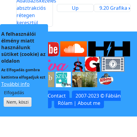
Adatbáziskezelés
absztrakciós
Up
9.20 Grafika
›
rétegen
keresztül
A felhasználói
élmény miatt
használunk
sütiket (cookie) az
oldalon
Az
Elfogadás
gombra
kattintva elfogadjuk ezt
További info
Elfogadás
Kapcsolat | Contact
2007-2023 © Fábián
Nem, köszi
Zoltán
Rólam | About me