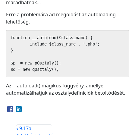
maradhatnak...
Erre a problémára ad megoldást az autoloading
lehetőség.
function __autoload($class_name) {

	include $class_name . '.php';

}

$p  = new pOsztaly();

Az __autoload() mágikus függvény, amellyel
automatizálhatjuk az osztálydefiníciók betöltődését.
Opens in a new window
Opens in a new window
‹
9.17a