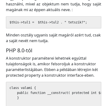
használni, mivel az objektum nem tudja, hogy saját
magának mi az éppen aktuális neve. :
$this->tul1 =  $this->tul2 . " tetszik?";
Minden osztály ugyanis saját magáról azért tud, csak
a saját nevét nem tudja.
PHP 8.0-tól
A konstruktor paraméterei lehetnek egyúttal
tulajdonságok is, amikor felsoroljuk a konstruktor
paraméterlistájában. Ebben a példában létrejön két
protected property a konstruktor interface-eben.
class valami {

    public function __construct( protected int $x =
    }
