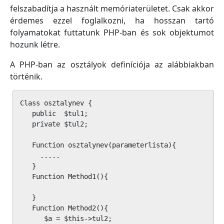
felszabadítja a használt memóriaterületet. Csak akkor
érdemes ezzel foglalkozni, ha hosszan tartó
folyamatokat futtatunk PHP-ban és sok objektumot
hozunk létre.
A PHP-ban az osztályok definíciója az alábbiakban
történik.
Class osztalynev {

   public  $tul1;

   private $tul2;

   Function osztalynev(parameterlista){          //
     ..... 

   }

   Function Method1(){

   }

   Function Method2(){

      $a = $this->tul2;
