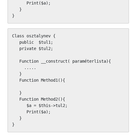
      Print($a); 

   }

}
Class osztalynev {

   public  $tul1;

   private $tul2;

   Function __construct( paraméterlista){          
     ..... 

   }

   Function Method1(){

   }

   Function Method2(){

      $a = $this->tul2;

      Print($a); 

   }

}