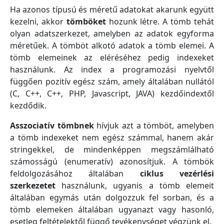
Ha azonos típusú és méretű adatokat akarunk együtt
kezelni, akkor
tömböket
hozunk létre. A tömb tehát
olyan adatszerkezet, amelyben az adatok egyforma
méretűek. A tömböt alkotó adatok a tömb elemei. A
tömb elemeinek az eléréséhez pedig indexeket
használunk. Az index a programozási nyelvtől
függően pozitív egész szám, amely általában nullától
(C, C++, C++, PHP, Javascript, JAVA) kezdőindextől
kezdődik.
Asszociatív tömbnek
hívjuk azt a tömböt, amelyben
a tömb indexeket nem egész számmal, hanem akár
stringekkel, de mindenképpen megszámlálható
számosságú (enumeratív) azonosítjuk. A tömbök
feldolgozásához általában
ciklus vezérlési
szerkezetet
használunk, ugyanis a tömb elemeit
általában egymás után dolgozzuk fel sorban, és a
tömb elemeken általában ugyanazt vagy hasonló,
esetleg feltételektől függő tevékenységet végzünk el.