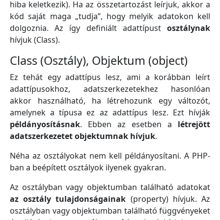
hiba keletkezik). Ha az összetartozást leírjuk, akkor a
kód saját maga „tudja”, hogy melyik adatokon kell
dolgoznia. Az így definiált adattípust
osztálynak
hívjuk (Class).
Class (Osztály), Objektum (object)
Ez tehát egy adattípus lesz, ami a korábban leírt
adattípusokhoz, adatszerkezetekhez hasonlóan
akkor használható, ha létrehozunk egy változót,
amelynek a típusa ez az adattípus lesz. Ezt hívják
példányosításnak
. Ebben az esetben a
létrejött
adatszerkezetet objektumnak hívjuk
.
Néha az osztályokat nem kell példányosítani. A PHP-
ban a beépített osztályok ilyenek gyakran.
Az osztályban vagy objektumban található adatokat
az
osztály tulajdonságainak
(property) hívjuk. Az
osztályban vagy objektumban található függvényeket