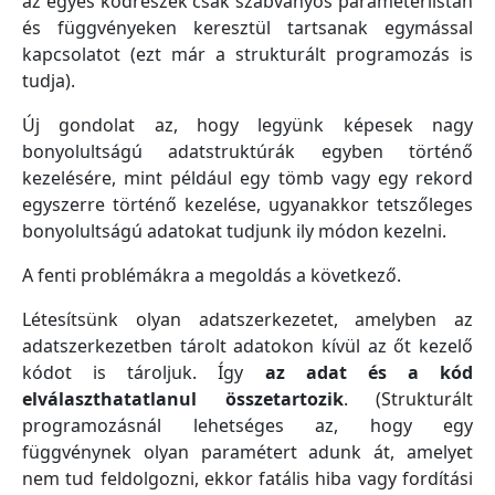
az egyes kódrészek csak szabványos paraméterlistán
és függvényeken keresztül tartsanak egymással
kapcsolatot (ezt már a strukturált programozás is
tudja).
Új gondolat az, hogy legyünk képesek nagy
bonyolultságú adatstruktúrák egyben történő
kezelésére, mint például egy tömb vagy egy rekord
egyszerre történő kezelése, ugyanakkor tetszőleges
bonyolultságú adatokat tudjunk ily módon kezelni.
A fenti problémákra a megoldás a következő.
Létesítsünk olyan adatszerkezetet, amelyben az
adatszerkezetben tárolt adatokon kívül az őt kezelő
kódot is tároljuk. Így
az adat és a kód
elválaszthatatlanul összetartozik
. (Strukturált
programozásnál lehetséges az, hogy egy
függvénynek olyan paramétert adunk át, amelyet
nem tud feldolgozni, ekkor fatális hiba vagy fordítási