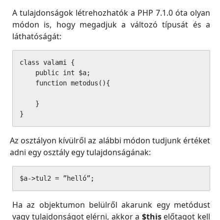
A tulajdonságok létrehozhatók a PHP 7.1.0 óta olyan
módon is, hogy megadjuk a változó típusát és a
láthatóságát:
class valami {

    public int $a;

    function metodus(){

    }

}
Az osztályon kívülről az alábbi módon tudjunk értéket
adni egy osztály egy tulajdonságának:
$a->tul2 = ”helló”;
Ha az objektumon belülről akarunk egy metódust
vagy tulajdonságot elérni, akkor a
$this
előtagot kell