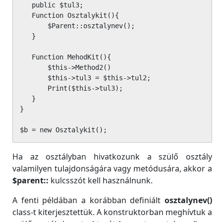
   public $tul3;

   Function Osztalykit(){

       $Parent::osztalynev();

   }

   Function MehodKit(){

       $this->Method2()

       $this->tul3 = $this->tul2;

       Print($this->tul3);

   }

}

$b = new Osztalykit();
Ha az osztályban hivatkozunk a szülő osztály
valamilyen tulajdonságára vagy metódusára, akkor a
$parent::
kulcsszót kell használnunk.
A fenti példában a korábban definiált
osztalynev()
class-t kiterjesztettük. A konstruktorban meghívtuk a