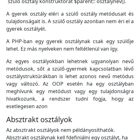
szülő osztály konstruktorát $parent:: osztalynev().
A gyerek osztály eléri a szülő osztály metódusait és
tulajdonságait is. A szülő osztály azonban nem éri el a
gyerek osztályét.
A PHP-ban egy gyerek osztálynak csak egy szülője
lehet. Ez más nyelveken nem feltétlenül van így.
Az egyes osztályokban lehetnek ugyanolyan nevű
metódusok, sőt a szülő-gyermek kapcsolatban lévő
osztálystruktúrákban is lehet azonos nevű metódus
vagy változó. Az OOP esetén ha egy osztályban
meghívunk egy metódust vagy egy tulajdonságra
hivatkozunk, a rendszer tudni fogja, hogy az
esetlegesen azon
Absztrakt osztályok
Az absztrakt osztályok nem példányosíthatók.
Absztrakt osztálynak kell fdefiniálni egy osztályt, ha