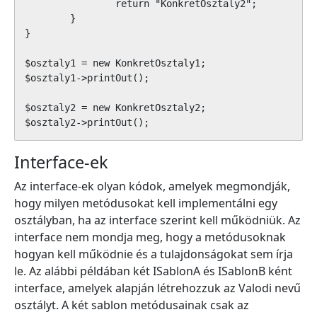
		return "KonkretOsztaly2";

	}

}

$osztaly1 = new KonkretOsztaly1;

$osztaly1->printOut();

$osztaly2 = new KonkretOsztaly2;

$osztaly2->printOut();
Interface-ek
Az interface-ek olyan kódok, amelyek megmondják,
hogy milyen metódusokat kell implementálni egy
osztályban, ha az interface szerint kell működniük. Az
interface nem mondja meg, hogy a metódusoknak
hogyan kell működnie és a tulajdonságokat sem írja
le. Az alábbi példában két ISablonA és ISablonB ként
interface, amelyek alapján létrehozzuk az Valodi nevű
osztályt. A két sablon metódusainak csak az