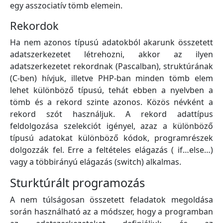
egy asszociatív tömb elemein.
Rekordok
Ha nem azonos típusú adatokból akarunk összetett
adatszerkezetet létrehozni, akkor az ilyen
adatszerkezetet rekordnak (Pascalban), struktúrának
(C-ben) hívjuk, illetve PHP-ban minden tömb elem
lehet különböző típusú, tehát ebben a nyelvben a
tömb és a rekord szinte azonos. Közös névként a
rekord szót használjuk. A rekord adattípus
feldolgozása szelekciót igényel, azaz a különböző
típusú adatokat különböző kódok, programrészek
dolgozzák fel. Erre a feltételes elágazás ( if…else…)
vagy a többirányú elágazás (switch) alkalmas.
Sturktúrált programozás
A nem túlságosan összetett feladatok megoldása
során használható az a módszer, hogy a programban