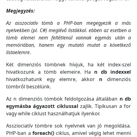
Megjegyzés:
Az asszociatív tömb a PHP-ban megegyezik a más
nyelvekben (pl. C#) meglévő listákkal. ebben az esetben a
tömb elemei nem feltétlenül vannak egymás után a
memóriában, hanem egy mutató mutat a következő
listaelemre
.
Két dimenziós tömbnek hívjuk, ha két index-szel
hivatkozunk a tömb elemeire. Ha
n db indexxel
hivatkozhatunk egy elemre, akkor
n
dimenziós
tömbről beszélünk.
Az n dimenziós tömbök feldolgozása általában
n db
egymásba ágyazott ciklussal
zajlik. Tipikusan a for
vagy while ciklust használhatjuk ilyenkor.
Assziociatív tömbre sok nyelvnek van jó megoldása.
PHP-ban a
foreach()
ciklus, amivel végig lehet menni