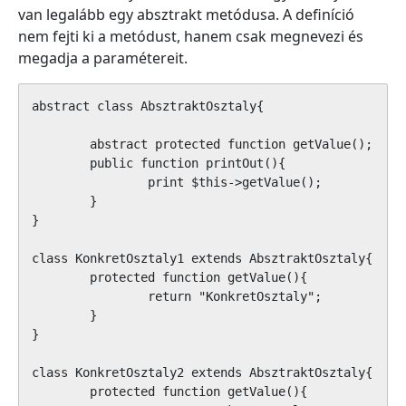
van legalább egy absztrakt metódusa. A definíció
nem fejti ki a metódust, hanem csak megnevezi és
megadja a paramétereit.
abstract class AbsztraktOsztaly{

	abstract protected function getValue();

	public function printOut(){

		print $this->getValue();

	}

}

class KonkretOsztaly1 extends AbsztraktOsztaly{

	protected function getValue(){

		return "KonkretOsztaly";

	}

}

class KonkretOsztaly2 extends AbsztraktOsztaly{

	protected function getValue(){
