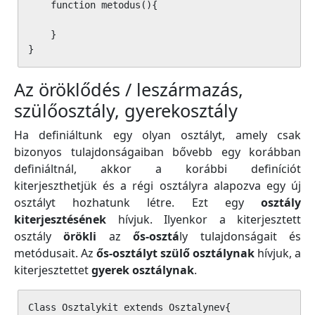
    function metodus(){

    }

}
Az öröklődés / leszármazás,
szülőosztály, gyerekosztály
Ha definiáltunk egy olyan osztályt, amely csak
bizonyos tulajdonságaiban bővebb egy korábban
definiáltnál, akkor a korábbi definíciót
kiterjeszthetjük és a régi osztályra alapozva egy új
osztályt hozhatunk létre. Ezt egy
osztály
kiterjesztésének
hívjuk. Ilyenkor a kiterjesztett
osztály
örökli
az
ős-osztá
ly tulajdonságait és
metódusait. Az
ős-osztályt szülő osztálynak
hívjuk, a
kiterjesztettet
gyerek osztálynak
.
Class Osztalykit extends Osztalynev{
