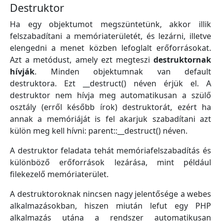
Destruktor
Ha egy objektumot megszüntetünk, akkor illik
felszabadítani a memóriaterületét, és lezárni, illetve
elengedni a menet közben lefoglalt erőforrásokat.
Azt a metódust, amely ezt megteszi
destruktornak
hívják
. Minden objektumnak van default
destruktora. Ezt __destruct() néven érjük el. A
destruktor nem hívja meg automatikusan a szülő
osztály (erről később írok) destruktorát, ezért ha
annak a memóriáját is fel akarjuk szabadítani azt
külön meg kell hívni: parent::__destruct() néven.
A destruktor feladata tehát memóriafelszabadítás és
különböző erőforrások lezárása, mint például
filekezelő memóriaterület.
A destruktoroknak nincsen nagy jelentősége a webes
alkalmazásokban, hiszen miután lefut egy PHP
alkalmazás utána a rendszer automatikusan