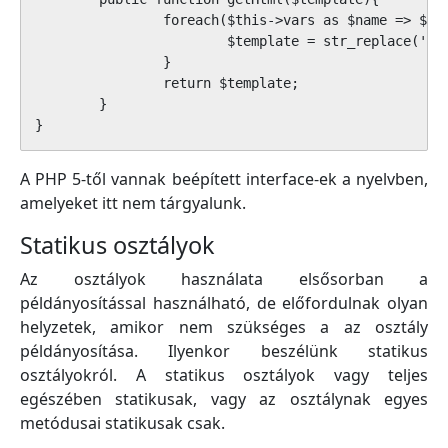
		foreach($this->vars as $name => $value){

			$template = str_replace('{'.$name.'}', $value, $template);

		}

		return $template;

	}

}
A PHP 5-től vannak beépített interface-ek a nyelvben,
amelyeket itt nem tárgyalunk.
Statikus osztályok
Az osztályok használata elsősorban a
példányosítással használható, de előfordulnak olyan
helyzetek, amikor nem szükséges a az osztály
példányosítása. Ilyenkor beszélünk statikus
osztályokról. A statikus osztályok vagy teljes
egészében statikusak, vagy az osztálynak egyes
metódusai statikusak csak.