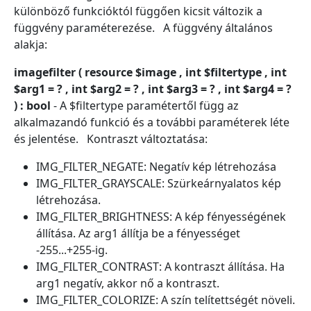
különböző funkcióktól függően kicsit változik a
függvény paraméterezése. A függvény általános
alakja:
imagefilter ( resource $image , int $filtertype , int
$arg1 = ? , int $arg2 = ? , int $arg3 = ? , int $arg4 = ?
) : bool
- A $filtertype paramétertől függ az
alkalmazandó funkció és a további paraméterek léte
és jelentése. Kontraszt változtatása:
IMG_FILTER_NEGATE: Negatív kép létrehozása
IMG_FILTER_GRAYSCALE: Szürkeárnyalatos kép
létrehozása.
IMG_FILTER_BRIGHTNESS: A kép fényességének
állítása. Az arg1 állítja be a fényességet
-255...+255-ig.
IMG_FILTER_CONTRAST: A kontraszt állítása. Ha
arg1 negatív, akkor nő a kontraszt.
IMG_FILTER_COLORIZE: A szín telítettségét növeli.