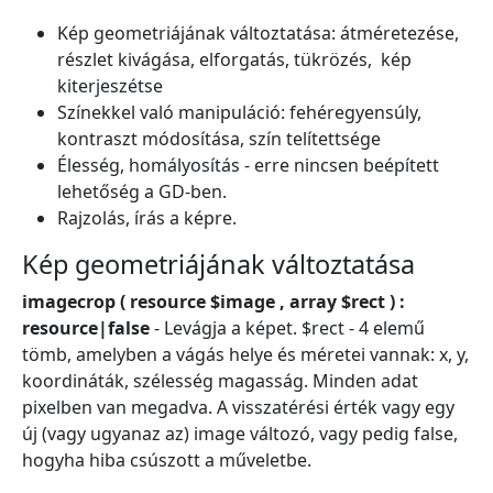
Kép geometriájának változtatása: átméretezése,
részlet kivágása, elforgatás, tükrözés, kép
kiterjeszétse
Színekkel való manipuláció: fehéregyensúly,
kontraszt módosítása, szín telítettsége
Élesség, homályosítás - erre nincsen beépített
lehetőség a GD-ben.
Rajzolás, írás a képre.
Kép geometriájának változtatása
imagecrop ( resource $image , array $rect ) :
resource|false
- Levágja a képet. $rect - 4 elemű
tömb, amelyben a vágás helye és méretei vannak: x, y,
koordináták, szélesség magasság. Minden adat
pixelben van megadva. A visszatérési érték vagy egy
új (vagy ugyanaz az) image változó, vagy pedig false,
hogyha hiba csúszott a műveletbe.