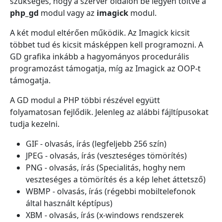
szükséges, hogy a szerver oldalon be legyen töltve a
php_gd
modul vagy az
imagick
modul.
A két modul eltérően működik. Az Imagick kicsit
többet tud és kicsit másképpen kell programozni. A
GD grafika inkább a hagyományos procedurális
programozást támogatja, míg az Imagick az OOP-t
támogatja.
A GD modul a PHP többi részével együtt
folyamatosan fejlődik. Jelenleg az alábbi fájltípusokat
tudja kezelni.
GIF - olvasás, írás (legfeljebb 256 szín)
JPEG - olvasás, írás (veszteséges tömörítés)
PNG - olvasás, írás (Specialitás, hoghy nem
veszteséges a tömörítés és a kép lehet áttetsző)
WBMP - olvasás, írás (régebbi mobiltelefonok
által használt képtípus)
XBM - olvasás, írás (x-windows rendszerek