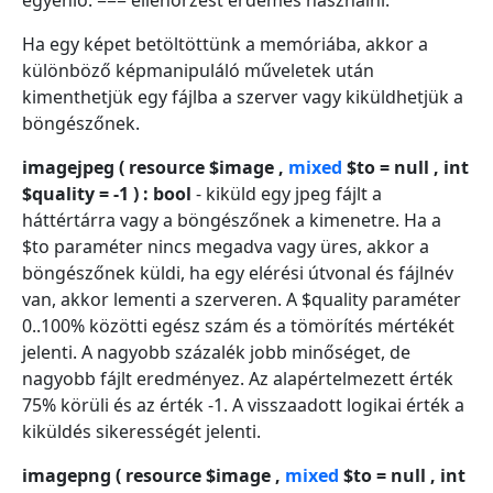
egyenlő: === ellenőrzést érdemes használni.
Ha egy képet betöltöttünk a memóriába, akkor a
különböző képmanipuláló műveletek után
kimenthetjük egy fájlba a szerver vagy kiküldhetjük a
böngészőnek.
imagejpeg ( resource $image ,
mixed
$to = null , int
$quality = -1 ) : bool
- kiküld egy jpeg fájlt a
háttértárra vagy a böngészőnek a kimenetre. Ha a
$to paraméter nincs megadva vagy üres, akkor a
böngészőnek küldi, ha egy elérési útvonal és fájlnév
van, akkor lementi a szerveren. A $quality paraméter
0..100% közötti egész szám és a tömörítés mértékét
jelenti. A nagyobb százalék jobb minőséget, de
nagyobb fájlt eredményez. Az alapértelmezett érték
75% körüli és az érték -1. A visszaadott logikai érték a
kiküldés sikerességét jelenti.
imagepng ( resource $image ,
mixed
$to = null , int