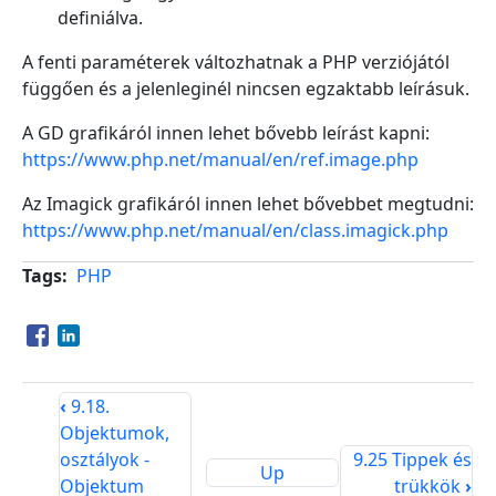
definiálva.
A fenti paraméterek változhatnak a PHP verziójától
függően és a jelenleginél nincsen egzaktabb leírásuk.
A GD grafikáról innen lehet bővebb leírást kapni:
https://www.php.net/manual/en/ref.image.php
Az Imagick grafikáról innen lehet bővebbet megtudni:
https://www.php.net/manual/en/class.imagick.php
Tags
PHP
Opens in a new window
Opens in a new window
‹
9.18.
Objektumok,
osztályok -
9.25 Tippek és
Up
Objektum
trükkök
›