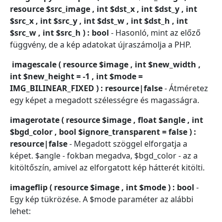
resource $src_image , int $dst_x , int $dst_y , int
$src_x , int $src_y , int $dst_w , int $dst_h , int
$src_w , int $src_h ) : bool
- Hasonló, mint az előző
függvény, de a kép adatokat újraszámolja a PHP.
imagescale ( resource $image , int $new_width ,
int $new_height = -1 , int $mode =
IMG_BILINEAR_FIXED ) : resource|false
- Átméretez
egy képet a megadott szélességre és magasságra.
imagerotate ( resource $image , float $angle , int
$bgd_color , bool $ignore_transparent = false ) :
resource|false
- Megadott szöggel elforgatja a
képet. $angle - fokban megadva, $bgd_color - az a
kitöltőszín, amivel az elforgatott kép hátterét kitölti.
imageflip ( resource $image , int $mode ) : bool
-
Egy kép tükrözése. A $mode paraméter az alábbi
lehet: