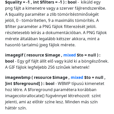
$quality = -1 , int $filters = -1 ) : bool
- kiküld egy
png fájlt a kimenetre vagy a szerver fájlrendszerébe.
A $quality paraméter a zlib tömörítéstminőségét
jelöli, 0 - tömörítetlen, 9 a maximális tömörítés. A
$filter paraméter a PNG fájlok filterezését jelöli.
részletesebb leírás a dokumentációban. A PNG fájlok
mérete általában legalább kétszer akkora, mint a
hasonló tartalmú jpeg fájlok mérete.
imagegif ( resource $image ,
mixed
$to = null ) :
bool
- Egy gif fájlt állít elő vagy küld ki a böngészőnek.
A GIF fájlok legfeljebb 256 színűek lehetnek!
imagewbmp ( resource $image ,
mixed
$to = null ,
]int $foreground] ) : bool
- WBMP típusú kimenetet
hoz létre. A $foreground paramétera korábban
imagecolorallocate() fügvénnyel létrehozott színt
jelenti, ami az előtér színe lesz. Minden más szín
háttér szín.