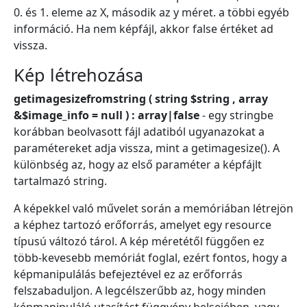
0. és 1. eleme az X, második az y méret. a többi egyéb
információ. Ha nem képfájl, akkor false értéket ad
vissza.
Kép létrehozása
getimagesizefromstring ( string $string , array
&$image_info = null ) : array|false
- egy stringbe
korábban beolvasott fájl adatiból ugyanazokat a
paramétereket adja vissza, mint a getimagesize(). A
különbség az, hogy az első paraméter a képfájlt
tartalmazó string.
A képekkel való művelet során a memóriában létrejön
a képhez tartozó erőforrás, amelyet egy resource
típusú változó tárol. A kép méretétől függően ez
több-kevesebb memóriát foglal, ezért fontos, hogy a
képmanipulálás befejeztével ez az erőforrás
felszabaduljon. A legcélszerűbb az, hogy minden