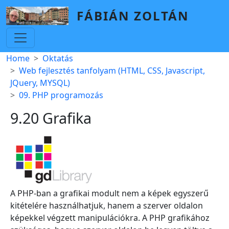
Skip to main content
FÁBIÁN ZOLTÁN
Breadcrumb
Home
Oktatás
Web fejlesztés tanfolyam (HTML, CSS, Javascript,
JQuery, MYSQL)
09. PHP programozás
9.20 Grafika
A PHP-ban a grafikai modult nem a képek egyszerű
kitételére használhatjuk, hanem a szerver oldalon
képekkel végzett manipulációkra. A PHP grafikához