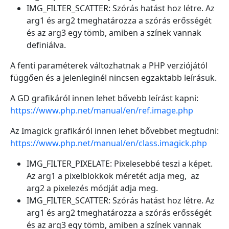
IMG_FILTER_SCATTER: Szórás hatást hoz létre. Az
arg1 és arg2 tmeghatározza a szórás erősségét
és az arg3 egy tömb, amiben a színek vannak
definiálva.
A fenti paraméterek változhatnak a PHP verziójától
függően és a jelenleginél nincsen egzaktabb leírásuk.
A GD grafikáról innen lehet bővebb leírást kapni:
https://www.php.net/manual/en/ref.image.php
Az Imagick grafikáról innen lehet bővebbet megtudni:
https://www.php.net/manual/en/class.imagick.php
IMG_FILTER_PIXELATE: Pixelesebbé teszi a képet.
Az arg1 a pixelblokkok méretét adja meg, az
arg2 a pixelezés módját adja meg.
IMG_FILTER_SCATTER: Szórás hatást hoz létre. Az
arg1 és arg2 tmeghatározza a szórás erősségét
és az arg3 egy tömb, amiben a színek vannak