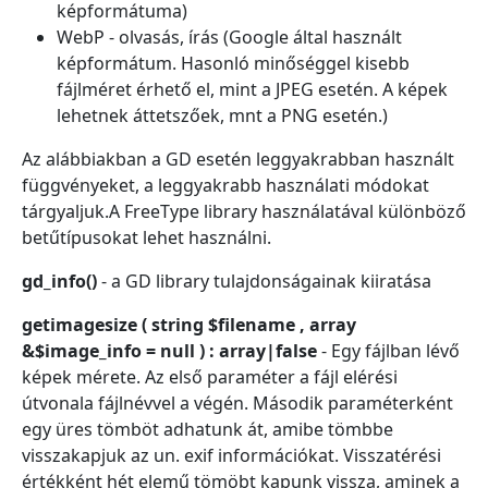
képformátuma)
WebP - olvasás, írás (Google által használt
képformátum. Hasonló minőséggel kisebb
fájlméret érhető el, mint a JPEG esetén. A képek
lehetnek áttetszőek, mnt a PNG esetén.)
Az alábbiakban a GD esetén leggyakrabban használt
függvényeket, a leggyakrabb használati módokat
tárgyaljuk.A FreeType library használatával különböző
betűtípusokat lehet használni.
gd_info()
- a GD library tulajdonságainak kiiratása
getimagesize ( string $filename , array
&$image_info = null ) : array|false
- Egy fájlban lévő
képek mérete. Az első paraméter a fájl elérési
útvonala fájlnévvel a végén. Második paraméterként
egy üres tömböt adhatunk át, amibe tömbbe
visszakapjuk az un. exif információkat. Visszatérési
értékként hét elemű tömöbt kapunk vissza, aminek a