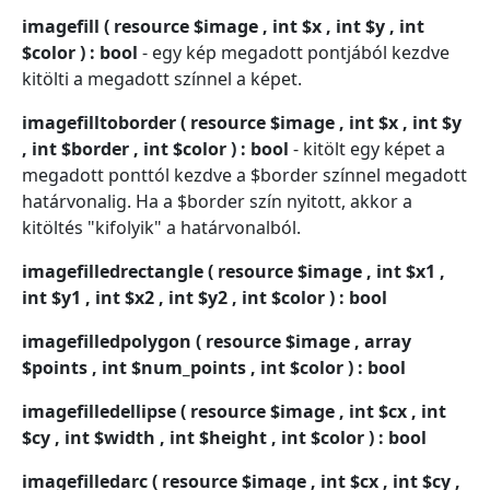
imagefill ( resource $image , int $x , int $y , int
$color ) : bool
- egy kép megadott pontjából kezdve
kitölti a megadott színnel a képet.
imagefilltoborder ( resource $image , int $x , int $y
, int $border , int $color ) : bool
- kitölt egy képet a
megadott ponttól kezdve a $border színnel megadott
határvonalig. Ha a $border szín nyitott, akkor a
kitöltés "kifolyik" a határvonalból.
imagefilledrectangle ( resource $image , int $x1 ,
int $y1 , int $x2 , int $y2 , int $color ) : bool
imagefilledpolygon ( resource $image , array
$points , int $num_points , int $color ) : bool
imagefilledellipse ( resource $image , int $cx , int
$cy , int $width , int $height , int $color ) : bool
imagefilledarc ( resource $image , int $cx , int $cy ,