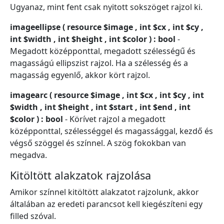
Ugyanaz, mint fent csak nyitott sokszöget rajzol ki.
imageellipse ( resource $image , int $cx , int $cy ,
int $width , int $height , int $color ) : bool
-
Megadott középponttal, megadott szélességű és
magasságú ellipszist rajzol. Ha a szélesség és a
magasság egyenlő, akkor kört rajzol.
imagearc ( resource $image , int $cx , int $cy , int
$width , int $height , int $start , int $end , int
$color ) : bool
- Körívet rajzol a megadott
középponttal, szélességgel és magassággal, kezdő és
végső szöggel és színnel. A szög fokokban van
megadva.
Kitöltött alakzatok rajzolása
Amikor színnel kitöltött alakzatot rajzolunk, akkor
általában az eredeti parancsot kell kiegészíteni egy
filled szóval.