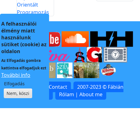
Orientált
Programozás
A felhasználói
élmény miatt
használunk
sütiket (cookie) az
oldalon
Az
Elfogadás
gombra
kattintva elfogadjuk ezt
További info
Elfogadás
Kapcsolat | Contact
2007-2023 © Fábián
Nem, köszi
Zoltán
Rólam | About me