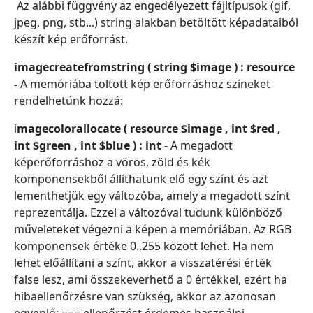
Az alábbi függvény az engedélyezett fájltípusok (gif,
jpeg, png, stb...) string alakban betöltött képadataiból
készít kép erőforrást.
imagecreatefromstring ( string $image ) : resource
-
A memóriába töltött kép erőforráshoz színeket
rendelhetünk hozzá:
i
magecolorallocate ( resource $image , int $red ,
int $green , int $blue ) : int
- A megadott
képerőforráshoz a vörös, zöld és kék
komponensekből állíthatunk elő egy színt és azt
lementhetjük egy változóba, amely a megadott színt
reprezentálja. Ezzel a változóval tudunk különböző
műveleteket végezni a képen a memóriában. Az RGB
komponensek értéke 0..255 között lehet. Ha nem
lehet előállítani a színt, akkor a visszatérési érték
false lesz, ami összekeverhető a 0 értékkel, ezért ha
hibaellenőrzésre van szükség, akkor az azonosan