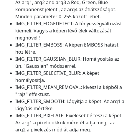
Az arg1, arg2 and arg3 a Red, Green, Blue
komponenst jelenti, az arg4 az átlátszóságot.
Minden paraméter 0..255 között lehet.
IMG_FILTER_EDGEDETECT: A fényességváltozást
kiemeli. Vagyis a képen lévő élek változását
megnöveli!
IMG_FILTER_EMBOSS: A képen EMBOSS hatást
hoz létre.
IMG_FILTER_GAUSSIAN_BLUR: Homályosítás az
ún. "Gaussian" módszerrel.
IMG_FILTER_SELECTIVE_BLUR: A képet
homályosítja.
IMG_FILTER_MEAN_REMOVAL: kiveszi a képből a
"rajz" effektust.
IMG_FILTER_SMOOTH: Lágyítja a képet. Az arg1 a
lágyítás mértéke.
IMG_FILTER_PIXELATE: Pixelesebbé teszi a képet.
Az arg1 a pixelblokkok méretét adja meg, az
arg2 a pixelezés módját adja meg.