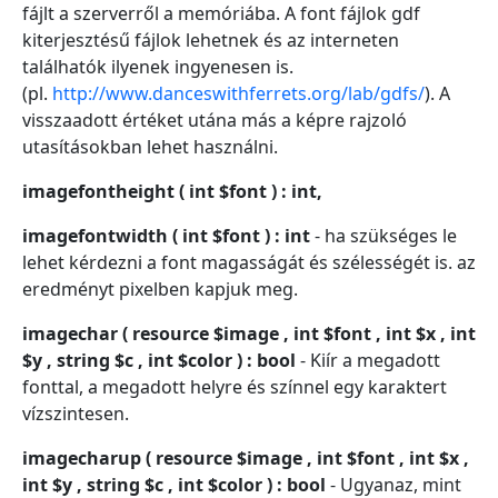
fájlt a szerverről a memóriába. A font fájlok gdf
kiterjesztésű fájlok lehetnek és az interneten
találhatók ilyenek ingyenesen is.
(pl.
http://www.danceswithferrets.org/lab/gdfs/
). A
visszaadott értéket utána más a képre rajzoló
utasításokban lehet használni.
imagefontheight ( int $font ) : int,
imagefontwidth ( int $font ) : int
- ha szükséges le
lehet kérdezni a font magasságát és szélességét is. az
eredményt pixelben kapjuk meg.
imagechar ( resource $image , int $font , int $x , int
$y , string $c , int $color ) : bool
- Kiír a megadott
fonttal, a megadott helyre és színnel egy karaktert
vízszintesen.
imagecharup ( resource $image , int $font , int $x ,
int $y , string $c , int $color ) : bool
- Ugyanaz, mint