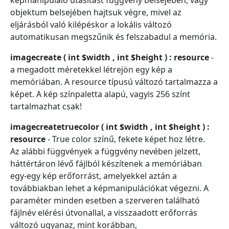
képmanipuláló utasítást függvény belsejében, vagy
objektum belsejében hajtsuk végre, mivel az
eljárásból való kilépéskor a lokális változó
automatikusan megszűnik és felszabadul a memória.
imagecreate ( int $width , int $height ) : resource
-
a megadott méretekkel létrejön egy kép a
memóriában. A resource típusú változó tartalmazza a
képet. A kép színpaletta alapú, vagyis 256 színt
tartalmazhat csak!
imagecreatetruecolor ( int $width , int $height ) :
resource
- True color színű, fekete képet hoz létre.
Az alábbi függvények a függvény nevében jelzett,
háttértáron lévő fájlból készítenek a memóriában
egy-egy kép erőforrást, amelyekkel aztán a
továbbiakban lehet a képmanipulációkat végezni. A
paraméter minden esetben a szerveren található
fájlnév elérési útvonallal, a visszaadott erőforrás
változó ugyanaz, mint korábban,