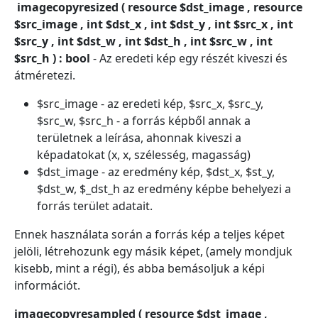
imagecopyresized ( resource $dst_image , resource
$src_image , int $dst_x , int $dst_y , int $src_x , int
$src_y , int $dst_w , int $dst_h , int $src_w , int
$src_h ) : bool
- Az eredeti kép egy részét kiveszi és
átméretezi.
$src_image - az eredeti kép, $src_x, $src_y,
$src_w, $src_h - a forrás képből annak a
területnek a leírása, ahonnak kiveszi a
képadatokat (x, x, szélesség, magasság)
$dst_image - az eredmény kép, $dst_x, $st_y,
$dst_w, $_dst_h az eredmény képbe behelyezi a
forrás terület adatait.
Ennek használata során a forrás kép a teljes képet
jelöli, létrehozunk egy másik képet, (amely mondjuk
kisebb, mint a régi), és abba bemásoljuk a képi
információt.
imagecopyresampled ( resource $dst_image ,