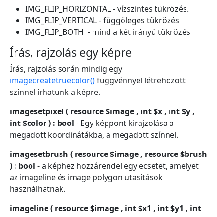
IMG_FLIP_HORIZONTAL - vízszintes tükrözés.
IMG_FLIP_VERTICAL - függőleges tükrözés
IMG_FLIP_BOTH - mind a két irányú tükrözés
Írás, rajzolás egy képre
Írás, rajzolás során mindig egy
imagecreatetruecolor()
függvénnyel létrehozott
színnel írhatunk a képre.
imagesetpixel ( resource $image , int $x , int $y ,
int $color ) : bool
- Egy képpont kirajzolása a
megadott koordinátákba, a megadott színnel.
imagesetbrush ( resource $image , resource $brush
) : bool
- a képhez hozzárendel egy ecsetet, amelyet
az imageline és image polygon utasítások
használhatnak.
imageline ( resource $image , int $x1 , int $y1 , int