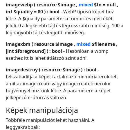
imagewebp ( resource $image ,
mixed
$to = null ,
int $quality = 80 ) : bool
- WebP típusú képet hoz
létre. A $quality paraméter a tömörítés mértékét
jelöli. 0 a legkisebb fájl és legrosszabb minőség, 100 a
legnagyobb fájl és legjobb minőség.
imagexbm ( resource $image ,
mixed
$filename ,
[int $foreground] ) : bool
- Hasonlóan a wbmp
esethez itt is lehet átlátszó színt adni.
imagedestroy ( resource $image ) : bool
-
felszabadítja a képet tartalmazó memóriaterületet,
amit az imagecreate vagy imagecreatetruecolor
fügvénnyel hoztunk létre. A paramétere a képet
jelképező erőforrás változó.
Képek manipulációja
Többféle manipulációt lehet használni. A
leggyakrabbak: