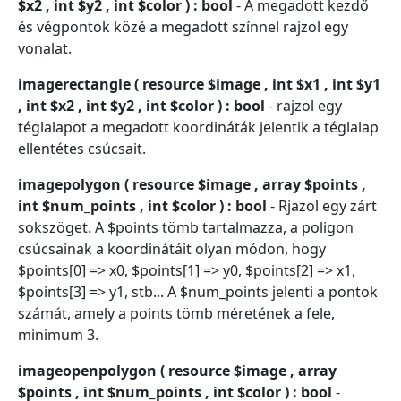
$x2 , int $y2 , int $color ) : bool
- A megadott kezdő
és végpontok közé a megadott színnel rajzol egy
vonalat.
imagerectangle ( resource $image , int $x1 , int $y1
, int $x2 , int $y2 , int $color ) : bool
- rajzol egy
téglalapot a megadott koordináták jelentik a téglalap
ellentétes csúcsait.
imagepolygon ( resource $image , array $points ,
int $num_points , int $color ) : bool
- Rjazol egy zárt
sokszöget. A $points tömb tartalmazza, a poligon
csúcsainak a koordinátáit olyan módon, hogy
$points[0] => x0, $points[1] => y0, $points[2] => x1,
$points[3] => y1, stb... A $num_points jelenti a pontok
számát, amely a points tömb méretének a fele,
minimum 3.
imageopenpolygon ( resource $image , array
$points , int $num_points , int $color ) : bool
-