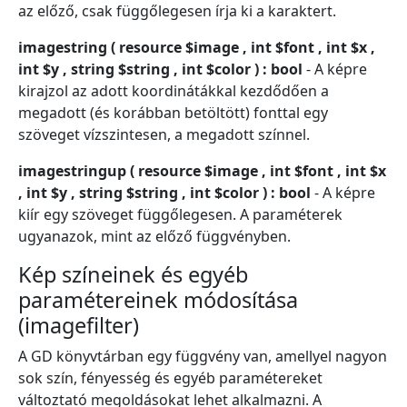
az előző, csak függőlegesen írja ki a karaktert.
imagestring ( resource $image , int $font , int $x ,
int $y , string $string , int $color ) : bool
- A képre
kirajzol az adott koordinátákkal kezdődően a
megadott (és korábban betöltött) fonttal egy
szöveget vízszintesen, a megadott színnel.
imagestringup ( resource $image , int $font , int $x
, int $y , string $string , int $color ) : bool
- A képre
kiír egy szöveget függőlegesen. A paraméterek
ugyanazok, mint az előző függvényben.
Kép színeinek és egyéb
paramétereinek módosítása
(imagefilter)
A GD könyvtárban egy függvény van, amellyel nagyon
sok szín, fényesség és egyéb paramétereket
változtató megoldásokat lehet alkalmazni. A