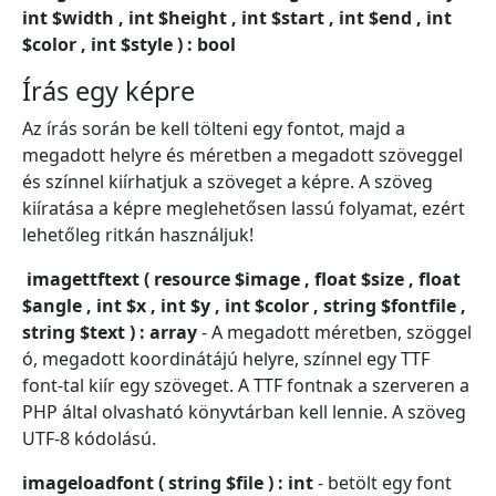
int $width , int $height , int $start , int $end , int
$color , int $style ) : bool
Írás egy képre
Az írás során be kell tölteni egy fontot, majd a
megadott helyre és méretben a megadott szöveggel
és színnel kiírhatjuk a szöveget a képre. A szöveg
kiíratása a képre meglehetősen lassú folyamat, ezért
lehetőleg ritkán használjuk!
imagettftext ( resource $image , float $size , float
$angle , int $x , int $y , int $color , string $fontfile ,
string $text ) : array
- A megadott méretben, szöggel
ó, megadott koordinátájú helyre, színnel egy TTF
font-tal kiír egy szöveget. A TTF fontnak a szerveren a
PHP által olvasható könyvtárban kell lennie. A szöveg
UTF-8 kódolású.
imageloadfont ( string $file ) : int
- betölt egy font