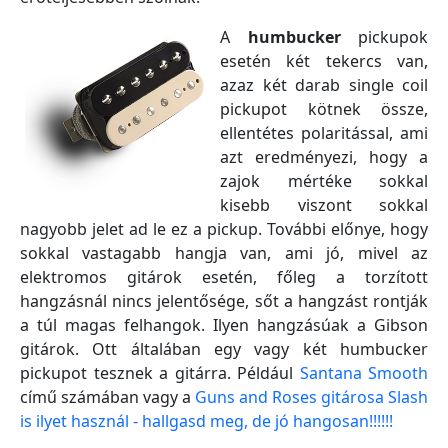
A
humbucker
pickupok
esetén két tekercs van,
azaz két darab single coil
pickupot kötnek össze,
ellentétes polaritással, ami
azt eredményezi, hogy a
zajok mértéke sokkal
kisebb viszont sokkal
nagyobb jelet ad le ez a pickup. További előnye, hogy
sokkal vastagabb hangja van, ami jó, mivel az
elektromos gitárok esetén, főleg a torzított
hangzásnál nincs jelentősége, sőt a hangzást rontják
a túl magas felhangok. Ilyen hangzásúak a Gibson
gitárok. Ott általában egy vagy két humbucker
pickupot tesznek a gitárra. Például
Santana Smooth
című számában vagy a
Guns and Roses gitárosa Slash
is ilyet használ - hallgasd meg, de jó hangosan!!!!!!