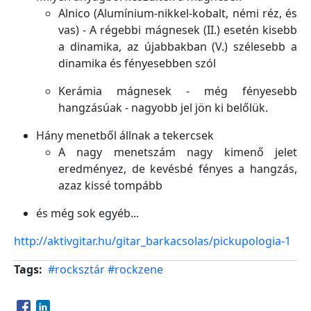
Alnico (Alumínium-nikkel-kobalt, némi réz, és
vas) - A régebbi mágnesek (II.) esetén kisebb
a dinamika, az újabbakban (V.) szélesebb a
dinamika és fényesebben szól
Kerámia mágnesek - még fényesebb
hangzásúak - nagyobb jel jön ki belőlük.
Hány menetből állnak a tekercsek
A nagy menetszám nagy kimenő jelet
eredményez, de kevésbé fényes a hangzás,
azaz kissé tompább
és még sok egyéb...
http://aktivgitar.hu/gitar_barkacsolas/pickupologia-1
Tags
#rocksztár
#rockzene