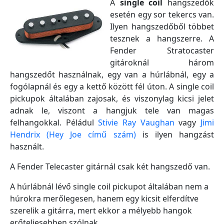
A
single coil
hangszedők
esetén egy sor tekercs van.
Ilyen hangszedőből többet
tesznek a hangszerre. A
Fender Stratocaster
gitároknál három
hangszedőt használnak, egy van a húrlábnál, egy a
fogólapnál és egy a kettő között fél úton. A single coil
pickupok általában zajosak, és viszonylag kicsi jelet
adnak le, viszont a hangjuk tele van magas
felhangokkal. Péládul
Stivie Ray Vaughan
vagy
Jimi
Hendrix (Hey Joe című szám)
is ilyen hangzást
használt.
A Fender Telecaster gitárnál csak két hangszedő van.
A húrlábnál lévő single coil pickupot általában nem a
húrokra merőlegesen, hanem egy kicsit elferdítve
szerelik a gitárra, mert ekkor a mélyebb hangok
erőteljesebben szólnak.