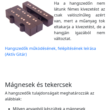
Ha a hangszedőn nem
látunk fémes kivezetést az
csak valószínűleg azért
van, mert a műanyag tok
eltakarja a kivezetést, de a
hangján igazából nem
változtat.
Hangszedők működésének, felépítésének leírása
(Aktív Gitár)
Mágnesek és tekercsek
A hangszedők tulajdonságait meghatározzák az
alábbiak:
Milyen anyagból készültek a mágnesek