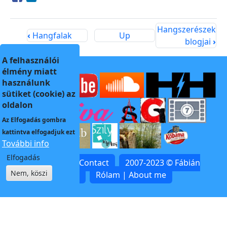
Opens in a new window
Opens in a new window
Hangszerészek
‹
Hangfalak
Up
blogjai
›
A felhasználói
élmény miatt
használunk
sütiket (cookie) az
oldalon
Az
Elfogadás
gombra
kattintva elfogadjuk ezt
További info
Elfogadás
Kapcsolat | Contact
2007-2023 © Fábián
Nem, köszi
Zoltán
Rólam | About me