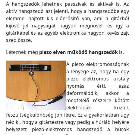
A hangszedők lehetnek passzívak és aktívak is. Az
aktív hangszedő azt jelenti, hogy a hangszedőbe egy
elemmel hajtott kis előerősítő van, ami a gitárból
kijövő jel nagyságát nagyon megnöveli és így a
gitárkábel és az egyéb elektronika nagyon kevés zajt
szed össze.
Léteznek még
piezo elven működő hangszedők
is.
A piezo elektromosságnak
a lényege az, hogy ha egy
piezo elektromos kristály
nyomás érti, azaz
deformálódik, akkor a
megfelelő részeire kötött
elektródák között
feszültségkülönbség jön létre. Ez a gyakorlatban úgy
néz ki, hogy a gitártestre vagy pedig a húrláb helyére
helyezett piezo-elektromos hangszedő a húrok