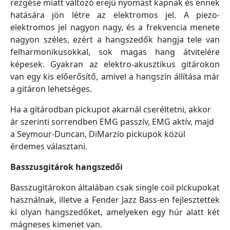
rezgése miatt változó erejű nyomást kapnak és ennek
hatására jön létre az elektromos jel. A piezo-
elektromos jel nagyon nagy, és a frekvencia menete
nagyon széles, ezért a hangszedők hangja tele van
felharmonikusokkal, sok magas hang átvitelére
képesek. Gyakran az elektro-akusztikus gitárokon
van egy kis előerősítő, amivel a hangszín állítása már
a gitáron lehetséges.
Ha a gitárodban pickupot akarnál cseréltetni, akkor
ár szerinti sorrendben EMG passzív, EMG aktív, majd
a Seymour-Duncan, DiMarzio pickupok közül
érdemes választani.
Basszusgitárok hangszedői
Basszugitárokon általában csak single coil pickupokat
használnak, illetve a Fender Jazz Bass-en fejlesztettek
ki olyan hangszedőket, amelyeken egy húr alatt két
mágneses kimenet van.