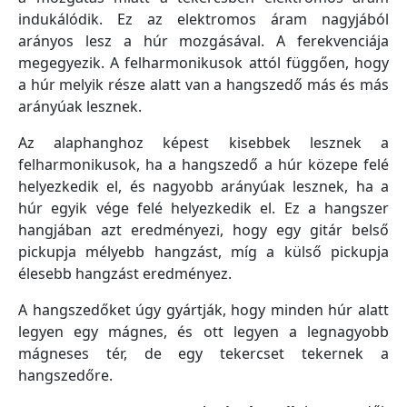
indukálódik. Ez az elektromos áram nagyjából
arányos lesz a húr mozgásával. A ferekvenciája
megegyezik. A felharmonikusok attól függően, hogy
a húr melyik része alatt van a hangszedő más és más
arányúak lesznek.
Az alaphanghoz képest kisebbek lesznek a
felharmonikusok, ha a hangszedő a húr közepe felé
helyezkedik el, és nagyobb arányúak lesznek, ha a
húr egyik vége felé helyezkedik el. Ez a hangszer
hangjában azt eredményezi, hogy egy gitár belső
pickupja mélyebb hangzást, míg a külső pickupja
élesebb hangzást eredményez.
A hangszedőket úgy gyártják, hogy minden húr alatt
legyen egy mágnes, és ott legyen a legnagyobb
mágneses tér, de egy tekercset tekernek a
hangszedőre.