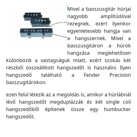
Mivel a basszusgitár húrjai
nagyobb amplitúdóval
rezegnek, ezért ilyenkor
egyenletesebb hangja van
a hangszernek. Mivel a
basszusgitáron a húrok
hangzása meglehetősen
különbözik a vastagságuk miatt, ezért szokás két
részből összeállított hangszedőt is használni. Ilyen
hangszedő található a Fender Precision
basszugitárokon.
ezen felül létezik az a megoldás is, amikor a húrlábnál
lévő hangszedőt megduplázzák és két single coil
hangszedőből építenek össze egy humbucker
hangszedőt.