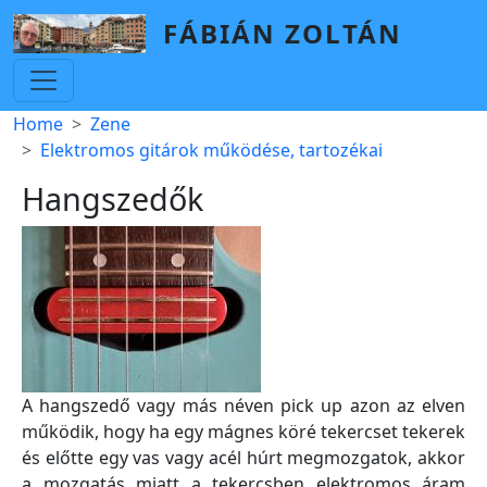
Skip to main content
FÁBIÁN ZOLTÁN
Breadcrumb
Home
Zene
Elektromos gitárok működése, tartozékai
Hangszedők
A hangszedő vagy más néven pick up azon az elven
működik, hogy ha egy mágnes köré tekercset tekerek
és előtte egy vas vagy acél húrt megmozgatok, akkor
a mozgatás miatt a tekercsben elektromos áram