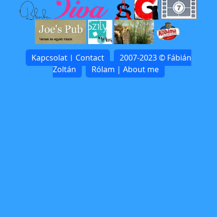
Kapcsolat | Contact
2007-2023 © Fábián
Zoltán
Rólam | About me