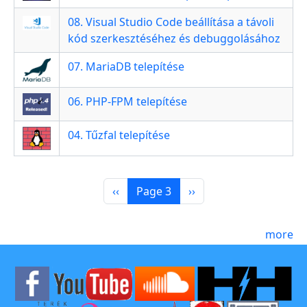
08. Visual Studio Code beállítása a távoli
kód szerkesztéséhez és debuggolásához
07. MariaDB telepítése
06. PHP-FPM telepítése
04. Tűzfal telepítése
Pagination
Previous page
Next page
‹‹
Page 3
››
more