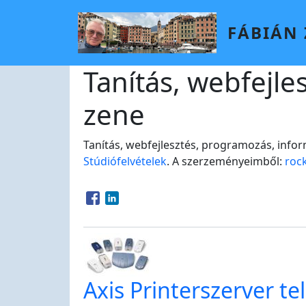
Skip to main content
FÁBIÁN
Tanítás, webfejle
zene
Tanítás, webfejlesztés, programozás, infor
Stúdiófelvételek
. A szerzeményeimből:
roc
Opens in a new window
Opens in a new window
Axis Printerszerver te