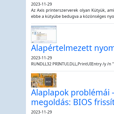
2023-11-29
Az Axis printerszerverek olyan Kütyük, am
ebbe a kütyübe bedugva a közönséges nyomta
Alapértelmezett nyom
2023-11-29
RUNDLL32 PRINTUI.DLL,PrintUIEntry /y /n 
Alaplapok problémái -
megoldás: BIOS frissí
2023-11-29