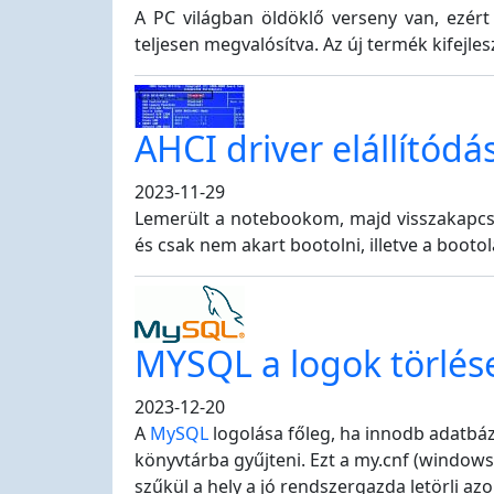
A PC világban öldöklő verseny van, ezér
teljesen megvalósítva. Az új termék kifejles
AHCI driver elállítódá
2023-11-29
Lemerült a notebookom, majd visszakapcso
és csak nem akart bootolni, illetve a booto
MYSQL a logok törlés
2023-12-20
A
MySQL
logolása főleg, ha innodb adatbázis
könyvtárba gyűjteni. Ezt a my.cnf (window
szűkül a hely a jó rendszergazda letörli az