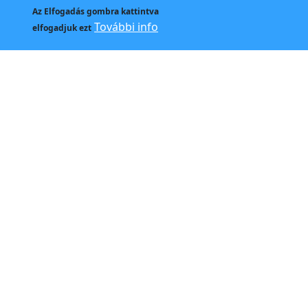
Az
Elfogadás
gombra kattintva
Kapcso
További info
elfogadjuk ezt