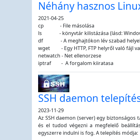
Néhány hasznos Linux
2021-04-25
cp - File másolása
ls - könyvtár kilistázása (lásd: Window
df - A meghajtókon lév szabad helyek 
wget - Egy HTTP, FTP helyről való fájl vag
netwatch - Net ellenorzese
iptraf - A forgalom kiiratasa
SSH daemon telepíté
2023-11-29
Az SSH daemon (server) egy biztonságos t
és el tudod végezni a megfelelő beállít
egyszerre indulni is fog. A telepítés módja: