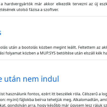
t a hardvergyártók már akkor elkezdik tervezni az új es
ztésének utolsó fázisa a szoftver.
s
lás után a bootolás közben megint leállt. Feltettem az a
lási folyamat közben a MUP.SYS betöltése után elszáll kék h
e után nem indul
t használunk fontos, ezért itt beszélek róla. Célszerű a log
son: my.ini) fájlokba beírva tehetjük meg. Alkalomadtán, a
okat, gondolván arra, hogy később már úgysem lesz rájuk szü