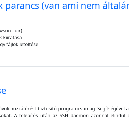
 parancs (van ami nem általá
son - dir)
kiiratása
y fájlok letöltése
se
ávoli hozzáférést biztosító programcsomag. Segítségével 
ásokat. A telepítés után az SSH daemon azonnal elindul 