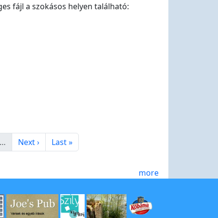
es fájl a szokásos helyen található:
Next page
Last page
…
Next ›
Last »
more