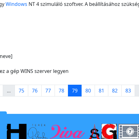
egy
Windows
NT 4 szimuláló szoftver. A beállításához szükség
neve]
ez a gép WINS szerver legyen
page
Page
Page
Page
Page
Page
Page
Page
Page
Page
…
75
76
77
78
79
80
81
82
83