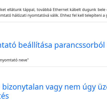
iket ellátunk táppal, továbbá Ethernet kábelt dugunk bele
tó hálózati nyomtatóvá válik. Ehhez fel kell telepíteni a g
tató beállítása parancssorból
"nyomtató neve"
 bizonytalan vagy nem úgy üze
tés