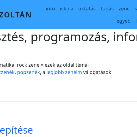
Main navigation
info
iskola
oktatás
tudás
zene
 ZOLTÁN
egyéb
sztés, programozás, info
matika, rock zene = ezek az oldal témái
kzenék
,
popzenék
, a
legjobb zenéim
válogatások
lepítése