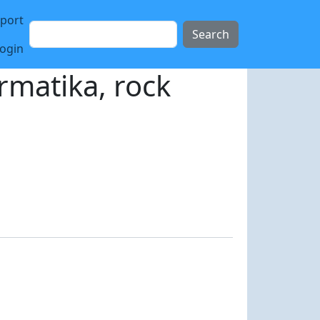
sport
Search
login
rmatika, rock