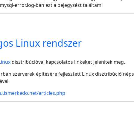
mysql-error.log-ban ezt a bejegyzést találtam:
gos Linux rendszer
Linux
disztribúcióval kapcsolatos linkeket jelenítek meg.
rban szerverek építésére fejlesztett Linux disztribúció nép
ával.
u.ismerkedo.net/articles.php