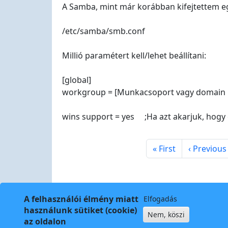
A Samba, mint már korábban kifejtettem 
/etc/samba/smb.conf
Millió paramétert kell/lehet beállítani:
[global]
workgroup = [Munkacsoport vagy domain 
wins support = yes ;Ha azt akarjuk, hogy 
Pagination
First page
Previous 
« First
‹ Previous
A felhasználói élmény miatt
Elfogadás
használunk sütiket (cookie)
Nem, köszi
az oldalon