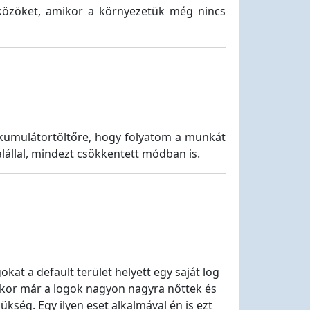
zközöket, amikor a környezetük még nincs
kkumulátortöltőre, hogy folyatom a munkát
alállal, mindezt csökkentett módban is.
okat a default terület helyett egy saját log
mikor már a logok nagyon nagyra nőttek és
kség. Egy ilyen eset alkalmával én is ezt