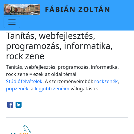
Skip to main content
FÁBIÁN ZOLTÁN
Tanítás, webfejlesztés,
programozás, informatika,
rock zene
Tanítás, webfejlesztés, programozás, informatika,
rock zene = ezek az oldal témái
Stúdiófelvételek
. A szerzeményeimből:
rockzenék
,
popzenék
, a
legjobb zenéim
válogatások
Opens in a new window
Opens in a new window