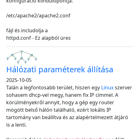
konfiguráció kiindulópontja:
/etc/apache2/apache2.conf
fájl és includolja a
httpd.conf - Ez alapból üres
Hálózati paraméterek állítása
2025-10-05
Talán a legfontosabb terület, hiszen egy
Linux
szerver
sohasem dhcp-vel megy, hanem fix IP címmel. A
körülményekről annyit, hogy a gép egy router
mögött belső hálón található, ezért lokális IP
tartomány van beállítva és az alapértelmezett átjáró
is a lenti.