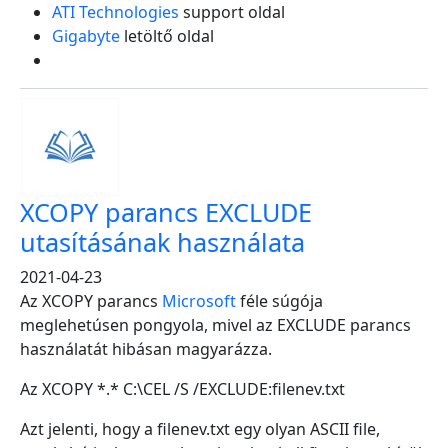
ATI Technologies
support oldal
Gigabyte
letöltő oldal
XCOPY parancs EXCLUDE
utasításának használata
2021-04-23
Az XCOPY parancs
Microsoft
féle súgója
meglehetúsen pongyola, mivel az EXCLUDE parancs
használatát hibásan magyarázza.
Az XCOPY *.* C:\CEL /S /EXCLUDE:filenev.txt
Azt jelenti, hogy a filenev.txt egy olyan ASCII file,