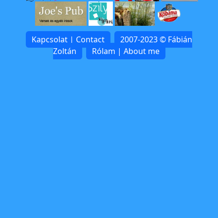
Kapcsolat | Contact
2007-2023 © Fábián
Zoltán
Rólam | About me