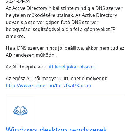
2021-04-24
Az Active Directory hibái szinte mindig a DNS szerver
helytelen működésére utalnak. Az Active Directory
ugyanis a szerver gépen futó DNS szerver
bejegyzései segítségével oldja fel a gépneveket IP
címekre.
Ha a DNS szerver nincs jól beállítva, akkor nem tud az
AD rendesen működni.
Az AD telepítéséről
itt lehet jókat olvasni.
Az egész AD-ről magyarul itt lehet elmélyedni:
http://www.sulinet.hu/tart/fkat/Kaacm
Windows desktop rendszerek