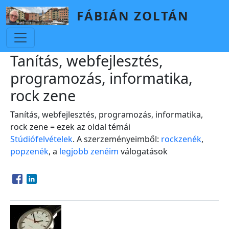
Skip to main content
FÁBIÁN ZOLTÁN
Tanítás, webfejlesztés,
programozás, informatika,
rock zene
Tanítás, webfejlesztés, programozás, informatika,
rock zene = ezek az oldal témái
Stúdiófelvételek
. A szerzeményeimből:
rockzenék
,
popzenék
, a
legjobb zenéim
válogatások
Opens in a new window
Opens in a new window