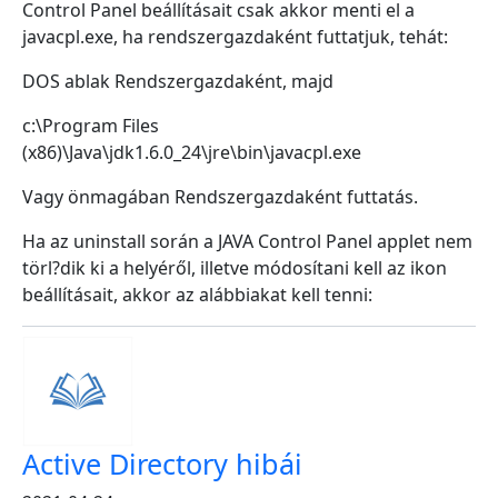
Control Panel beállításait csak akkor menti el a
javacpl.exe, ha rendszergazdaként futtatjuk, tehát:
DOS ablak Rendszergazdaként, majd
c:\Program Files
(x86)\Java\jdk1.6.0_24\jre\bin\javacpl.exe
Vagy önmagában Rendszergazdaként futtatás.
Ha az uninstall során a JAVA Control Panel applet nem
törl?dik ki a helyéről, illetve módosítani kell az ikon
beállításait, akkor az alábbiakat kell tenni:
Active Directory hibái