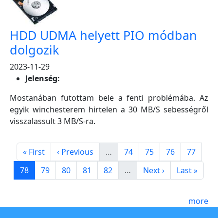
HDD UDMA helyett PIO módban
dolgozik
2023-11-29
Jelenség:
Mostanában futottam bele a fenti problémába. Az
egyik winchesterem hirtelen a 30 MB/S sebességről
visszalassult 3 MB/S-ra.
Pagination
First page
Previous page
Page
Page
Page
Page
« First
‹ Previous
…
74
75
76
77
Page
Page
Page
Page
Page
Next page
Last page
78
79
80
81
82
…
Next ›
Last »
more