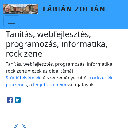
Skip to main content
FÁBIÁN ZOLTÁN
Tanítás, webfejlesztés,
programozás, informatika,
rock zene
Tanítás, webfejlesztés, programozás, informatika,
rock zene = ezek az oldal témái
Stúdiófelvételek
. A szerzeményeimből:
rockzenék
,
popzenék
, a
legjobb zenéim
válogatások
Opens in a new window
Opens in a new window