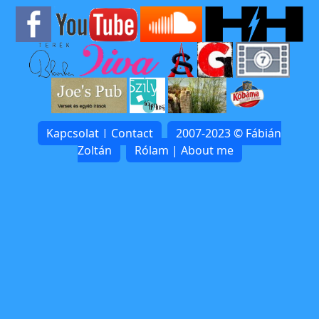
Kapcsolat | Contact
2007-2023 © Fábián
Zoltán
Rólam | About me