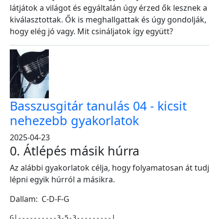
látjátok a világot és egyáltalán úgy érzed ők lesznek a
kiválasztottak. Ők is meghallgattak és úgy gondolják,
hogy elég jó vagy. Mit csináljatok így együtt?
Basszusgitár tanulás 04 - kicsit
nehezebb gyakorlatok
2025-04-23
0. Átlépés másik húrra
Az alábbi gyakorlatok célja, hogy folyamatosan át tudj
lépni egyik húrról a másikra.
Dallam: C-D-F-G
G|----------3-5-3---------|
