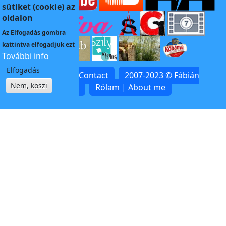
sütiket (cookie) az
oldalon
Az
Elfogadás
gombra
kattintva elfogadjuk ezt
További info
Elfogadás
Kapcsolat | Contact
2007-2023 © Fábián
Nem, köszi
Zoltán
Rólam | About me