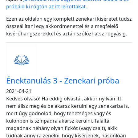
próbáld ki rögtön az itt leírottakat.
Ezen az oldalon egy komplett zenekari kiséretet tudsz
összeállítani egy akkordmenettel és a megfelelő
kisérőhangszerekkel és aztán szólózhatsz rogyásig.
Énektanulás 3 - Zenekari próba
2021-04-21
Kedves olvasó! Ha eddig olvastál, akkor nyilván itt
nem állsz meg és be akarsz kerülni egy zenekarba is,
mert úgy godnolod, hogy tehetséges vagy és
különben is színpadra akarsz kerülni. Találtál
magadnak néhány olyan fickót (vagy csajt), akik
tudnak annyira zenélni, hogy kísérjenek, hasonlóan