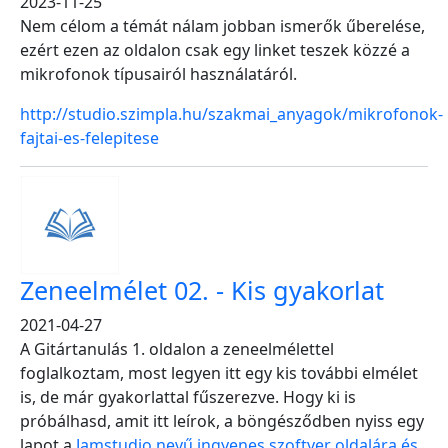
2023-11-25
Nem célom a témát nálam jobban ismerők űberelése,
ezért ezen az oldalon csak egy linket teszek közzé a
mikrofonok típusairól használatáról.
http://studio.szimpla.hu/szakmai_anyagok/mikrofonok-
fajtai-es-felepitese
Zeneelmélet 02. - Kis gyakorlat
2021-04-27
A Gitártanulás 1. oldalon a zeneelmélettel
foglalkoztam, most legyen itt egy kis további elmélet
is, de már gyakorlattal fűszerezve. Hogy ki is
próbálhasd, amit itt leírok, a böngésződben nyiss egy
lapot a
Jamstudio nevű ingyenes szoftver oldalára és