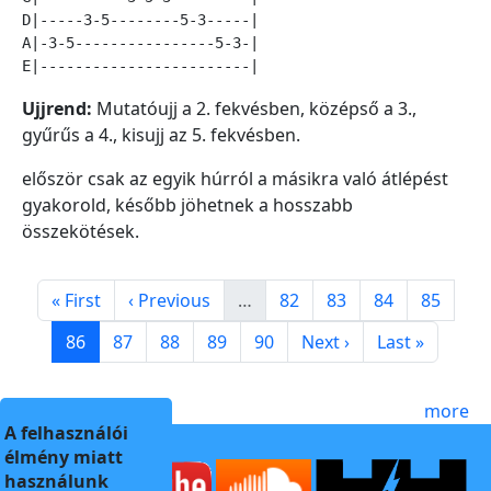
D|-----3-5--------5-3-----|

A|-3-5----------------5-3-|

Ujjrend:
Mutatóujj a 2. fekvésben, középső a 3.,
gyűrűs a 4., kisujj az 5. fekvésben.
először csak az egyik húrról a másikra való átlépést
gyakorold, később jöhetnek a hosszabb
összekötések.
Pagination
First page
Previous page
Page
Page
Page
Page
« First
‹ Previous
…
82
83
84
85
Page
Page
Page
Page
Page
Next page
Last page
86
87
88
89
90
Next ›
Last »
more
A felhasználói
élmény miatt
használunk