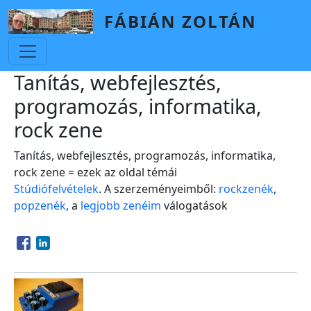
Skip to main content
FÁBIÁN ZOLTÁN
Tanítás, webfejlesztés,
programozás, informatika,
rock zene
Tanítás, webfejlesztés, programozás, informatika,
rock zene = ezek az oldal témái
Stúdiófelvételek
. A szerzeményeimből:
rockzenék
,
popzenék
, a
legjobb zenéim
válogatások
Opens in a new window
Opens in a new window